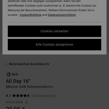
ablehnen oder sich dagegen aussprechen, wenn Sie den
betreffenden Cookies nicht zustimmen (z. B. bestimmte Cookies zur
Messung der Besucherzahlen). Weitere Informationen finden Sie in
unserer :
Cookie-Richtlinie
und
Datenschutzrichtlinie
Cookies verwalten
Alle Cookies akzeptieren
Seitentaschen Boardshorts
ÖKO
All Day 16"
Männer Gelb Schwimmshorts
4.7
(50 Bewertungen)
ECO-BONUS