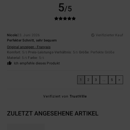
5
/5
Nicole
23. Juni 2026
Verifizierter Kauf
Perfekter Schnitt, sehr bequem
Original anzeigen - Français
Komfort
: 5
Preis-Leistungs-Verhältnis
: 5
Größe
: Perfekte Größe
/5
/5
Material
: 5
Farbe
: 5
/5
/5
Ich empfehle dieses Produkt
1
2
3
...
5
>
Verifiziert von
TrustVille
ZULETZT ANGESEHENE ARTIKEL