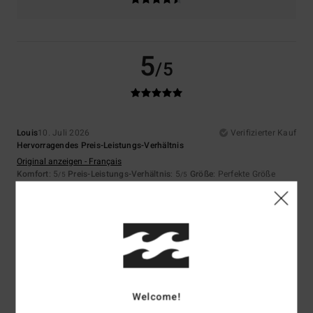
5
/5
Louis
10. Juli 2026
Verifizierter Kauf
Hervorragendes Preis-Leistungs-Verhältnis
Original anzeigen - Français
Komfort
: 5
Preis-Leistungs-Verhältnis
: 5
Größe
: Perfekte Größe
/5
/5
Material
: 5
Farbe
: 5
/5
/5
Ich empfehle dieses Produkt
5
/5
Welcome!
Asli
9. Juli 2026
Verifizierter Kauf