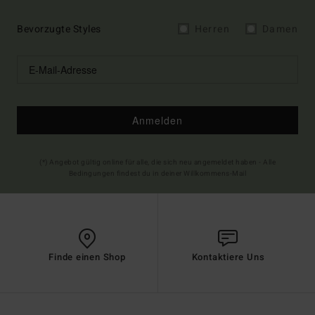
Bevorzugte Styles
Herren
Damen
Anmelden
(*) Angebot gültig online für alle, die sich neu angemeldet haben - Alle
Bedingungen findest du in deiner Willkommens-Mail
Finde einen Shop
Kontaktiere Uns