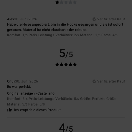
Alex
30. Juni 2026
Verifizierter Kauf
Habe die Hose anprobiert, bin in die Hocke gegangen und sie ist sofort
gerissen. Material ist nicht elastisch oder robust.
Komfort
: 1
Preis-Leistungs-Verhältnis
: 2
Material
: 1
Farbe
: 4
/5
/5
/5
/5
5
/5
Onur
30. Juni 2026
Verifizierter Kauf
Es war perfekt.
Original anzeigen - Castellano
Komfort
: 5
Preis-Leistungs-Verhältnis
: 5
Größe
: Perfekte Größe
/5
/5
Material
: 5
Farbe
: 5
/5
/5
Ich empfehle dieses Produkt
4
/5