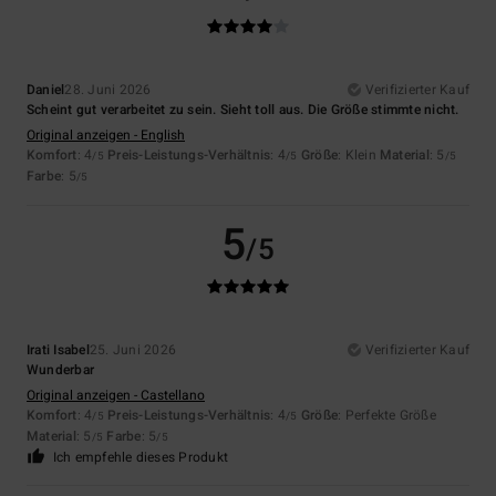
Daniel
28. Juni 2026
Verifizierter Kauf
Scheint gut verarbeitet zu sein. Sieht toll aus. Die Größe stimmte nicht.
Original anzeigen - English
Komfort
: 4
Preis-Leistungs-Verhältnis
: 4
Größe
: Klein
Material
: 5
/5
/5
/5
Farbe
: 5
/5
5
/5
Irati Isabel
25. Juni 2026
Verifizierter Kauf
Wunderbar
Original anzeigen - Castellano
Komfort
: 4
Preis-Leistungs-Verhältnis
: 4
Größe
: Perfekte Größe
/5
/5
Material
: 5
Farbe
: 5
/5
/5
Ich empfehle dieses Produkt