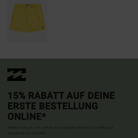
15% RABATT AUF DEINE
ERSTE BESTELLUNG
ONLINE*
Melde dich an, um immer die neuesten News und exklusive
Angebote zu erhalten.