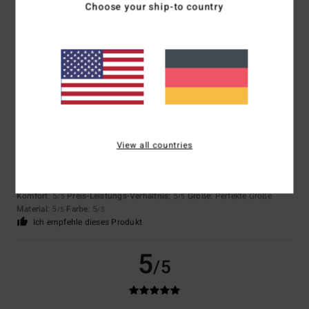
Choose your ship-to country
Super Qualität
Komfort
: 5
Preis-Leistungs-Verhältnis
: 5
Größe
: Perfekte Größe
/5
/5
Material
: 5
Farbe
: 5
/5
/5
Ich empfehle dieses Produkt
5
/5
View all countries
Stephane
8. Juli 2026
Verifizierter Kauf
Preis-Leistungs-Verhältnis
Original anzeigen - Français
Komfort
: 5
Preis-Leistungs-Verhältnis
: 5
Größe
: Perfekte Größe
/5
/5
Material
: 5
Farbe
: 5
/5
/5
Ich empfehle dieses Produkt
5
/5