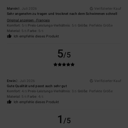
Marvin
8. Juli 2026
Verifizierter Kauf
Sehr angenehm zu tragen und trocknet nach dem Schwimmen schnell
Original anzeigen - Français
Komfort
: 5
Preis-Leistungs-Verhältnis
: 5
Größe
: Perfekte Größe
/5
/5
Material
: 5
Farbe
: 5
/5
/5
Ich empfehle dieses Produkt
5
/5
Erwin
2. Juli 2026
Verifizierter Kauf
Gute Qualität und passt auch sehr gut
Komfort
: 4
Preis-Leistungs-Verhältnis
: 3
Größe
: Perfekte Größe
/5
/5
Material
: 5
Farbe
: 4
/5
/5
Ich empfehle dieses Produkt
1
/5