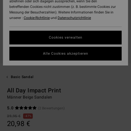
ablehnen oder sich dagegen aussprechen, wenn Sie den
betreffenden Cookies nicht zustimmen (z. B. bestimmte Cookies zur
Messung der Besucherzahlen). Weitere Informationen finden Sie in
unserer :
Cookie-Richtlinie
und
Datenschutzrichtlinie
Cookies verwalten
Alle Cookies akzeptieren
Basic Sandal
All Day Impact Print
Männer Beige Sandalen
5.0
(2 Bewertungen)
39,95 €
47%
20,98 €