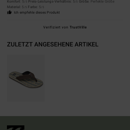
Komfort
: 5
Preis-Leistungs-Verhältnis
: 5
Größe
: Perfekte Größe
/5
/5
Material
: 5
Farbe
: 5
/5
/5
Ich empfehle dieses Produkt
Verifiziert von
TrustVille
ZULETZT ANGESEHENE ARTIKEL