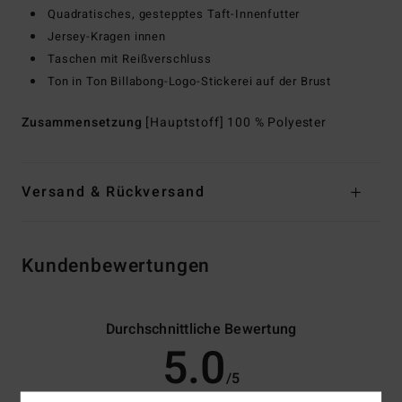
Quadratisches, gestepptes Taft-Innenfutter
Jersey-Kragen innen
Taschen mit Reißverschluss
Ton in Ton Billabong-Logo-Stickerei auf der Brust
Zusammensetzung
[Hauptstoff] 100 % Polyester
Versand & Rückversand
Kundenbewertungen
Durchschnittliche Bewertung
5.0
/5