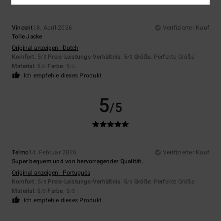
Vincent
18. April 2026
Verifizierter Kauf
Tolle Jacke
Original anzeigen - Dutch
Komfort
: 5
Preis-Leistungs-Verhältnis
: 5
Größe
: Perfekte Größe
/5
/5
Material
: 5
Farbe
: 5
/5
/5
Ich empfehle dieses Produkt
5
/5
Telmo
14. Februar 2026
Verifizierter Kauf
Super bequem und von hervorragender Qualität.
Original anzeigen - Português
Komfort
: 5
Preis-Leistungs-Verhältnis
: 5
Größe
: Perfekte Größe
/5
/5
Material
: 5
Farbe
: 5
/5
/5
Ich empfehle dieses Produkt