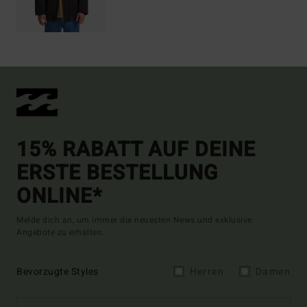
15% RABATT AUF DEINE
ERSTE BESTELLUNG
ONLINE*
Melde dich an, um immer die neuesten News und exklusive
Angebote zu erhalten.
Bevorzugte Styles
Herren
Damen