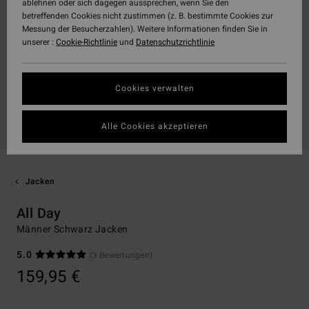
ablehnen oder sich dagegen aussprechen, wenn Sie den
betreffenden Cookies nicht zustimmen (z. B. bestimmte Cookies zur
Messung der Besucherzahlen). Weitere Informationen finden Sie in
unserer :
Cookie-Richtlinie
und
Datenschutzrichtlinie
Cookies verwalten
Alle Cookies akzeptieren
Jacken
All Day
Männer Schwarz Jacken
5.0
(3 Bewertungen)
159,95 €