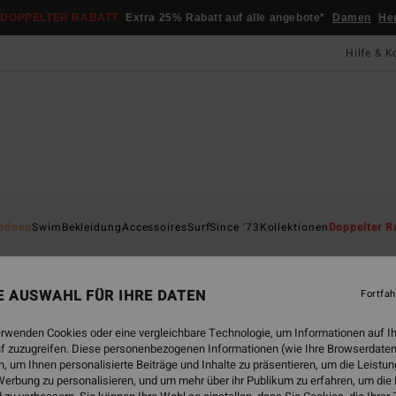
DOPPELTER RABATT
Extra 25% Rabatt auf alle angebote*
Damen
He
Hilfe & K
Startsei
ndneu
Swim
Bekleidung
Accessoires
Surf
Since '73
Kollektionen
Doppelter R
An
Fraue
NE AUSWAHL FÜR IHRE DATEN
Fortfah
5.0
erwenden Cookies oder eine vergleichbare Technologie, um Informationen auf I
65,95
f zuzugreifen. Diese personenbezogenen Informationen (wie Ihre Browserdaten
39,
 um Ihnen personalisierte Beiträge und Inhalte zu präsentieren, um die Leist
erbung zu personalisieren, und um mehr über ihr Publikum zu erfahren, um die
SALE