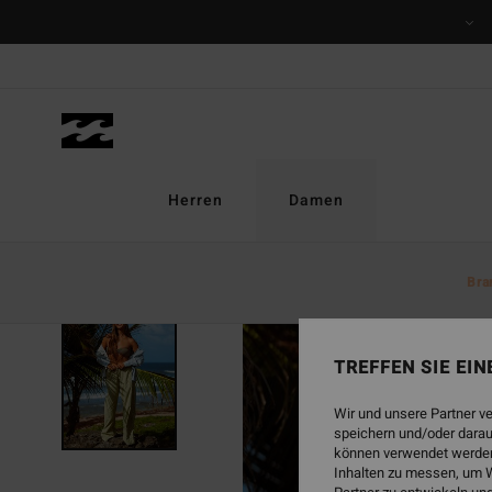
Direkt
zur
Produktinformation
springen
Herren
Damen
Bra
TREFFEN SIE EI
Wir und unsere Partner v
speichern und/oder darau
können verwendet werden,
Inhalten zu messen, um W