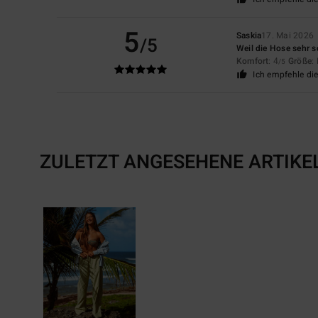
5
Saskia
17. Mai 2026
/5
Weil die Hose sehr s
Komfort
: 4
Größe
:
/5
Ich empfehle di
ZULETZT ANGESEHENE ARTIKE