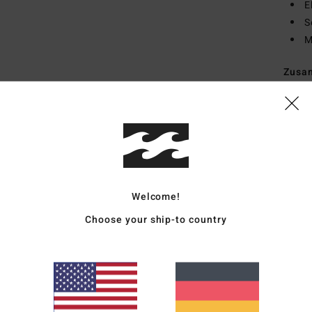
E
S
M
Zusa
Visko
Vers
Welcome!
Choose your ship-to country
Durchschnittliche Bewertung
5.0
/5