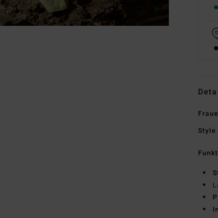
Deta
Fraue
Style
Funk
S
L
P
I