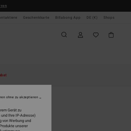
rren
ontaktiere
Geschenkkarte
Billabong App
DE (€)
Shops
te
Damen
Bekleidung
Jeans & Hosen
abat
other Wave
n Grün Strandhose
ren ohne zu akzeptieren
(3 Bewertungen)
hrem Gerät zu
 €
40%
 und Ihre IP-Adresse)
57 €
ung von Werbung und
 Produkte unserer