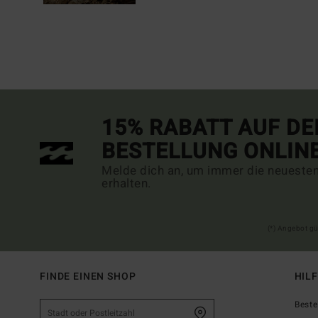
15% RABATT AUF DE
BESTELLUNG ONLIN
Melde dich an, um immer die neueste
erhalten.
(*) Angebot gü
FINDE EINEN SHOP
HIL
Beste