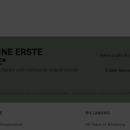
INE ERSTE
Bevorzugte Sty
E*
n News und exklusive Angebote zu
ltig online für alle, die sich neu angemeldet haben - Alle Bedingungen findest du in deiner W
FE
BILLABONG
llungsstatus
50 Years of Billabong