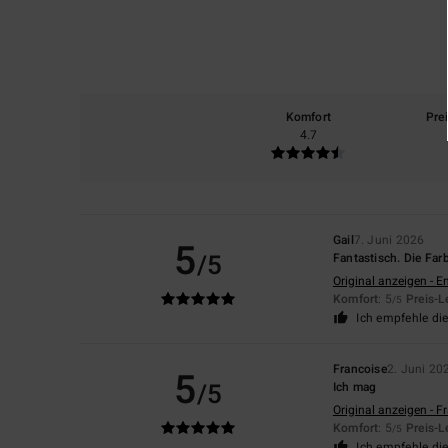
Komfort
Pre
4.7
Gail
7. Juni 2026
5
/5
Fantastisch. Die Far
Original anzeigen - E
Komfort
: 5
Preis-L
/5
Ich empfehle di
Francoise
2. Juni 20
5
/5
Ich mag
Original anzeigen - F
Komfort
: 5
Preis-L
/5
Ich empfehle di