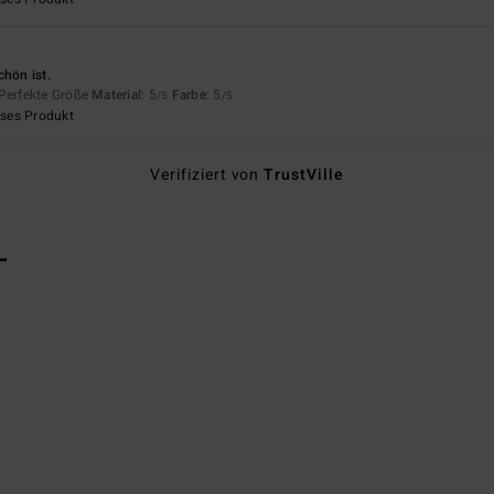
chön ist.
 Perfekte Größe
Material
: 5
Farbe
: 5
/5
/5
eses Produkt
Verifiziert von
TrustVille
L