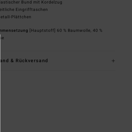
lastischer Bund mit Kordelzug
eitliche Eingrifftaschen
etall-Plättchen
mmensetzung
[Hauptstoff] 60 % Baumwolle, 40 %
se
and & Rückversand