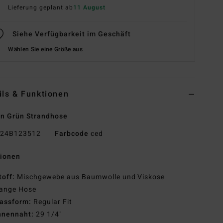
Lieferung geplant ab
11 August
Siehe Verfügbarkeit im Geschäft
Wählen Sie eine Größe aus
ils & Funktionen
n Grün Strandhose
24B123512
Farbcode
ced
tionen
toff:
Mischgewebe aus Baumwolle und Viskose
ange Hose
assform:
Regular Fit
nnennaht:
29 1/4"