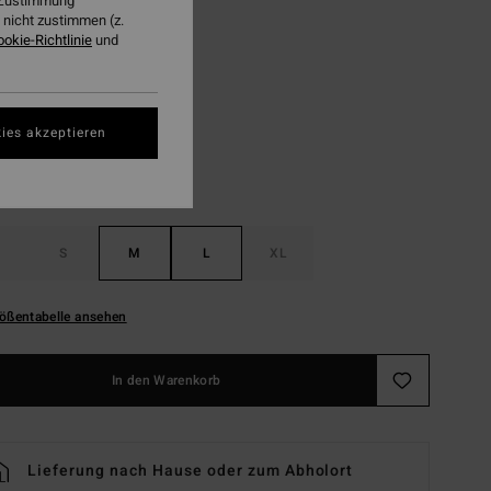
r Zustimmung
LTER RABATT EXTRA 25%
nicht zustimmen (z.
ookie-Richtlinie
und
Cedar
ies akzeptieren
S
M
L
XL
ößentabelle ansehen
In den Warenkorb
Lieferung nach Hause oder zum Abholort