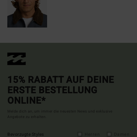
15% RABATT AUF DEINE
ERSTE BESTELLUNG
ONLINE*
Melde dich an, um immer die neuesten News und exklusive
Angebote zu erhalten.
Bevorzugte Styles
Herren
Damen