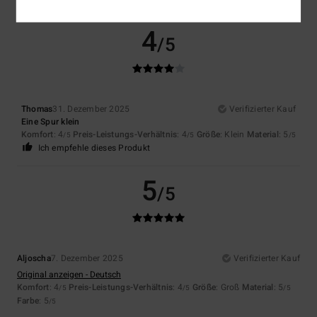
4
/5
Thomas
31. Dezember 2025
Verifizierter Kauf
Eine Spur klein
Komfort
: 4
Preis-Leistungs-Verhältnis
: 4
Größe
: Klein
Material
: 5
/5
/5
/5
Ich empfehle dieses Produkt
5
/5
Aljoscha
7. Dezember 2025
Verifizierter Kauf
Original anzeigen - Deutsch
Komfort
: 4
Preis-Leistungs-Verhältnis
: 4
Größe
: Groß
Material
: 5
/5
/5
/5
Farbe
: 5
/5