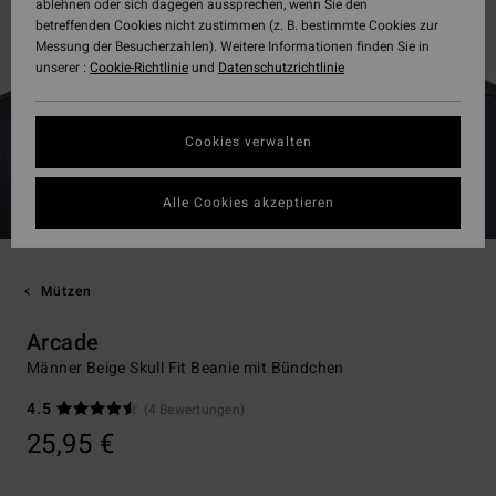
ablehnen oder sich dagegen aussprechen, wenn Sie den
betreffenden Cookies nicht zustimmen (z. B. bestimmte Cookies zur
Messung der Besucherzahlen). Weitere Informationen finden Sie in
unserer :
Cookie-Richtlinie
und
Datenschutzrichtlinie
Cookies verwalten
Alle Cookies akzeptieren
Mützen
Arcade
Männer Beige Skull Fit Beanie mit Bündchen
4.5
(4 Bewertungen)
25,95 €