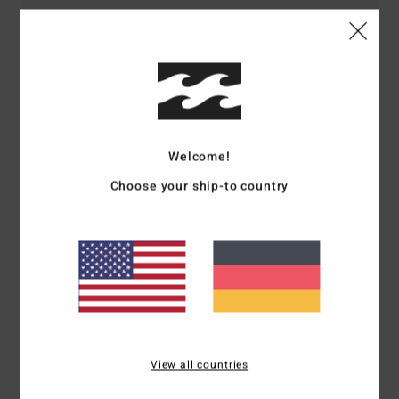
Größe
Material
4.8
Zu klein
Zu groß
Farbe
4.7
Welcome!
Choose your ship-to country
5
/5
Client anonyme vérifié
14. März 2026
Verifizierter Kauf
Sehr angenehm zu tragen
Original anzeigen - Français
Komfort
: 5
Preis-Leistungs-Verhältnis
: 4
Größe
: Perfekte Größe
View all countries
/5
/5
Material
: 5
Farbe
: 5
/5
/5
Ich empfehle dieses Produkt