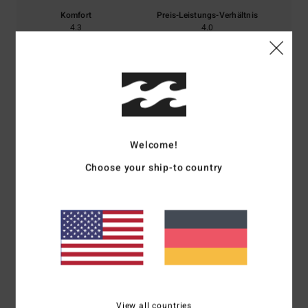
Komfort
Preis-Leistungs-Verhältnis
4.3
4.0
Größe
Material
4.8
Zu klein
Zu groß
Farbe
Welcome!
4.7
Choose your ship-to country
5
/5
Client anonyme vérifié
14. März 2026
Verifizierter Kauf
Sehr angenehm zu tragen
View all countries