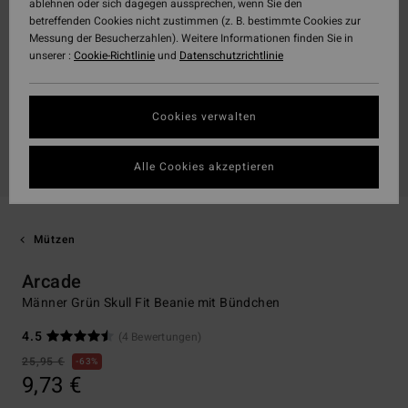
ablehnen oder sich dagegen aussprechen, wenn Sie den
betreffenden Cookies nicht zustimmen (z. B. bestimmte Cookies zur
Messung der Besucherzahlen). Weitere Informationen finden Sie in
unserer :
Cookie-Richtlinie
und
Datenschutzrichtlinie
Cookies verwalten
Alle Cookies akzeptieren
Mützen
Arcade
Männer Grün Skull Fit Beanie mit Bündchen
4.5
(4 Bewertungen)
25,95 €
63%
9,73 €