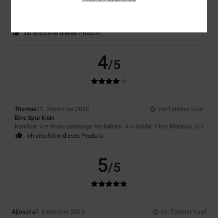
Original anzeigen - Français
Komfort
: 5
Preis-Leistungs-Verhältnis
: 4
Größe
: Perfekte Größe
/5
/5
Material
: 5
Farbe
: 5
/5
/5
Ich empfehle dieses Produkt
4
/5
Thomas
31. Dezember 2025
Verifizierter Kauf
Eine Spur klein
Komfort
: 4
Preis-Leistungs-Verhältnis
: 4
Größe
: Klein
Material
: 5
/5
/5
/5
Ich empfehle dieses Produkt
5
/5
Aljoscha
7. Dezember 2025
Verifizierter Kauf