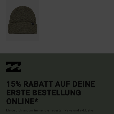
15% RABATT AUF DEINE
ERSTE BESTELLUNG
ONLINE*
Melde dich an, um immer die neuesten News und exklusive