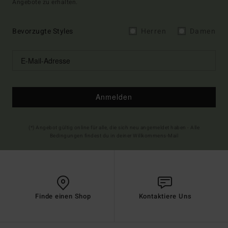
Angebote zu erhalten.
Bevorzugte Styles
Herren
Damen
Anmelden
(*) Angebot gültig online für alle, die sich neu angemeldet haben - Alle
Bedingungen findest du in deiner Willkommens-Mail
Finde einen Shop
Kontaktiere Uns