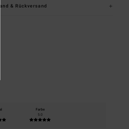
and & Rückversand
al
Farbe
5.0