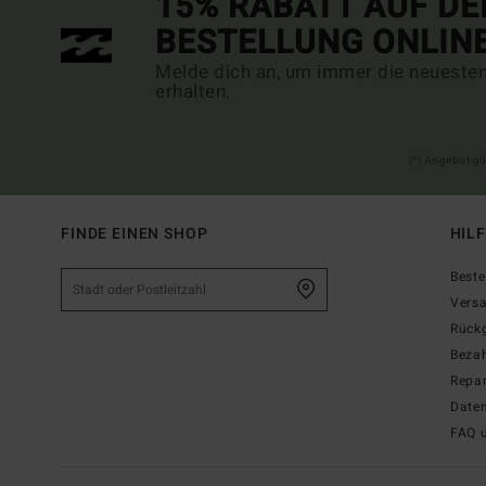
15% RABATT AUF DE
BESTELLUNG ONLIN
Melde dich an, um immer die neueste
erhalten.
(*) Angebot gü
FINDE EINEN SHOP
HIL
Beste
Vers
Rück
Beza
Repar
Date
FAQ 