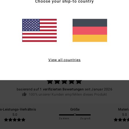
Choose your ship-to country
Vers
Durchschnittliche Bewertung
View all countries
5.0
/5
basierend auf
1 verifizierten Bewertungen
seit Januar 2026
100% unserer Kunden empfehlen dieses Produkt
is-Leistungs-Verhältnis
Größe
Materi
5.0
5.0
Zu klein
Zu groß