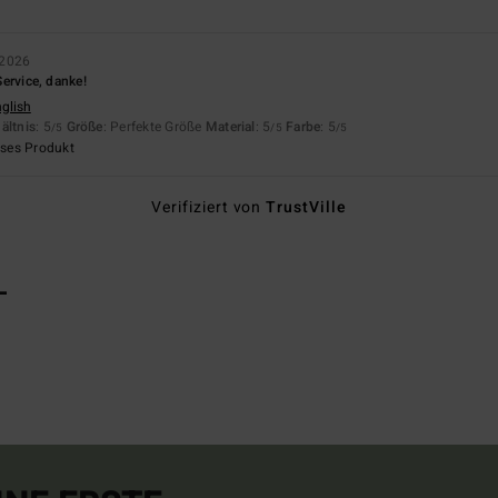
 2026
 Service, danke!
nglish
ältnis
: 5
Größe
: Perfekte Größe
Material
: 5
Farbe
: 5
/5
/5
/5
eses Produkt
Verifiziert von
TrustVille
L