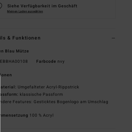
Siehe Verfügbarkeit im Geschäft
Meinen Laden auswählen
ils & Funktionen
en Blau Mütze
EBBHA00108
Farbcode
nvy
tionen
aterial:
Umgefalteter Acryl-Rippstrick
assform:
klassische Passform
ndere Features: Gesticktes Bogenlogo am Umschlag
mmensetzung
100 % Acryl