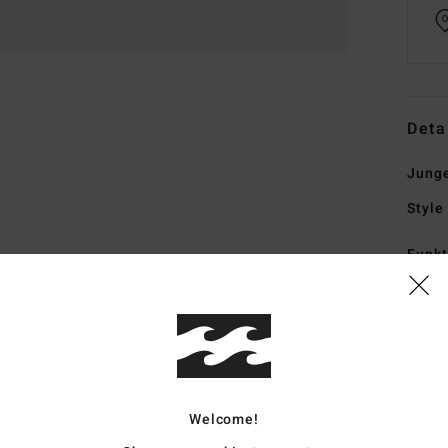
Deta
Jung
Style
Funk
M
P
A
Zusa
Welcome!