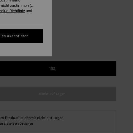
r Zustimmung
LTER RABATT EXTRA 25%
nicht zustimmen (z.
ookie-Richtlinie
und
Navy
ies akzeptieren
1SZ
Nicht auf Lager
es Produkt ist derzeit nicht auf Lager.
en Sie andere Optionen