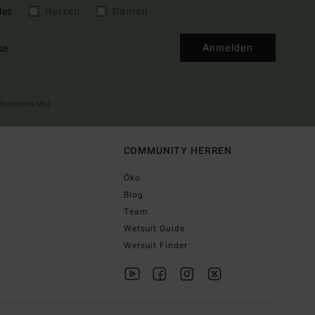
les
Herren
Damen
Anmelden
illkommens-Mail
COMMUNITY HERREN
Öko
Blog
Team
Wetsuit Guide
Wetsuit Finder