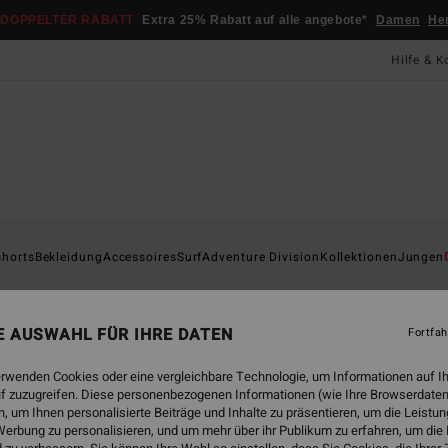
DOPPELTER RABATT
Extra 25% Rabatt auf alle angebote*
Damen
He
Hilfe & K
Startsei
shorts
Bekleidung
Accessoires
Surf
Adventure Division
Kollektionen
Jungen
Ar
Junge
NE AUSWAHL FÜR IHRE DATEN
Fortfah
5.0
erwenden Cookies oder eine vergleichbare Technologie, um Informationen auf I
19,95
f zuzugreifen. Diese personenbezogenen Informationen (wie Ihre Browserdaten
7,4
 um Ihnen personalisierte Beiträge und Inhalte zu präsentieren, um die Leist
erbung zu personalisieren, und um mehr über ihr Publikum zu erfahren, um die
SALE