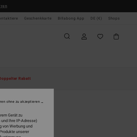
rren
ontaktiere
Geschenkkarte
Billabong App
DE (€)
Shops
te
Herren
Jungen
Caps
Doppelter Rabatt
ch
n Blau Mütze
ren ohne zu akzeptieren
(1 Bewertungen)
hrem Gerät zu
 €
63%
 und Ihre IP-Adresse)
8 €
ung von Werbung und
 Produkte unserer