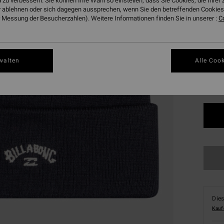
 zu verbessern. Sie können Ihre Wahl so einstellen, dass Sie Cookies, die Ihre
DOPPE
 ablehnen oder sich dagegen aussprechen, wenn Sie den betreffenden Cookies 
 Messung der Besucherzahlen). Weitere Informationen finden Sie in unserer :
C
Farbe
walten
Alle Cook
Dies
Kauf