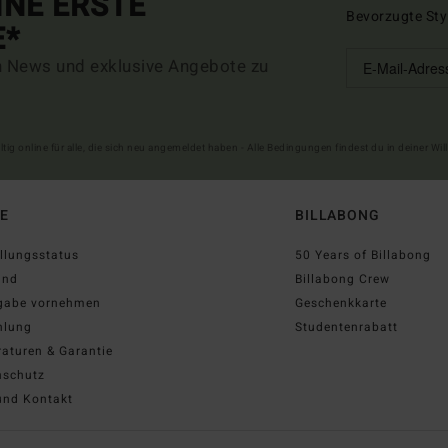
INE ERSTE
Bevorzugte Sty
E*
n News und exklusive Angebote zu
ltig online für alle, die sich neu angemeldet haben - Alle Bedingungen findest du in deiner W
FE
BILLABONG
llungsstatus
50 Years of Billabong
and
Billabong Crew
gabe vornehmen
Geschenkkarte
hlung
Studentenrabatt
aturen & Garantie
nschutz
und Kontakt