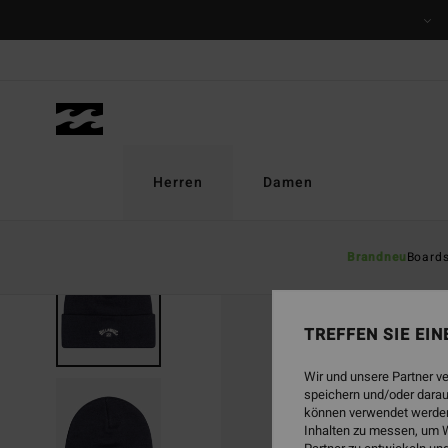
Direkt
zur
Produktinformation
springen
Herren
Damen
Brandneu
Board
TREFFEN SIE EI
Wir und unsere Partner v
speichern und/oder darau
können verwendet werden,
Inhalten zu messen, um W