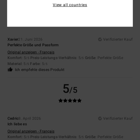
5
View all countries
/5
Xavier
21. Juni 2026
Verifizierter Kauf
Perfekte Größe und Passform
Original anzeigen - Français
Komfort
: 5
Preis-Leistungs-Verhältnis
: 5
Größe
: Perfekte Größe
/5
/5
Material
: 5
Farbe
: 5
/5
/5
Ich empfehle dieses Produkt
5
/5
Cedric
8. April 2026
Verifizierter Kauf
Ich liebe es
Original anzeigen - Français
Komfort
: 5
Preis-Leistungs-Verhältnis
: 5
Größe
: Perfekte Größe
/5
/5