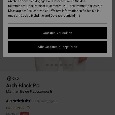
ablehnen oder sich dagegen aussprechen, wenn Sie den
betreffenden Cookies nicht zustimmen (z. B. bestimmte Cookies zur
Messung der Besucherzahlen). Weitere Informationen finden Sie in
unserer :
Cookie-Richtlinie
und
Datenschutzrichtlinie
Cookies verwalten
Alle Cookies akzeptieren
ÖKO
Arch Block Po
Männer Beige Kapuzenpulli
4.9
(7 Bewertungen)
ECO-BONUS
65,95 €
63%