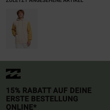
ZULETZT ANGESEHENE ARTIKEL
15% RABATT AUF DEINE
ERSTE BESTELLUNG
ONLINE*