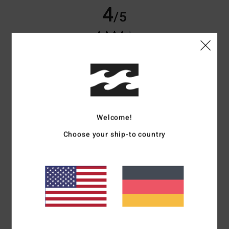
4
/5
Ghislaine
10. Juli 2026
Verifizierter Kauf
Schönes Sweatshirt, originell durch seine Farbkombination
Original anzeigen - Français
5
/5
Welcome!
Choose your ship-to country
Mariano
9. Juli 2026
Verifizierter Kauf
Super
Original anzeigen - Castellano
Komfort
: 5
Preis-Leistungs-Verhältnis
: 5
Größe
: Perfekte Größe
/5
/5
Material
: 5
Farbe
: 5
/5
/5
Ich empfehle dieses Produkt