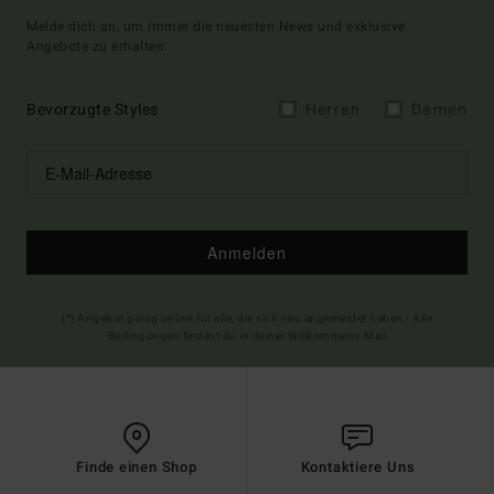
Melde dich an, um immer die neuesten News und exklusive
Angebote zu erhalten.
Bevorzugte Styles
Herren
Damen
Anmelden
(*) Angebot gültig online für alle, die sich neu angemeldet haben - Alle
Bedingungen findest du in deiner Willkommens-Mail
Finde einen Shop
Kontaktiere Uns