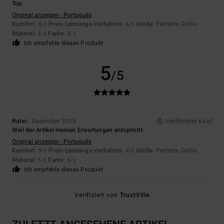
Top
Original anzeigen - Português
Komfort
: 4
Preis-Leistungs-Verhältnis
: 4
Größe
: Perfekte Größe
/5
/5
Material
: 4
Farbe
: 4
/5
/5
Ich empfehle dieses Produkt
5
/5
Rute
6. Dezember 2025
Verifizierter Kauf
Weil der Artikel meinen Erwartungen entspricht.
Original anzeigen - Português
Komfort
: 5
Preis-Leistungs-Verhältnis
: 4
Größe
: Perfekte Größe
/5
/5
Material
: 5
Farbe
: 5
/5
/5
Ich empfehle dieses Produkt
Verifiziert von
TrustVille