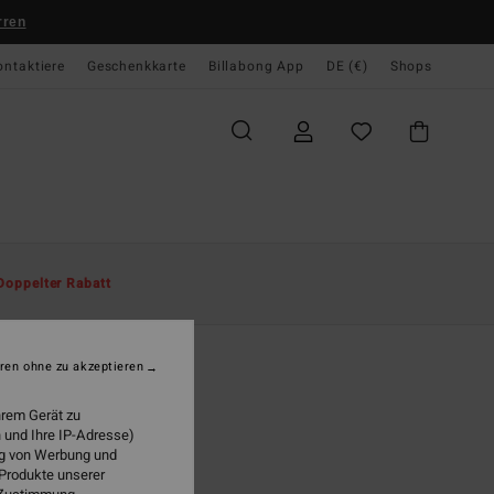
rren
ontaktiere
Geschenkkarte
Billabong App
DE (€)
Shops
te
Herren
Accessoires
Hüte
Doppelter Rabatt
ch
r Grau Snapback-Cap
ren ohne zu akzeptieren
(6 Bewertungen)
hrem Gerät zu
 €
47%
 und Ihre IP-Adresse)
63 €
ung von Werbung und
 Produkte unserer