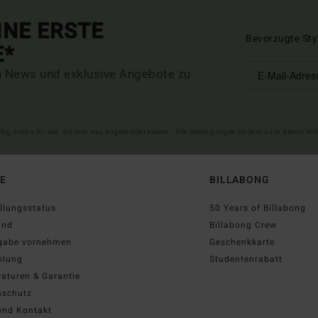
INE ERSTE
Bevorzugte Sty
E*
n News und exklusive Angebote zu
ltig online für alle, die sich neu angemeldet haben - Alle Bedingungen findest du in deiner W
FE
BILLABONG
llungsstatus
50 Years of Billabong
and
Billabong Crew
gabe vornehmen
Geschenkkarte
hlung
Studentenrabatt
aturen & Garantie
nschutz
und Kontakt