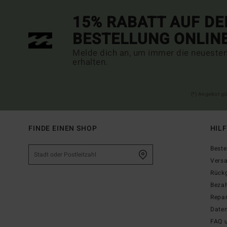
15% RABATT AUF DE
BESTELLUNG ONLIN
Melde dich an, um immer die neueste
erhalten.
(*) Angebot gü
FINDE EINEN SHOP
HIL
Beste
Vers
Rück
Beza
Repar
Date
FAQ 