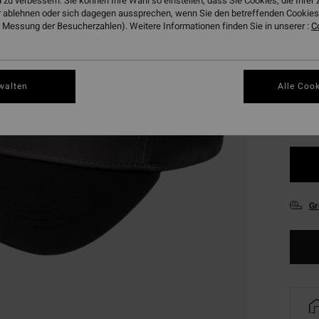
 zu verbessern. Sie können Ihre Wahl so einstellen, dass Sie Cookies, die Ihre
DOPPE
 ablehnen oder sich dagegen aussprechen, wenn Sie den betreffenden Cookies 
 Messung der Besucherzahlen). Weitere Informationen finden Sie in unserer :
C
Farbe
walten
Alle Cook
Gr