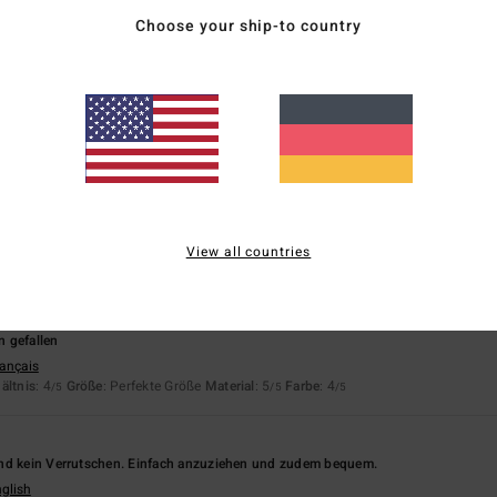
67% unserer Kunden empfehlen dieses Produkt
Choose your ship-to country
is-Leistungs-Verhältnis
Größe
Materi
4.0
5.0
Zu klein
Zu groß
26
st dunkler als das auf der Website
rançais
View all countries
eistungs-Verhältnis
: 4
Material
: 5
Farbe
: 2
/5
/5
/5
 gefallen
rançais
ältnis
: 4
Größe
: Perfekte Größe
Material
: 5
Farbe
: 4
/5
/5
/5
nd kein Verrutschen. Einfach anzuziehen und zudem bequem.
nglish