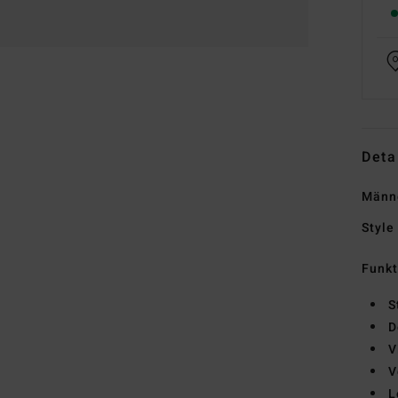
Deta
Männ
Style
Funk
S
D
V
V
L