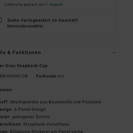
Lieferung geplant ab
11 August
Siehe Verfügbarkeit im Geschäft
Meinen Laden auswählen
ils & Funktionen
er Grau Snapback-Cap
EBYHA00128
Farbcode
crc
tionen
toff:
Mischgewebe aus Baumwolle und Polyester
esign:
6-Panel-Design
isier:
gebogener Schirm
erschluss:
Strapback-Verschluss
ogo:
Billabong-Stickerei am Panel vorne