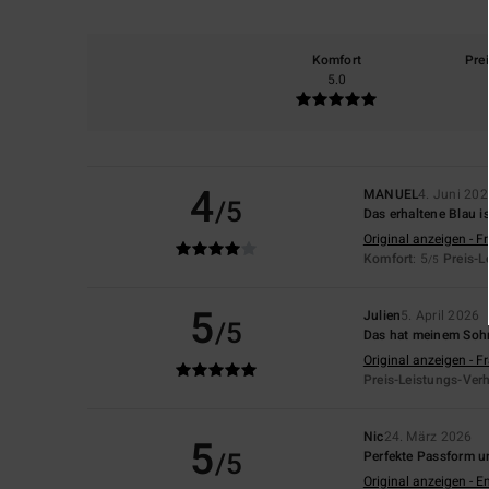
Komfort
Pre
5.0
4
MANUEL
4. Juni 20
/5
Das erhaltene Blau i
Original anzeigen - F
Komfort
: 5
Preis-L
/5
5
Julien
5. April 2026
/5
Das hat meinem Sohn
Original anzeigen - F
Preis-Leistungs-Verh
Nic
24. März 2026
5
/5
Perfekte Passform u
Original anzeigen - E