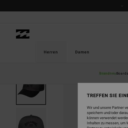
Direkt
zur
Produktinformation
springen
Herren
Damen
Brandneu
Board
TREFFEN SIE EI
Wir und unsere Partner v
speichern und/oder darau
können verwendet werden,
Inhalten zu messen, um W