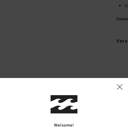
G
Zusa
Vers
Durchschnittliche Bewertung
4.7
/5
basierend auf
6 verifizierten Bewertungen
seit Oktober 2025
Welcome!