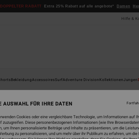
DOPPELTER RABATT
Extra 25% Rabatt auf alle angebote*
Damen
He
Hilfe & K
Startsei
shorts
Bekleidung
Accessoires
Surf
Adventure Division
Kollektionen
Jungen
Ar
Männe
NE AUSWAHL FÜR IHRE DATEN
Fortfah
4.7
erwenden Cookies oder eine vergleichbare Technologie, um Informationen auf I
25,95
f zuzugreifen. Diese personenbezogenen Informationen (wie Ihre Browserdaten
13,
 um Ihnen personalisierte Beiträge und Inhalte zu präsentieren, um die Leist
erbung zu personalisieren, und um mehr über ihr Publikum zu erfahren, um die
SALE