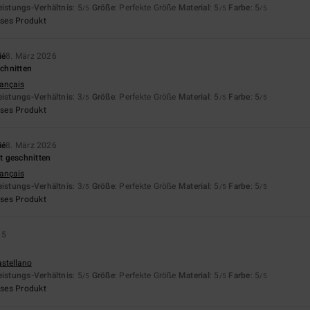
eistungs-Verhältnis
: 5
Größe
: Perfekte Größe
Material
: 5
Farbe
: 5
/5
/5
/5
eses Produkt
ié
8. März 2026
chnitten
rançais
eistungs-Verhältnis
: 3
Größe
: Perfekte Größe
Material
: 5
Farbe
: 5
/5
/5
/5
eses Produkt
ié
8. März 2026
t geschnitten
rançais
eistungs-Verhältnis
: 3
Größe
: Perfekte Größe
Material
: 5
Farbe
: 5
/5
/5
/5
eses Produkt
25
astellano
eistungs-Verhältnis
: 5
Größe
: Perfekte Größe
Material
: 5
Farbe
: 5
/5
/5
/5
eses Produkt