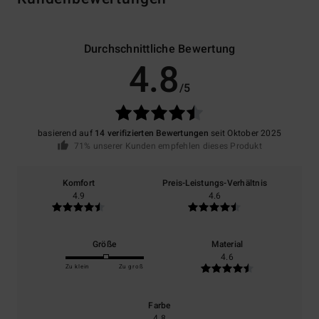
Durchschnittliche Bewertung
4.8
/5
basierend auf
14 verifizierten Bewertungen
seit Oktober 2025
71% unserer Kunden empfehlen dieses Produkt
Komfort
Preis-Leistungs-Verhältnis
4.9
4.6
Größe
Material
4.6
Zu klein
Zu groß
Farbe
4.8