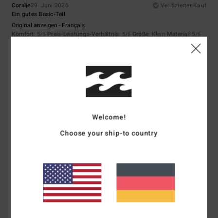
Coralie
29. Juni 2026
Verifizierter Kauf
Ein gutes Basic-Teil
Original anzeigen - Français
Komfort
: 5
Preis-Leistungs-Verhältnis
: 5
Größe
: Klein
Material
: 5
/5
/5
/5
Farbe
: 5
/5
5
/5
Welcome!
Matthieu
29. Juni 2026
Verifizierter Kauf
Schnitt und Farbe
Choose your ship-to country
Original anzeigen - Français
Komfort
: 5
Preis-Leistungs-Verhältnis
: 4
Größe
: Perfekte Größe
/5
/5
Material
: 5
Farbe
: 5
/5
/5
Ich empfehle dieses Produkt
5
/5