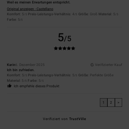
Weil es meinen Erwartungen entspricht.
Original anzeigen - Castellano
Komfort
: 5
Preis-Leistungs-Verhältnis
: 4
Größe
: Groß
Material
: 5
/5
/5
/5
Farbe
: 5
/5
5
/5
Karin
6. Dezember 2025
Verifizierter Kauf
Ich bin zufrieden.
Komfort
: 5
Preis-Leistungs-Verhältnis
: 5
Größe
: Perfekte Größe
/5
/5
Material
: 5
Farbe
: 5
/5
/5
Ich empfehle dieses Produkt
1
2
>
Verifiziert von
TrustVille