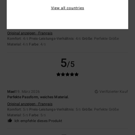
View all countries
Michel
17. April 2026
Verifizierter Kauf
Ich gebe diese Bewertung ab, weil ich dieses Produkt gekauft habe und
es mir sehr gut gefällt. Ein sehr gutes Produkt.
Original anzeigen - Français
Komfort
: 4
Preis-Leistungs-Verhältnis
: 4
Größe
: Perfekte Größe
/5
/5
Material
: 4
Farbe
: 4
/5
/5
5
/5
Mael
19. März 2026
Verifizierter Kauf
Perfekte Passform, weiches Material.
Original anzeigen - Français
Komfort
: 5
Preis-Leistungs-Verhältnis
: 5
Größe
: Perfekte Größe
/5
/5
Material
: 5
Farbe
: 5
/5
/5
Ich empfehle dieses Produkt