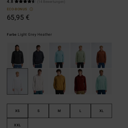
4.8
(14 Bewertungen)
ECO-BONUS
65,95 €
Light Grey Heather
Farbe
XS
S
M
L
XL
XXL