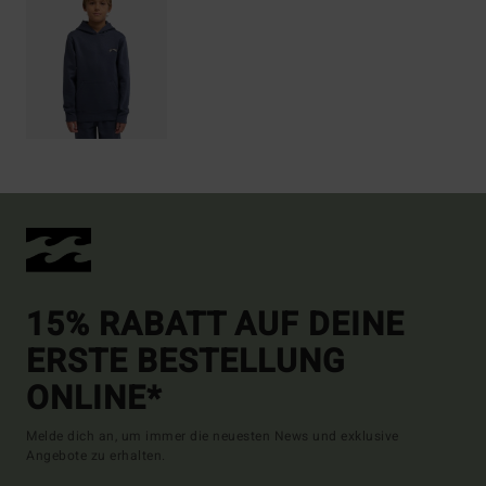
15% RABATT AUF DEINE
ERSTE BESTELLUNG
ONLINE*
Melde dich an, um immer die neuesten News und exklusive
Angebote zu erhalten.