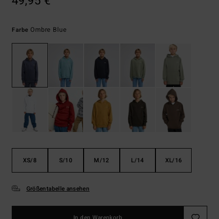
49,95 €
Ombre Blue
Farbe
XS/8
S/10
M/12
L/14
XL/16
Größentabelle ansehen
In den Warenkorb