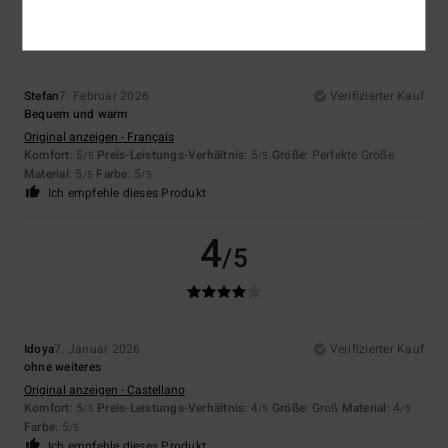
5
/5
Stefan
7. Februar 2026
Verifizierter Kauf
Bequem und warm
Original anzeigen - Français
Komfort
: 5
Preis-Leistungs-Verhältnis
: 5
Größe
: Perfekte Größe
/5
/5
Material
: 5
Farbe
: 5
/5
/5
Ich empfehle dieses Produkt
4
/5
Idoya
7. Januar 2026
Verifizierter Kauf
ohne weiteres
Original anzeigen - Castellano
Komfort
: 5
Preis-Leistungs-Verhältnis
: 4
Größe
: Groß
Material
: 4
/5
/5
/5
Farbe
: 5
/5
Ich empfehle dieses Produkt