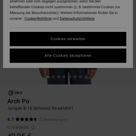
ablehnen oder sich dagegen aussprechen, wenn Sie den
betreffenden Cookies nicht zustimmen (z. B. bestimmte Cookies zur
Messung der Besucherzahlen). Weitere Informationen finden Sie in
unserer :
Cookie-Richtlinie
und
Datenschutzrichtlinie
Cookies verwalten
Alle Cookies akzeptieren
ÖKO
Arch Po
Jungen 8-16 Schwarz Sweatshirt
4.7
(3 Bewertungen)
ECO-BONUS