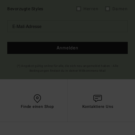
Bevorzugte Styles
Herren
Damen
Anmelden
(*) Angebot gültig online für alle, die sich neu angemeldet haben - Alle
Bedingungen findest du in deiner Willkommens-Mail
Finde einen Shop
Kontaktiere Uns