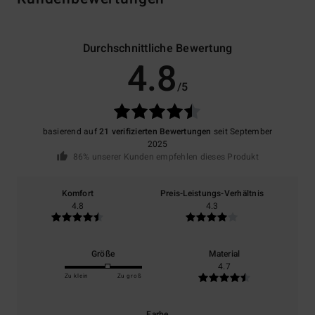
Durchschnittliche Bewertung
4.8
/5
basierend auf
21 verifizierten Bewertungen
seit September
2025
86% unserer Kunden empfehlen dieses Produkt
Komfort
Preis-Leistungs-Verhältnis
4.8
4.3
Größe
Material
4.7
Zu klein
Zu groß
Farbe