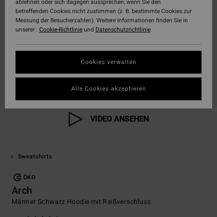
ablehnen oder sich dagegen aussprechen, wenn Sie den
betreffenden Cookies nicht zustimmen (z. B. bestimmte Cookies zur
Messung der Besucherzahlen). Weitere Informationen finden Sie in
unserer :
Cookie-Richtlinie
und
Datenschutzrichtlinie
Cookies verwalten
Alle Cookies akzeptieren
VIDEO ANSEHEN
Sweatshirts
ÖKO
Arch
Männer Schwarz Hoodie mit Reißverschluss