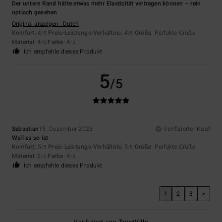
Der untere Rand hätte etwas mehr Elastizität vertragen können – rein
optisch gesehen
Original anzeigen - Dutch
Komfort
: 4
Preis-Leistungs-Verhältnis
: 4
Größe
: Perfekte Größe
/5
/5
Material
: 4
Farbe
: 4
/5
/5
Ich empfehle dieses Produkt
5
/5
Sebastian
15. Dezember 2025
Verifizierter Kauf
Weil es so ist
Komfort
: 5
Preis-Leistungs-Verhältnis
: 5
Größe
: Perfekte Größe
/5
/5
Material
: 5
Farbe
: 4
/5
/5
Ich empfehle dieses Produkt
1
2
3
>
Verifiziert von
TrustVille