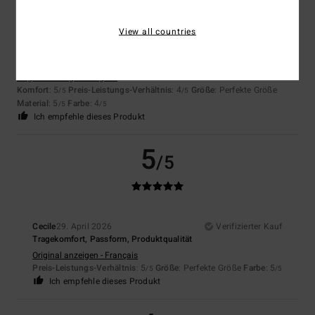
View all countries
Pauline
10. Mai 2026
Verifizierter Kauf
Wirklich tolle Passform und sehr bequem
Original anzeigen - English
Komfort
: 5
Preis-Leistungs-Verhältnis
: 4
Größe
: Perfekte Größe
/5
/5
Material
: 5
Farbe
: 4
/5
/5
Ich empfehle dieses Produkt
5
/5
Cecile
29. April 2026
Verifizierter Kauf
Tragekomfort, Passform, Produktqualität
Original anzeigen - Français
Preis-Leistungs-Verhältnis
: 5
Größe
: Perfekte Größe
Farbe
: 5
/5
/5
Ich empfehle dieses Produkt