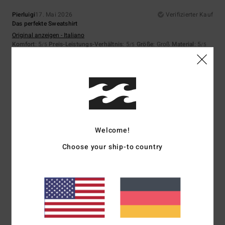
Pierluigi
17. Mai 2026
Verifizierter Kauf
Das perfekte Sweatshirt
Original anzeigen - Italiano
Komfort
: 5
Preis-Leistungs-Verhältnis
: 5
Größe
: Groß
Material
: 5
/5
/5
/5
Farbe
: 5
/5
Ich empfehle dieses Produkt
5
/5
Welcome!
Pierre
14. Mai 2026
Verifizierter Kauf
Choose your ship-to country
Bequem, leicht und schlicht
Original anzeigen - Français
Komfort
: 5
Preis-Leistungs-Verhältnis
: 4
Größe
: Groß
Material
: 5
/5
/5
/5
Farbe
: 4
/5
5
/5