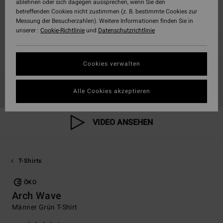
ablehnen oder sich dagegen aussprechen, wenn Sie den
betreffenden Cookies nicht zustimmen (z. B. bestimmte Cookies zur
Messung der Besucherzahlen). Weitere Informationen finden Sie in
unserer :
Cookie-Richtlinie
und
Datenschutzrichtlinie
Cookies verwalten
Alle Cookies akzeptieren
VIDEO ANSEHEN
T-Shirts
ÖKO
Arch Wave
Männer Grün T-Shirt