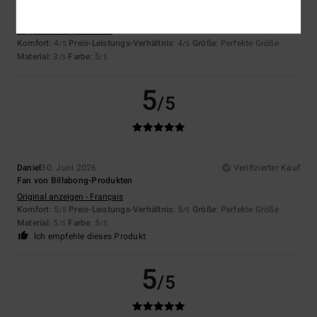
Ferry
2. Juli 2026
Verifizierter Kauf
Weil ihr das gut macht.
Original anzeigen - Dutch
Komfort
: 4
Preis-Leistungs-Verhältnis
: 4
Größe
: Perfekte Größe
/5
/5
Material
: 3
Farbe
: 5
/5
/5
5
/5
Daniel
30. Juni 2026
Verifizierter Kauf
Fan von Billabong-Produkten
Original anzeigen - Français
Komfort
: 5
Preis-Leistungs-Verhältnis
: 5
Größe
: Perfekte Größe
/5
/5
Material
: 5
Farbe
: 5
/5
/5
Ich empfehle dieses Produkt
5
/5