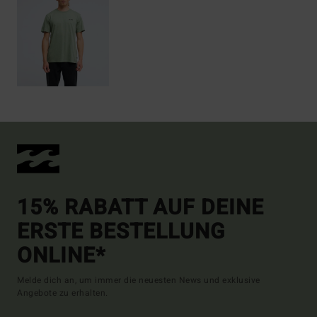
15% RABATT AUF DEINE
ERSTE BESTELLUNG
ONLINE*
Melde dich an, um immer die neuesten News und exklusive
Angebote zu erhalten.