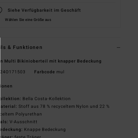
Siehe Verfügbarkeit im Geschäft
Wählen Sie eine Größe aus
ils & Funktionen
n Multi Bikinioberteil mit knapper Bedeckung
24O171503
Farbcode
mul
tionen
ollektion:
Bella Costa-Kollektion
aterial:
Stoff aus 78 % recyceltem Nylon und 22 %
celtem Polyurethan
als:
V-Ausschnitt
edeckung:
Knappe Bedeckung
räger:
feste Träger