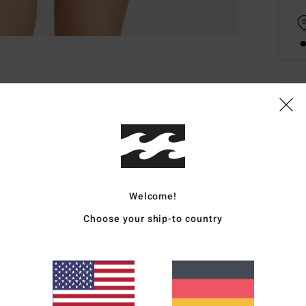
Deta
Fraue
Style
Funk
Welcome!
Choose your ship-to country
K
M
recy
H
B
T