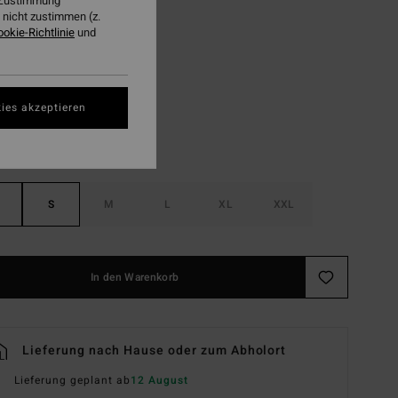
r Zustimmung
LTER RABATT EXTRA 25%
nicht zustimmen (z.
ookie-Richtlinie
und
Multi
ies akzeptieren
S
M
L
XL
XXL
In den Warenkorb
Lieferung nach Hause oder zum Abholort
Lieferung geplant ab
12 August