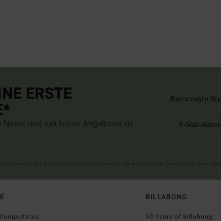
INE ERSTE
Bevorzugte Sty
E*
n News und exklusive Angebote zu
ltig online für alle, die sich neu angemeldet haben - Alle Bedingungen findest du in deiner W
FE
BILLABONG
llungsstatus
50 Years of Billabong