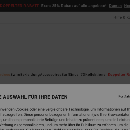
DOPPELTER RABATT
Extra 25% Rabatt auf alle angebote*
Damen
He
Hilfe & K
Startsei
ndneu
Swim
Bekleidung
Accessoires
Surf
Since '73
Kollektionen
Doppelter R
ÖK
Bel
NE AUSWAHL FÜR IHRE DATEN
Fortfah
Fraue
erwenden Cookies oder eine vergleichbare Technologie, um Informationen auf I
45,95
f zuzugreifen. Diese personenbezogenen Informationen (wie Ihre Browserdaten
17,
 um Ihnen personalisierte Beiträge und Inhalte zu präsentieren, um die Leist
erbung zu personalisieren, und um mehr über ihr Publikum zu erfahren, um die
SALE