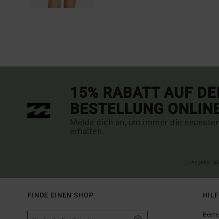
15% RABATT AUF DE
BESTELLUNG ONLIN
Melde dich an, um immer die neueste
erhalten.
(*) Angebot gü
FINDE EINEN SHOP
HIL
Beste