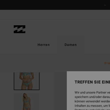
Direkt
zur
Produktinformation
springen
Herren
Damen
Bra
TREFFEN SIE EI
Wir und unsere Partner v
speichern und/oder darau
können verwendet werden,
Inhalten zu messen, um W