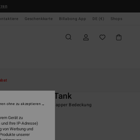
rren
ontaktiere
Geschenkkarte
Billabong App
DE (€)
Shops
te
Damen
Swim
Bikini Tops
abat
O
la Costa Cami Tank
ren ohne zu akzeptieren
n Multi Bikinioberteil mit knapper Bedeckung
hrem Gerät zu
 €
63%
 und Ihre IP-Adresse)
23 €
ung von Werbung und
 Produkte unserer