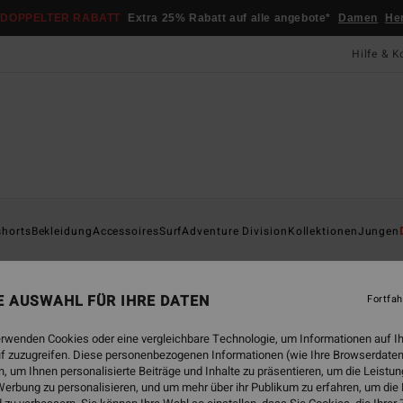
DOPPELTER RABATT
Extra 25% Rabatt auf alle angebote*
Damen
He
Hilfe & K
Startsei
shorts
Bekleidung
Accessoires
Surf
Adventure Division
Kollektionen
Jungen
Bi
Männe
NE AUSWAHL FÜR IHRE DATEN
Fortfah
4.5
erwenden Cookies oder eine vergleichbare Technologie, um Informationen auf I
35,95
f zuzugreifen. Diese personenbezogenen Informationen (wie Ihre Browserdaten
13,
 um Ihnen personalisierte Beiträge und Inhalte zu präsentieren, um die Leist
erbung zu personalisieren, und um mehr über ihr Publikum zu erfahren, um die
SALE