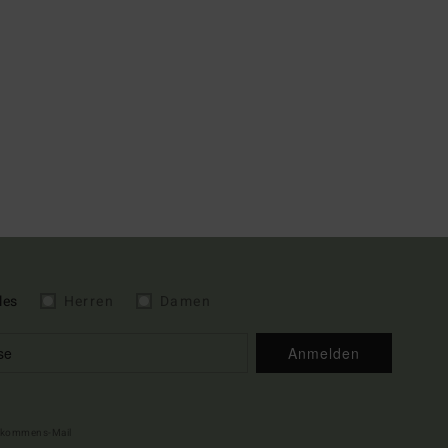
les
Herren
Damen
Anmelden
illkommens-Mail