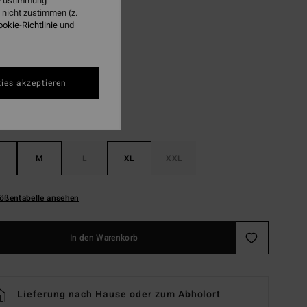
r Zustimmung
LTER RABATT EXTRA 25%
nicht zustimmen (z.
ookie-Richtlinie
und
Black
ies akzeptieren
M
L
XL
XXL
ößentabelle ansehen
In den Warenkorb
Lieferung nach Hause oder zum Abholort