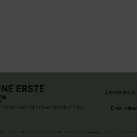
INE ERSTE
Bevorzugte Sty
E*
n News und exklusive Angebote zu
ltig online für alle, die sich neu angemeldet haben - Alle Bedingungen findest du in deiner W