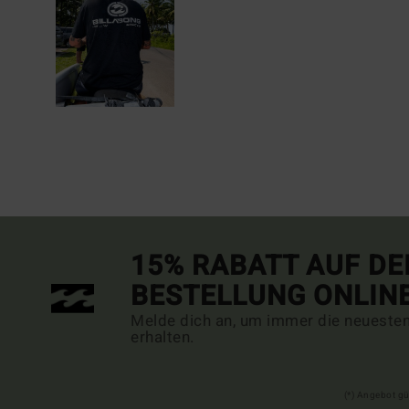
15% RABATT AUF DE
BESTELLUNG ONLIN
Melde dich an, um immer die neueste
erhalten.
(*) Angebot gü