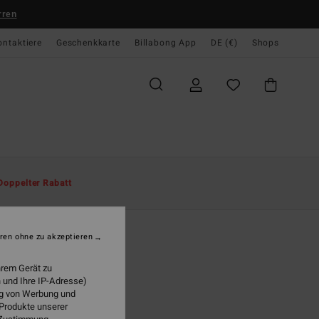
rren
ontaktiere
Geschenkkarte
Billabong App
DE (€)
Shops
te
Herren
Bekleidung
T-Shirts
Doppelter Rabatt
o Wave Og
r Schwarz T-Shirt
ren ohne zu akzeptieren
(4 Bewertungen)
hrem Gerät zu
 €
63%
 und Ihre IP-Adresse)
48 €
ung von Werbung und
 Produkte unserer