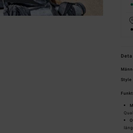
Deta
Männe
Style
Funk
M
Qual
O
läng