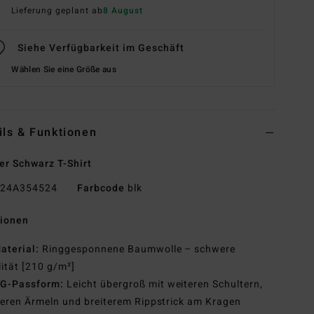
Lieferung geplant ab
8 August
Siehe Verfügbarkeit im Geschäft
Wählen Sie eine Größe aus
ils & Funktionen
r Schwarz T-Shirt
24A354524
Farbcode
blk
tionen
aterial:
Ringgesponnene Baumwolle – schwere
ität [210 g/m²]
G-Passform:
Leicht übergroß mit weiteren Schultern,
eren Ärmeln und breiterem Rippstrick am Kragen