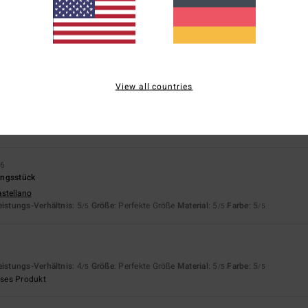
basierend auf
4 verifizierten Bewertungen
seit Juni 2026
75% unserer Kunden empfehlen dieses Produkt
is-Leistungs-Verhältnis
Größe
Materi
View all countries
4.5
5.0
Zu klein
Zu groß
26
ungsstück
astellano
eistungs-Verhältnis
: 5
Größe
: Perfekte Größe
Material
: 5
Farbe
: 5
/5
/5
/5
eistungs-Verhältnis
: 4
Größe
: Perfekte Größe
Material
: 5
Farbe
: 5
/5
/5
/5
eses Produkt