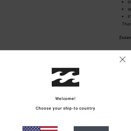
H
W
F
Ther
Zusa
Vers
Welcome!
Choose your ship-to country
Durchschnittliche Bewertung
4.5
/5