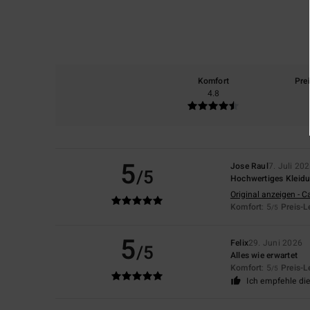
Komfort
Pre
4.8
5
Jose Raul
7. Juli 20
/5
Hochwertiges Kleid
Original anzeigen - C
Komfort
: 5
Preis-L
/5
5
Felix
29. Juni 2026
/5
Alles wie erwartet
Komfort
: 5
Preis-L
/5
Ich empfehle di