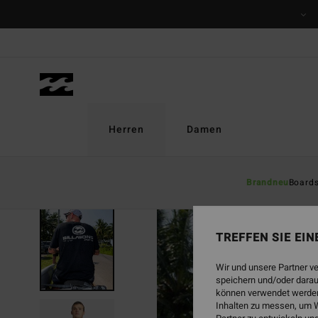
Direkt
zur
Produktinformation
springen
Herren
Damen
Brandneu
Board
TREFFEN SIE EI
Wir und unsere Partner v
speichern und/oder darau
können verwendet werden,
Inhalten zu messen, um W