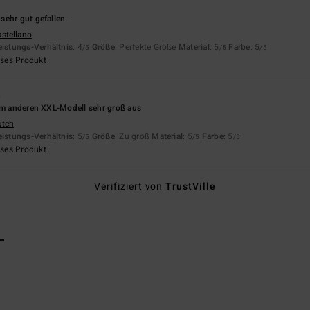
ehr gut gefallen.
astellano
eistungs-Verhältnis
: 4
Größe
: Perfekte Größe
Material
: 5
Farbe
: 5
/5
/5
/5
eses Produkt
6
zum anderen XXL-Modell sehr groß aus
utch
eistungs-Verhältnis
: 5
Größe
: Zu groß
Material
: 5
Farbe
: 5
/5
/5
/5
eses Produkt
Verifiziert von
TrustVille
L