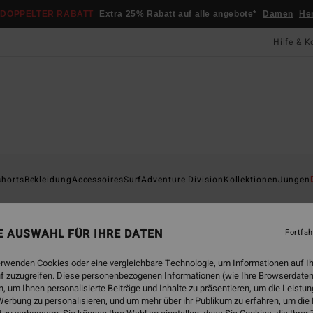
DOPPELTER RABATT
Extra 25% Rabatt auf alle angebote*
Damen
He
Hilfe & K
Startsei
shorts
Bekleidung
Accessoires
Surf
Adventure Division
Kollektionen
Jungen
Bo
Junge
NE AUSWAHL FÜR IHRE DATEN
Fortfah
59,
erwenden Cookies oder eine vergleichbare Technologie, um Informationen auf I
f zuzugreifen. Diese personenbezogenen Informationen (wie Ihre Browserdaten
 um Ihnen personalisierte Beiträge und Inhalte zu präsentieren, um die Leist
Farbe
erbung zu personalisieren, und um mehr über ihr Publikum zu erfahren, um die