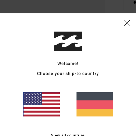
Deta
Junge
Style
Welcome!
Funk
Choose your ship-to country
S
Z
G
Zusa
Vers
View all countries