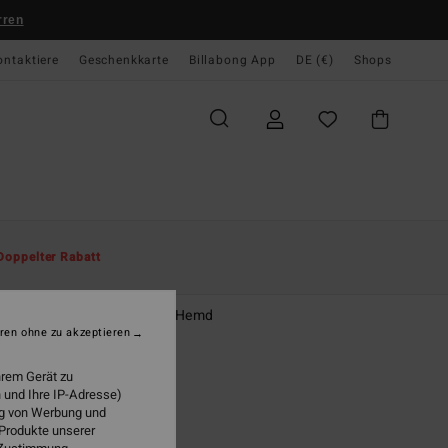
rren
ontaktiere
Geschenkkarte
Billabong App
DE (€)
Shops
te
Herren
Jungen
Hemden
Doppelter Rabatt
ng Days
n 8-16 Blau Langärmliges Hemd
ren ohne zu akzeptieren
95 €
hrem Gerät zu
 und Ihre IP-Adresse)
ung von Werbung und
Blue Surf
 Produkte unserer