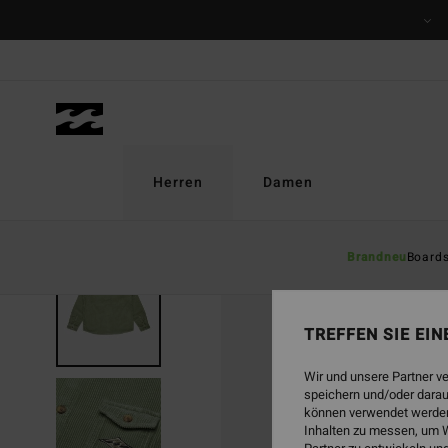
Direkt
zur
Produktinformation
springen
Herren
Damen
Brandneu
Board
BRANDNEU
TREFFEN SIE EI
Wir und unsere Partner v
speichern und/oder darau
können verwendet werden,
Inhalten zu messen, um W