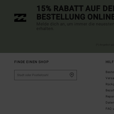
15% RABATT AUF DE
BESTELLUNG ONLIN
Melde dich an, um immer die neueste
erhalten.
(*) Angebot gü
FINDE EINEN SHOP
HIL
Beste
Vers
Rück
Beza
Repar
Date
FAQ 