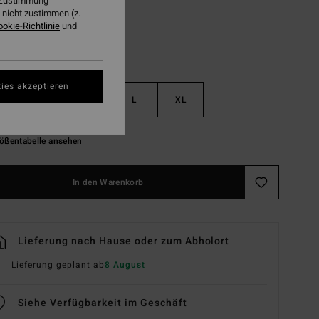
r Zustimmung
nicht zustimmen (z.
ookie-Richtlinie
und
ies akzeptieren
S
M
L
XL
ößentabelle ansehen
In den Warenkorb
Lieferung nach Hause oder zum Abholort
Lieferung geplant ab
8 August
Siehe Verfügbarkeit im Geschäft