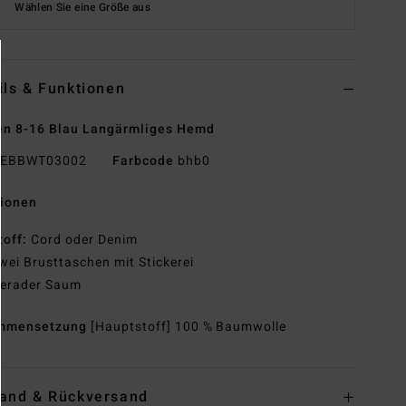
Wählen Sie eine Größe aus
ils & Funktionen
n 8-16 Blau Langärmliges Hemd
EBBWT03002
Farbcode
bhb0
tionen
toff:
Cord oder Denim
wei Brusttaschen mit Stickerei
erader Saum
mmensetzung
[Hauptstoff] 100 % Baumwolle
and & Rückversand