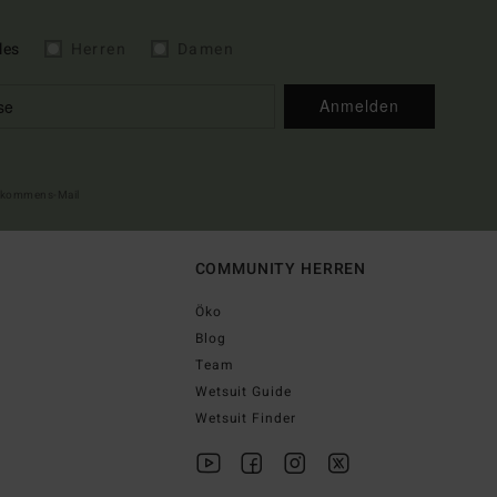
les
Herren
Damen
Anmelden
illkommens-Mail
COMMUNITY HERREN
Öko
Blog
Team
Wetsuit Guide
Wetsuit Finder