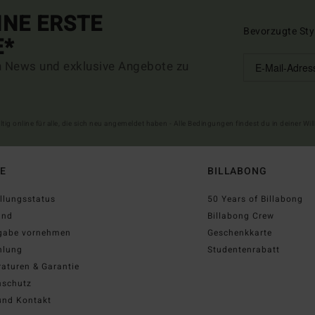
INE ERSTE
Bevorzugte Sty
E*
n News und exklusive Angebote zu
ltig online für alle, die sich neu angemeldet haben - Alle Bedingungen findest du in deiner W
FE
BILLABONG
llungsstatus
50 Years of Billabong
and
Billabong Crew
gabe vornehmen
Geschenkkarte
hlung
Studentenrabatt
aturen & Garantie
nschutz
und Kontakt