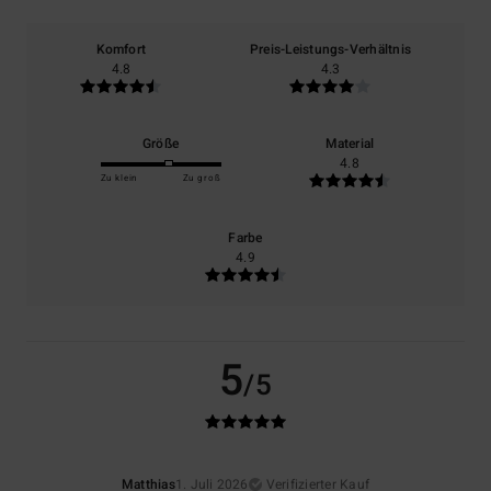
Komfort
Preis-Leistungs-Verhältnis
4.8
4.3
Größe
Material
4.8
Zu klein
Zu groß
Farbe
4.9
5
/5
Matthias
1. Juli 2026
Verifizierter Kauf