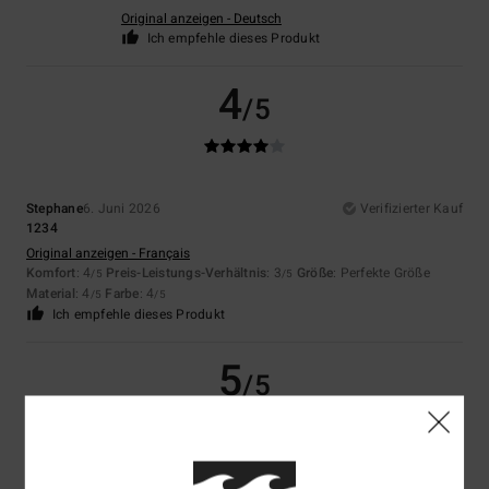
Original anzeigen - Deutsch
Ich empfehle dieses Produkt
4
/5
Stephane
6. Juni 2026
Verifizierter Kauf
1234
Original anzeigen - Français
Komfort
: 4
Preis-Leistungs-Verhältnis
: 3
Größe
: Perfekte Größe
/5
/5
Material
: 4
Farbe
: 4
/5
/5
Ich empfehle dieses Produkt
5
/5
Joao
19. Mai 2026
Verifizierter Kauf