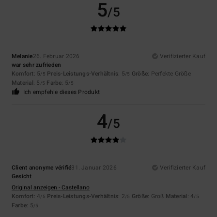
5
/5
Melanie
26. Februar 2026
Verifizierter Kauf
war sehr zufrieden
Komfort
: 5
Preis-Leistungs-Verhältnis
: 5
Größe
: Perfekte Größe
/5
/5
Material
: 5
Farbe
: 5
/5
/5
Ich empfehle dieses Produkt
4
/5
Client anonyme vérifié
31. Januar 2026
Verifizierter Kauf
Gesicht
Original anzeigen - Castellano
Komfort
: 4
Preis-Leistungs-Verhältnis
: 2
Größe
: Groß
Material
: 4
/5
/5
/5
Farbe
: 5
/5