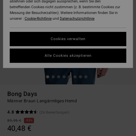
ablehnen oder sich dagegen aussprechen, wenn Sie den
betreffenden Cookies nicht zustimmen (z. B. bestimmte Cookies zur
Messung der Besucherzahlen). Weitere Informationen finden Sie in
unserer :
Cookie-Richtlinie
und
Datenschutzrichtlinie
Cookies verwalten
Alle Cookies akzeptieren
Bong Days
Männer Braun Langärmliges Hemd
4.8
(26 Bewertungen)
89,95 €
55%
40,48 €