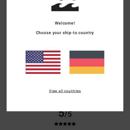
Das ist gut Oder
Original anzeigen - Castellano
Komfort
: 5
Preis-Leistungs-Verhältnis
: 5
Größe
: Zu groß
Material
:
/5
/5
5
Farbe
: 5
/5
/5
Welcome!
Choose your ship-to country
5
/5
Michele
15. Mai 2026
Verifizierter Kauf
gutes Produkt
Original anzeigen - Français
Komfort
: 5
Preis-Leistungs-Verhältnis
: 5
Größe
: Perfekte Größe
/5
/5
Material
: 5
Farbe
: 5
/5
/5
View all countries
Ich empfehle dieses Produkt
5
/5