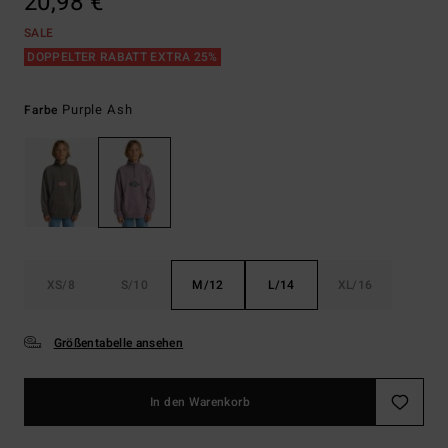
20,98 €
SALE
DOPPELTER RABATT EXTRA 25%
Purple Ash
Farbe
XS/8
S/10
M/12
L/14
XL/16
Größentabelle ansehen
In den Warenkorb