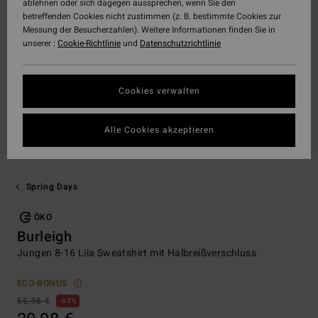
ablehnen oder sich dagegen aussprechen, wenn Sie den
betreffenden Cookies nicht zustimmen (z. B. bestimmte Cookies zur
Messung der Besucherzahlen). Weitere Informationen finden Sie in
unserer :
Cookie-Richtlinie
und
Datenschutzrichtlinie
Cookies verwalten
Alle Cookies akzeptieren
Spring Days
ÖKO
Burleigh
Jungen 8-16 Lila Sweatshirt mit Halbreißverschluss
ECO-BONUS
55,95 €
63%