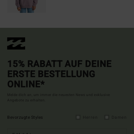
15% RABATT AUF DEINE
ERSTE BESTELLUNG
ONLINE*
Melde dich an, um immer die neuesten News und exklusive
Angebote zu erhalten.
Bevorzugte Styles
Herren
Damen