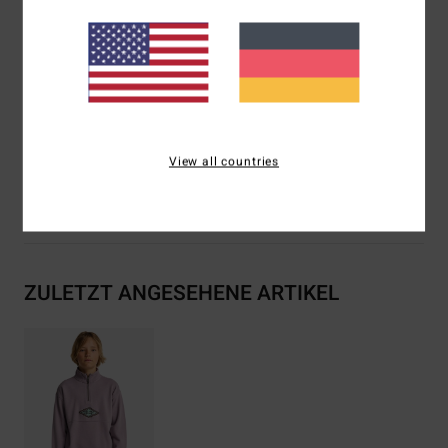
Rippbündchen und Bund. Leistentasche
Logo-Stickerei auf der Brust, gewebtes Etikett unten
Teil der Since 73 Kollektion
Zusammensetzung
[Hauptstoff] 55 % Baumwolle, 25 %
recycelte Baumwolle, 20 % recyceltes Polyester
View all countries
Versand & Rückversand
ZULETZT ANGESEHENE ARTIKEL