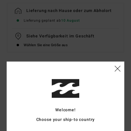
Lieferung nach Hause oder zum Abholort
Lieferung geplant ab
10 August
Siehe Verfügbarkeit im Geschäft
Wählen Sie eine Größe aus
Details & Funktionen
Jungen 8-16 Lila Sweatshirt mit Halbreißverschluss
Style
EBBFT00134
Farbcode
skw0
Funktionen
Welcome!
Choose your ship-to country
OG-Fit
Stoff:
Baumwolle [300 g/m2]