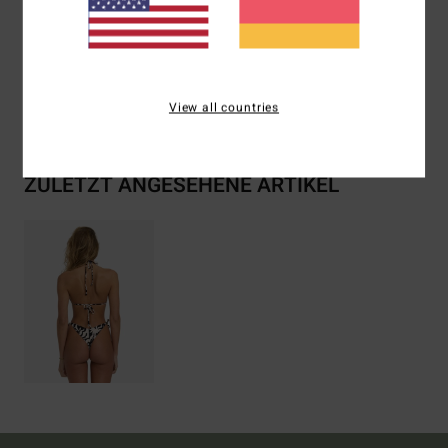
Zusammensetzung
[Hauptstoff] 95% Recyceltes Nylon
(Polyamid) / 5% Elastan
Versand & Rückversand
View all countries
ZULETZT ANGESEHENE ARTIKEL