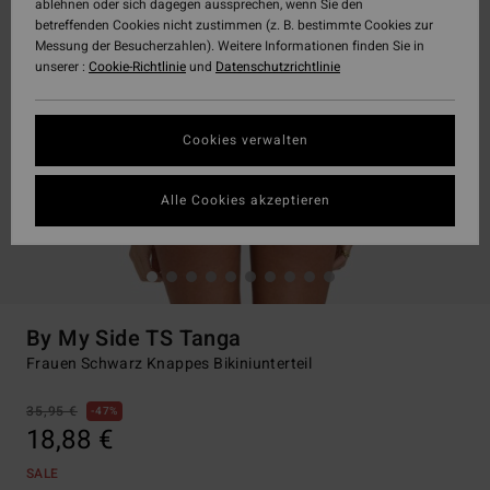
ablehnen oder sich dagegen aussprechen, wenn Sie den
betreffenden Cookies nicht zustimmen (z. B. bestimmte Cookies zur
Messung der Besucherzahlen). Weitere Informationen finden Sie in
unserer :
Cookie-Richtlinie
und
Datenschutzrichtlinie
Cookies verwalten
Alle Cookies akzeptieren
By My Side TS Tanga
Frauen Schwarz Knappes Bikiniunterteil
35,95 €
47%
18,88 €
SALE