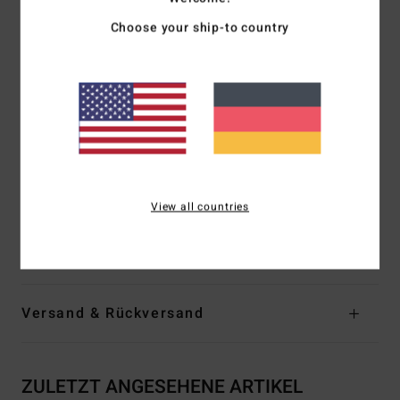
Nylon
Hals:
Runder Ausschnitt vorne
Choose your ship-to country
Träger:
feste Träger
Polsterung:
Keine
Bedeckung:
Volle Bedeckung
Verschluss:
Fester Verschluss
Branding:
Logostickerei
Das Aussehen des Produkts kann sich je nach
Druckplatzierung leicht unterscheiden
View all countries
Zusammensetzung
[Hauptstoff] 78 % recyceltes Nylon,
22 % Elastan
Versand & Rückversand
ZULETZT ANGESEHENE ARTIKEL