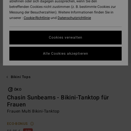
ablehnen oder sich dagegen aussprechen, wenn Sie den
betreffenden Cookies nicht zustimmen (z. B. bestimmte Cookies zur
Messung der Besucherzahlen). Weitere Informationen finden Sie in
unserer :
Cookie-Richtlinie
und
Datenschutzrichtlinie
Cookies verwalten
Alle Cookies akzeptieren
Bikini Tops
ÖKO
Chasin Sunbeams - Bikini-Tanktop für
Frauen
Frauen Multi Bikini-Tanktop
ECO-BONUS