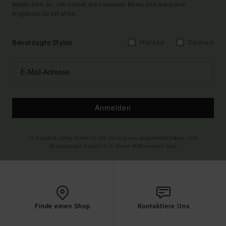
Melde dich an, um immer die neuesten News und exklusive
Angebote zu erhalten.
Bevorzugte Styles
Herren
Damen
Anmelden
(*) Angebot gültig online für alle, die sich neu angemeldet haben - Alle
Bedingungen findest du in deiner Willkommens-Mail
Finde einen Shop
Kontaktiere Uns