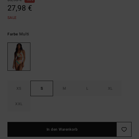
55,95 €
50%
27,98 €
SALE
Multi
Farbe
XS
S
M
L
XL
XXL
In den Warenkorb