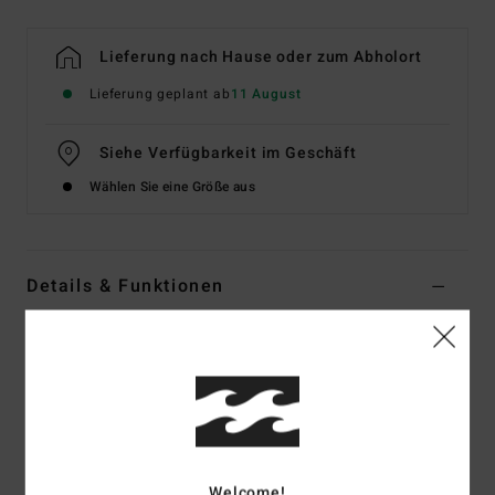
Lieferung nach Hause oder zum Abholort
Lieferung geplant ab
11 August
Siehe Verfügbarkeit im Geschäft
Wählen Sie eine Größe aus
Details & Funktionen
Frauen Multi Bikini-Tanktop
Style
ABJX300743
Farbcode
mul
Funktionen
Material:
Recyceltes Peach Stretch-Mischgewebe aus
Welcome!