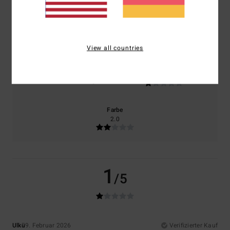
Komfort
Preis-Leistungs-Verhältnis
1.0
1.0
View all countries
Größe
Material
1.0
Zu klein
Zu groß
Farbe
2.0
1
/5
Ulkü
9. Februar 2026
Verifizierter Kauf