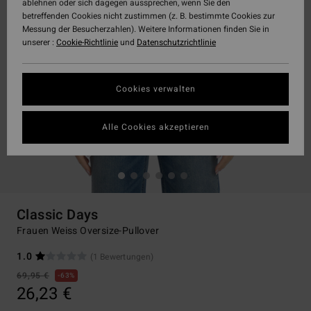
ablehnen oder sich dagegen aussprechen, wenn Sie den
betreffenden Cookies nicht zustimmen (z. B. bestimmte Cookies zur
Messung der Besucherzahlen). Weitere Informationen finden Sie in
unserer :
Cookie-Richtlinie
und
Datenschutzrichtlinie
Cookies verwalten
Alle Cookies akzeptieren
Classic Days
Frauen Weiss Oversize-Pullover
1.0
(1 Bewertungen)
69,95 €
63%
26,23 €