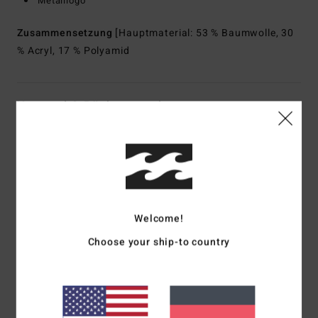
Metalllogo
Zusammensetzung
[Hauptmaterial: 53 % Baumwolle, 30
% Acryl, 17 % Polyamid
Versand & Rückversand
Kundenbewertungen
Durchschnittliche Bewertung
Welcome!
1.0
Choose your ship-to country
/5
basierend auf
1 verifizierten Bewertungen
seit Februar 2026
0% unserer Kunden empfehlen dieses Produkt