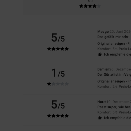
4.0
Mauger
20. Juni 202
5
/5
Das gefällt mir sehr
Original anzeigen - F
Komfort
: 5
Preis-L
/5
Ich empfehle di
1
Damien
26. Dezembe
/5
Der Gürtel ist im Ve
Original anzeigen - F
Komfort
: 2
Preis-L
/5
5
Horst
10. Dezember 
/5
Passt super, wie be
Komfort
: 5
Preis-L
/5
Ich empfehle di