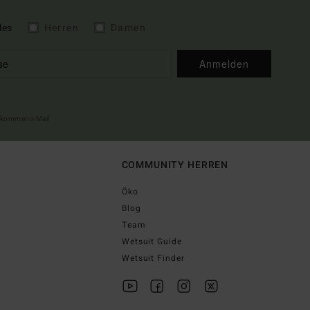
les
Herren
Damen
Anmelden
illkommens-Mail
COMMUNITY HERREN
Öko
Blog
Team
Wetsuit Guide
Wetsuit Finder