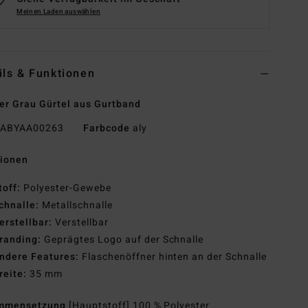
Meinen Laden auswählen
ils & Funktionen
r Grau Gürtel aus Gurtband
ABYAA00263
Farbcode
aly
tionen
toff:
Polyester-Gewebe
chnalle:
Metallschnalle
erstellbar:
Verstellbar
randing:
Geprägtes Logo auf der Schnalle
ndere Features:
Flaschenöffner hinten an der Schnalle
reite:
35 mm
mmensetzung
[Hauptstoff] 100 % Polyester