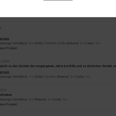
3.7
3.3
Zu klein
Zu groß
6
rançais
eistungs-Verhältnis
: 5
Größe
: Perfekte Größe
Material
: 5
Farbe
: 5
/5
/5
/5
eses Produkt
r 2025
rgleich zu den Gürteln der vergangenen Jahre bei Billa und zu ähnlichen Gürteln a
rançais
eistungs-Verhältnis
: 1
Größe
: Zu klein
Material
: 2
Farbe
: 3
/5
/5
/5
2025
schrieben
eistungs-Verhältnis
: 5
Material
: 3
Farbe
: 5
/5
/5
/5
eses Produkt