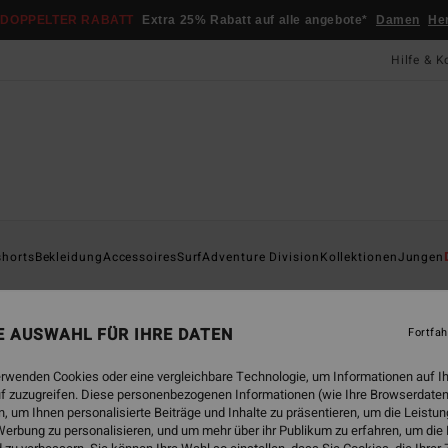
DOPPELTER RABATT
Extra 25% Rabatt auf alle angebote*
Damen
He
Hilfe & K
Startsei
shorts
Bekleidung
Accessoires
Surf
Adventure Division
Kollektionen
Jungen
Co
Männe
NE AUSWAHL FÜR IHRE DATEN
Fortfah
3.7
erwenden Cookies oder eine vergleichbare Technologie, um Informationen auf I
19,
f zuzugreifen. Diese personenbezogenen Informationen (wie Ihre Browserdaten
 um Ihnen personalisierte Beiträge und Inhalte zu präsentieren, um die Leist
erbung zu personalisieren, und um mehr über ihr Publikum zu erfahren, um die
Farbe