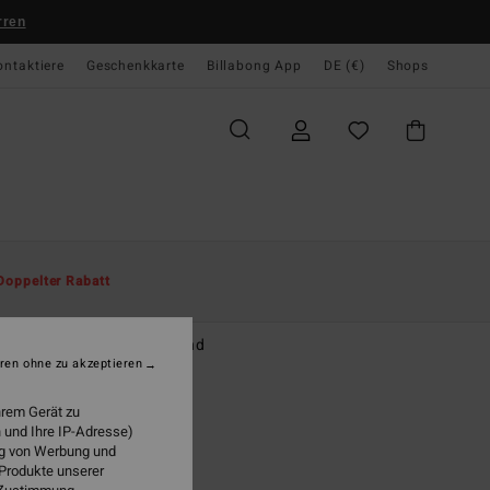
rren
ontaktiere
Geschenkkarte
Billabong App
DE (€)
Shops
te
Herren
Accessoires
Gürtel
Doppelter Rabatt
g
r Grau Gürtel aus Gurtband
ren ohne zu akzeptieren
(3 Bewertungen)
hrem Gerät zu
95 €
 und Ihre IP-Adresse)
ung von Werbung und
 Produkte unserer
Alloy