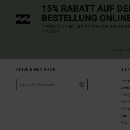
15% RABATT AUF DE
BESTELLUNG ONLIN
Melde dich an, um immer die neueste
erhalten.
(*) Angebot gü
FINDE EINEN SHOP
HIL
Beste
Vers
Rück
Beza
Repar
Date
FAQ 