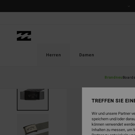
Direkt
zur
Produktinformation
springen
Herren
Damen
Brandneu
Board
BRANDNEU
TREFFEN SIE EI
Wir und unsere Partner v
speichern und/oder darau
können verwendet werden,
Inhalten zu messen, um W