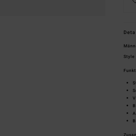
Deta
Männe
Style
Funk
S
S
V
B
A
B
Zusa