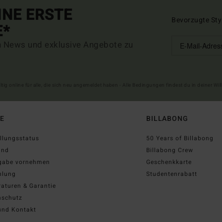
INE ERSTE
Bevorzugte Sty
E*
n News und exklusive Angebote zu
ltig online für alle, die sich neu angemeldet haben - Alle Bedingungen findest du in deiner W
FE
BILLABONG
llungsstatus
50 Years of Billabong
and
Billabong Crew
gabe vornehmen
Geschenkkarte
hlung
Studentenrabatt
aturen & Garantie
nschutz
und Kontakt