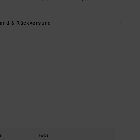
and & Rückversand
al
Farbe