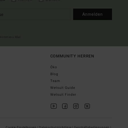
Anmelden
illkommens-Mail
COMMUNITY HERREN
Öko
Blog
Team
Wetsuit Guide
Wetsuit Finder
Cookie-Einstellungen |
Datenschutzrichtlinie |
Geschäftsbedingungen |