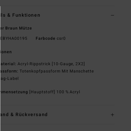
ils & Funktionen
er Braun Mütze
EBYHA00195
Farbcode
csr0
tionen
aterial:
Acryl-Rippstrick [10-Gauge, 2X2]
assform:
Totenkopfpassform Mit Manschette
lag-Label
mmensetzung
[Hauptstoff] 100 % Acryl
and & Rückversand