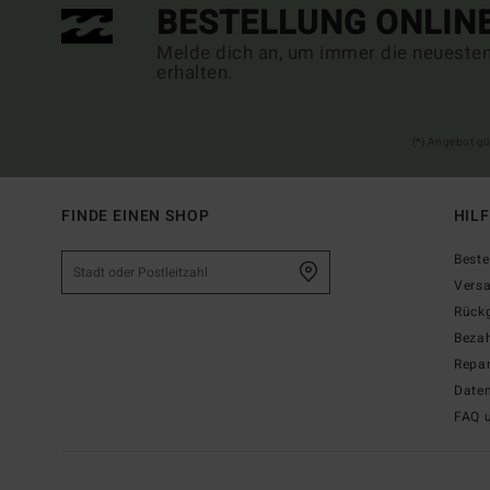
BESTELLUNG ONLIN
Melde dich an, um immer die neueste
erhalten.
(*) Angebot gü
FINDE EINEN SHOP
HIL
Beste
Vers
Rück
Beza
Repar
Date
FAQ 