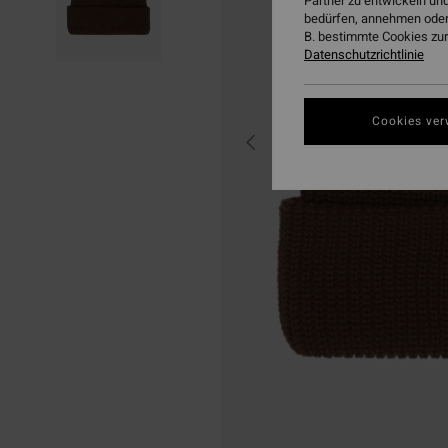
Partner zu entwickeln und
bedürfen, annehmen oder
B. bestimmte Cookies zur
Datenschutzrichtlinie
Cookies ver