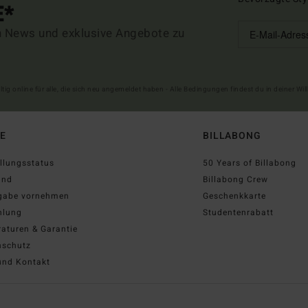
E*
n News und exklusive Angebote zu
ltig online für alle, die sich neu angemeldet haben - Alle Bedingungen findest du in deiner W
FE
BILLABONG
llungsstatus
50 Years of Billabong
and
Billabong Crew
gabe vornehmen
Geschenkkarte
hlung
Studentenrabatt
aturen & Garantie
nschutz
und Kontakt