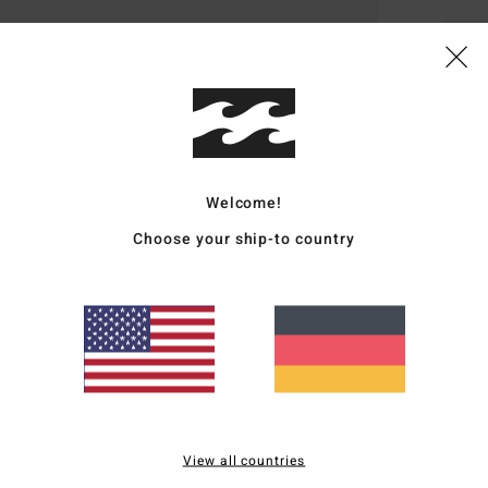
Deta
Männ
Style
Funk
Welcome!
Choose your ship-to country
M
P
F
Zusa
Vers
View all countries