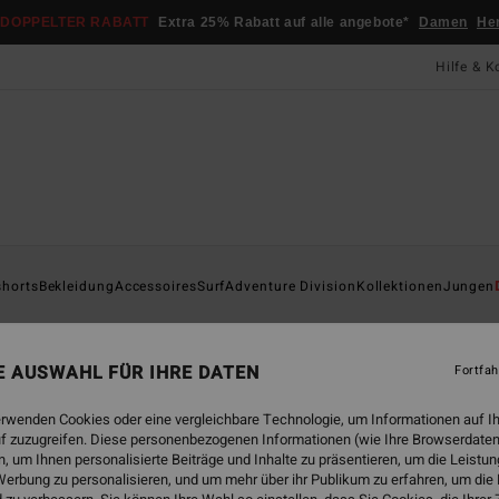
DOPPELTER RABATT
Extra 25% Rabatt auf alle angebote*
Damen
He
Hilfe & K
Startsei
shorts
Bekleidung
Accessoires
Surf
Adventure Division
Kollektionen
Jungen
Cor
Männe
NE AUSWAHL FÜR IHRE DATEN
Fortfah
27,
erwenden Cookies oder eine vergleichbare Technologie, um Informationen auf I
f zuzugreifen. Diese personenbezogenen Informationen (wie Ihre Browserdaten
 um Ihnen personalisierte Beiträge und Inhalte zu präsentieren, um die Leist
Farbe
erbung zu personalisieren, und um mehr über ihr Publikum zu erfahren, um die