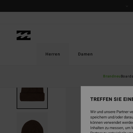
Direkt
zur
Produktinformation
springen
Herren
Damen
Brandneu
Board
BRANDNEU
TREFFEN SIE EI
Wir und unsere Partner v
speichern und/oder darau
können verwendet werden,
Inhalten zu messen, um W