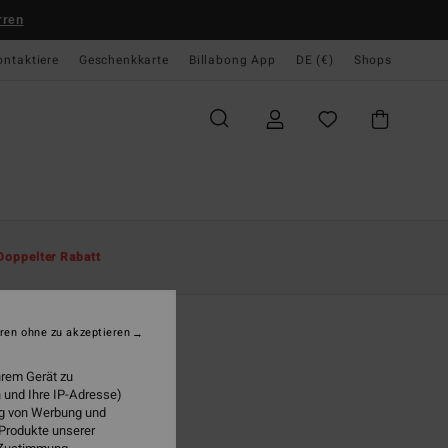
rren
ontaktiere
Geschenkkarte
Billabong App
DE (€)
Shops
te
Herren
Accessoires
Mützen
Doppelter Rabatt
e Lord
r Braun Mütze
ren ohne zu akzeptieren
95 €
hrem Gerät zu
 und Ihre IP-Adresse)
ung von Werbung und
Dark Cedar
 Produkte unserer