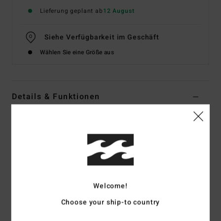
Lieferung geplant ab
12 August
Siehe Verfügbarkeit im Geschäft
Wählen Sie eine Größe aus
Details & Funktionen
Frauen Beige Jogginghose
Style
24B121605
Farbcode
oat
Funktionen
Material:
Mischgewebe aus Baumwolle und Polyester
Welcome!
Relaxed Fit
Choose your ship-to country
High-Waist-Bund
27" Schrittlänge