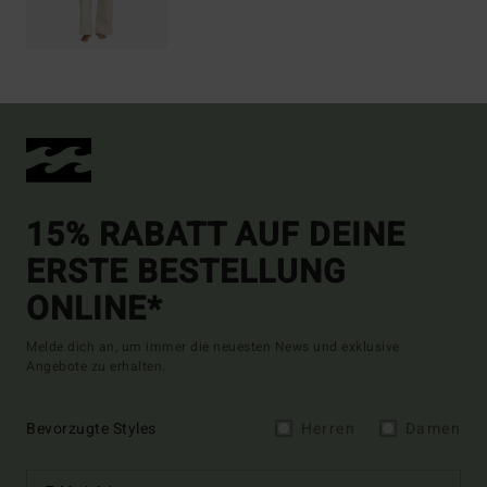
15% RABATT AUF DEINE
ERSTE BESTELLUNG
ONLINE*
Melde dich an, um immer die neuesten News und exklusive
Angebote zu erhalten.
Bevorzugte Styles
Herren
Damen