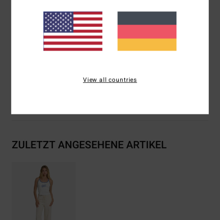
Elastischer Bund
Seitliche Eingrifftaschen
Logo-Druck
Zusammensetzung
[Hauptstoff] 60 % Baumwolle, 40 %
Polyester
View all countries
Versand & Rückversand
ZULETZT ANGESEHENE ARTIKEL