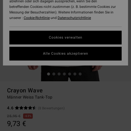
ablehnen oder sich dagegen aussprechen, wenn Sie den
betreffenden Cookies nicht zustimmen (z. B. bestimmte Cookies zur
Messung der Besucherzahlen). Weitere Informationen finden Sie in
unserer :
Cookie-Richtlinie
und
Datenschutzrichtlinie
Cookies verwalten
Alle Cookies akzeptieren
Crayon Wave
Männer Weiss Tank-Top
4.6
(8 Bewertungen)
25,95 €
63%
9,73 €