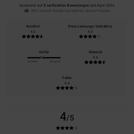
basierend auf
8 verifizierten Bewertungen
seit April 2026
88% unserer Kunden empfehlen dieses Produkt
Komfort
Preis-Leistungs-Verhältnis
4.6
4.4
Größe
Material
4.6
Zu klein
Zu groß
Farbe
4.4
4
/5