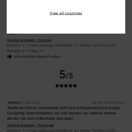
4
/5
View all countries
Hector Enrique
29. Juni 2026
Verifizierter Kauf
Preis
Original anzeigen - Français
Komfort
: 4
Preis-Leistungs-Verhältnis
: 4
Größe
: Perfekte Größe
/5
/5
Material
: 4
Farbe
: 3
/5
/5
Ich empfehle dieses Produkt
5
/5
Jérèmy
28. Mai 2026
Verifizierter Kauf
Tadelloser Schnitt, wunderbarer Stoff und außergewöhnliches Design.
Einzigartig. Diese Kollektion, die sich deutlich von anderen Marken
abhebt, hat mich vollkommen überzeugt.
Original anzeigen - Português
Komfort
: 5
Preis-Leistungs-Verhältnis
: 5
Größe
: Perfekte Größe
/5
/5