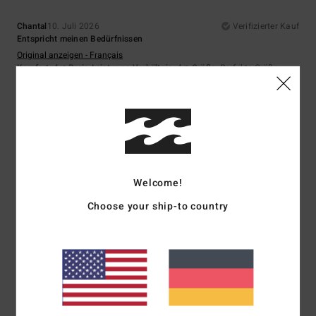
Chantal
10. Juli 2026
Verifizierter Kauf
Entspricht meinen Bedürfnissen
Original anzeigen - Français
Komfort
: 4
Preis-Leistungs-Verhältnis
: 4
Größe
: Perfekte Größe
/5
/5
Material
: 4
Farbe
: 4
/5
/5
Ich empfehle dieses Produkt
5
/5
Welcome!
Aline
5. Juli 2026
Verifizierter Kauf
Choose your ship-to country
Geeignetes Produkt
Original anzeigen - Français
Komfort
: 5
Preis-Leistungs-Verhältnis
: 5
Größe
: Perfekte Größe
/5
/5
Material
: 5
Farbe
: 5
/5
/5
Ich empfehle dieses Produkt