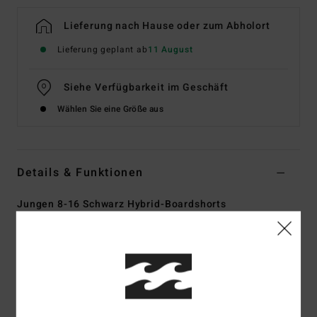
Lieferung nach Hause oder zum Abholort
Lieferung geplant ab
11 August
Siehe Verfügbarkeit im Geschäft
Wählen Sie eine Größe aus
Details & Funktionen
Jungen 8-16 Schwarz Hybrid-Boardshorts
Style
EBBHY03000
Farbcode
krq0
Funktionen
4-Way-Stretch-Quad-Mischgewebe aus recycelten PET-
Flaschen