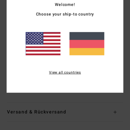
Schnelltrocknendes Micro Repel
Welcome!
Chino-Style mit Reißverschluss an der rechten
Choose your ship-to country
Gesäßtasche
Flaggenlabel aus Recycler mit Stretch am linken Bund
Label mit Schriftzug über der rechten hinteren Tasche
Wellen-Label unten links am Saum
Crossfire-Jacquard Bund innen
Passform:
Core Fit für eine entspannte und bequeme
Passform
Außennaht:
15" Außennaht
View all countries
Zusammensetzung
[Hauptstoff] 41 % Baumwolle, 34 %
recyceltes Polyester, 17 % Bio-Baumwolle, 8 % Elastan
Versand & Rückversand