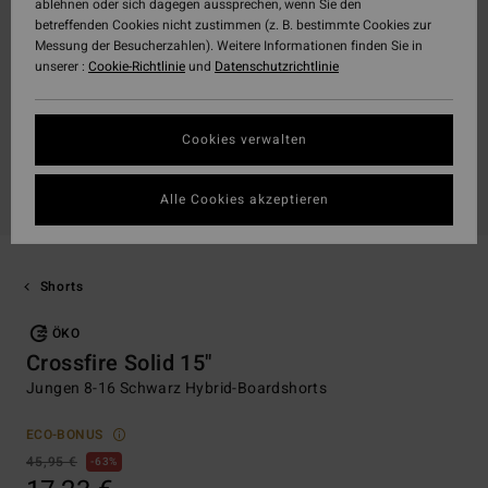
ablehnen oder sich dagegen aussprechen, wenn Sie den
betreffenden Cookies nicht zustimmen (z. B. bestimmte Cookies zur
Messung der Besucherzahlen). Weitere Informationen finden Sie in
unserer :
Cookie-Richtlinie
und
Datenschutzrichtlinie
Cookies verwalten
Alle Cookies akzeptieren
Shorts
ÖKO
Crossfire Solid 15"
Jungen 8-16 Schwarz Hybrid-Boardshorts
ECO-BONUS
45,95 €
63%