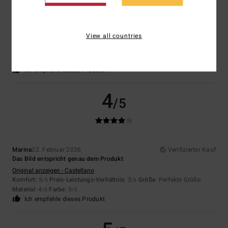
Marina
22. Februar 2026
Verifizierter Kauf
Das Bild entspricht dem erhaltenen Produkt
View all countries
Original anzeigen - Castellano
Komfort
: 4
Preis-Leistungs-Verhältnis
: 3
Größe
: Perfekte Größe
/5
/5
Material
: 4
Farbe
: 5
/5
/5
Ich empfehle dieses Produkt
4
/5
Marina
22. Februar 2026
Verifizierter Kauf
Das Bild entspricht genau dem Produkt
Original anzeigen - Castellano
Komfort
: 5
Preis-Leistungs-Verhältnis
: 3
Größe
: Perfekte Größe
/5
/5
Material
: 4
Farbe
: 5
/5
/5
Ich empfehle dieses Produkt