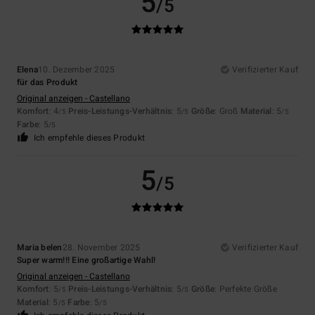
5
/5
Elena
10. Dezember 2025
Verifizierter Kauf
für das Produkt
Original anzeigen - Castellano
Komfort
: 4
Preis-Leistungs-Verhältnis
: 5
Größe
: Groß
Material
: 5
/5
/5
/5
Farbe
: 5
/5
Ich empfehle dieses Produkt
5
/5
Maria belen
28. November 2025
Verifizierter Kauf
Super warm!!! Eine großartige Wahl!
Original anzeigen - Castellano
Komfort
: 5
Preis-Leistungs-Verhältnis
: 5
Größe
: Perfekte Größe
/5
/5
Material
: 5
Farbe
: 5
/5
/5