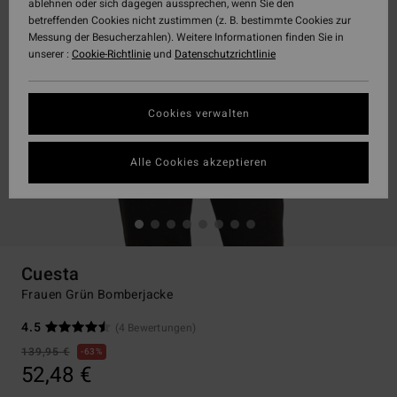
ablehnen oder sich dagegen aussprechen, wenn Sie den
betreffenden Cookies nicht zustimmen (z. B. bestimmte Cookies zur
Messung der Besucherzahlen). Weitere Informationen finden Sie in
unserer :
Cookie-Richtlinie
und
Datenschutzrichtlinie
Cookies verwalten
Alle Cookies akzeptieren
Cuesta
Frauen Grün Bomberjacke
4.5
(4 Bewertungen)
139,95 €
63%
52,48 €