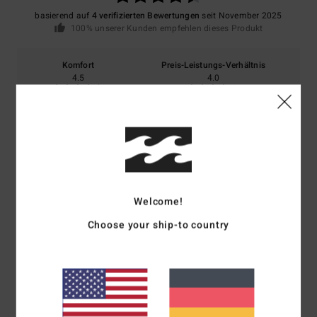
basierend auf
4 verifizierten Bewertungen
seit November 2025
100% unserer Kunden empfehlen dieses Produkt
Komfort
Preis-Leistungs-Verhältnis
4.5
4.0
Größe
Material
4.5
Zu klein
Zu groß
Farbe
5.0
Welcome!
Choose your ship-to country
4
/5