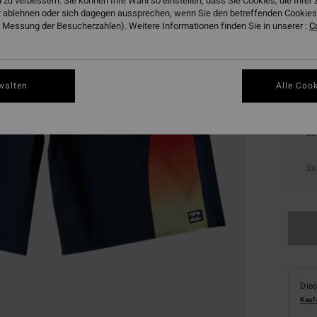
 zu verbessern. Sie können Ihre Wahl so einstellen, dass Sie Cookies, die Ihre
 ablehnen oder sich dagegen aussprechen, wenn Sie den betreffenden Cookies 
Farbe
 Messung der Besucherzahlen). Weitere Informationen finden Sie in unserer :
C
walten
Alle Cook
28
36
Dies
Kauf