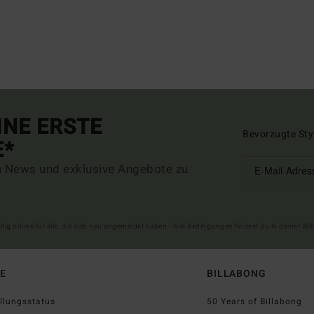
INE ERSTE
Bevorzugte Sty
E*
n News und exklusive Angebote zu
ltig online für alle, die sich neu angemeldet haben - Alle Bedingungen findest du in deiner W
FE
BILLABONG
llungsstatus
50 Years of Billabong