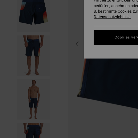
Partner zu entwickeln und
bedürfen, annehmen oder
B. bestimmte Cookies zur
Datenschutzrichtlinie
Cookies ver