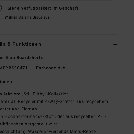
Siehe Verfügbarkeit im Geschäft
Wählen Sie eine Größe aus
ils & Funktionen
r Blau Boardshorts
ABYBS00471
Farbcode
dkb
tionen
ollektion:
„Still Filthy"-Kollektion
aterial:
Recycler mit 4-Way-Stretch aus recyceltem
ester und Elastan
in Hochperformance-Stoff, der aus recycelten PET-
tikflaschen hergestellt wird
eschichtung: Wasserabweisende Micro-Repel-