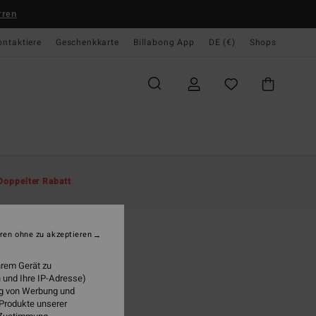
rren
ontaktiere
Geschenkkarte
Billabong App
DE (€)
Shops
te
Herren
Boardshorts
Seitentaschen Boardshorts
Doppelter Rabatt
inders Pro 19"
r Blau Boardshorts
ren ohne zu akzeptieren
ONUS
hrem Gerät zu
95 €
 und Ihre IP-Adresse)
ung von Werbung und
LTER RABATT EXTRA 25%
 Produkte unserer