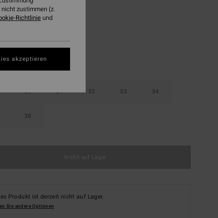
r Zustimmung
nicht zustimmen (z.
Dark Blue
ookie-Richtlinie
und
ies akzeptieren
30
31
32
33
34
38
Nicht auf Lager
es Produkt ist derzeit nicht auf Lager.
en Sie andere Optionen