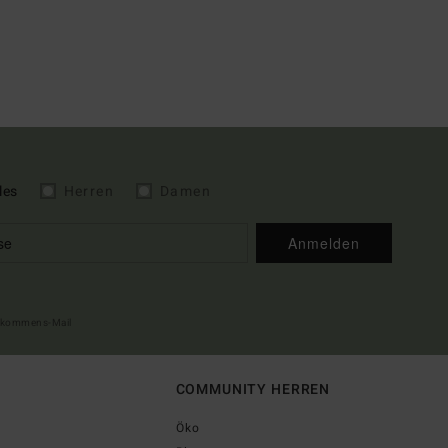
les
Herren
Damen
Anmelden
illkommens-Mail
COMMUNITY HERREN
Öko