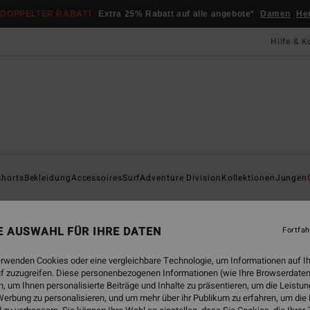
DOPPELTER RABATT
Extra 25% Rabatt auf alle angebote*
Damen
He
Hilfe & K
Startsei
shorts
Bekleidung
Accessoires
Surf
Adventure Division
Kollektionen
Jungen
Cyl
Männe
NE AUSWAHL FÜR IHRE DATEN
Fortfah
ECO-B
erwenden Cookies oder eine vergleichbare Technologie, um Informationen auf I
69,
f zuzugreifen. Diese personenbezogenen Informationen (wie Ihre Browserdaten
 um Ihnen personalisierte Beiträge und Inhalte zu präsentieren, um die Leist
DOPPE
erbung zu personalisieren, und um mehr über ihr Publikum zu erfahren, um die