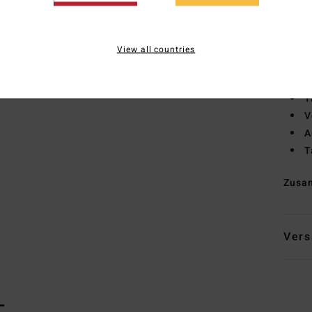
Besc
schn
P
View all countries
Näht
Per
T
V
A
T
Zusa
Vers
L