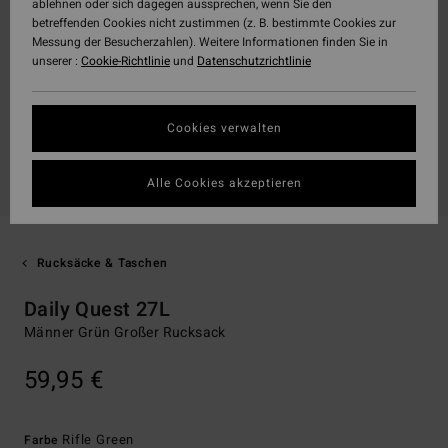
ablehnen oder sich dagegen aussprechen, wenn Sie den
betreffenden Cookies nicht zustimmen (z. B. bestimmte Cookies zur
Messung der Besucherzahlen). Weitere Informationen finden Sie in
unserer :
Cookie-Richtlinie
und
Datenschutzrichtlinie
Cookies verwalten
Alle Cookies akzeptieren
Rucksäcke & Taschen
Daily Quest 27L
Männer Grün Großer Rucksack
59,95 €
Rifle Green
Farbe