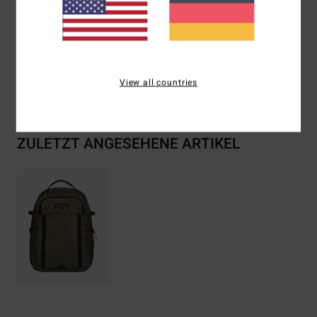
Zusammensetzung
[Hauptstoff] 100 % recyceltes
Polyester
View all countries
Versand & Rückversand
ZULETZT ANGESEHENE ARTIKEL