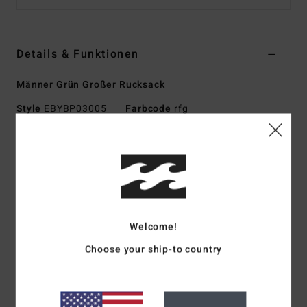
Details & Funktionen
Männer Grün Großer Rucksack
Style
EBYBP03005
Farbcode
rfg
Funktionen
Stoff:
600D Recyceltes Polyester
Volumen:
27 L
Abmessungen:
48 Cm H X 30 Cm B X 18 Cm T
Großes Hauptfach
Welcome!
Gepolstertes Laptopfach
Choose your ship-to country
Zwei Front-Einschubtaschen
Verstellbare SureGrip-Schultergurte
Gepolstertes Rückenteil