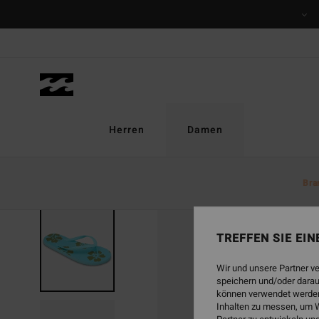
Direkt
zur
Produktinformation
springen
Herren
Damen
Bra
TREFFEN SIE EI
Wir und unsere Partner v
speichern und/oder darau
können verwendet werden,
Inhalten zu messen, um W