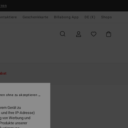
rren
ontaktiere
Geschenkkarte
Billabong App
DE (€)
Shops
te
Damen
Accessoires
Sandalen & Schuhe
Zehentrenner
abat
ma
n Blau Sandalen
ren ohne zu akzeptieren
(17 Bewertungen)
hrem Gerät zu
 €
47%
 und Ihre IP-Adresse)
05 €
ung von Werbung und
 Produkte unserer