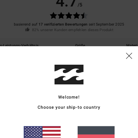
4.7
/5
basierend auf
17 verifizierten Bewertungen
seit September 2025
82% unserer Kunden empfehlen dieses Produkt
is-Leistungs-Verhältnis
Größe
Materi
4.7
4.7
Zu klein
Zu groß
rançais
Welcome!
eistungs-Verhältnis
: 5
Größe
: Perfekte Größe
Material
: 5
Farbe
: 5
/5
/5
/5
Choose your ship-to country
eses Produkt
rançais