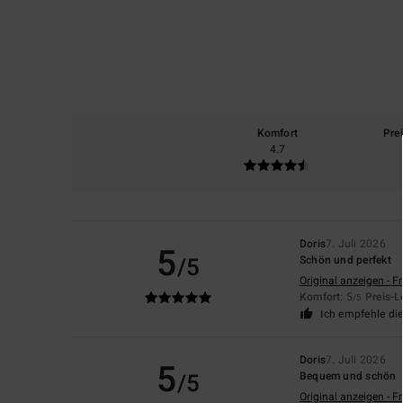
Komfort
Pre
4.7
Doris
7. Juli 2026
5
/5
Schön und perfekt
Original anzeigen - F
Komfort
: 5
Preis-L
/5
Ich empfehle di
Doris
7. Juli 2026
5
/5
Bequem und schön
Original anzeigen - F