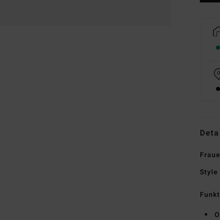
Deta
Fraue
Style
Funk
O