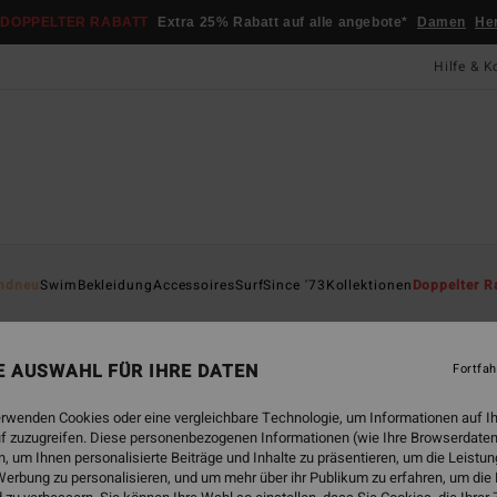
DOPPELTER RABATT
Extra 25% Rabatt auf alle angebote*
Damen
He
Hilfe & K
Startsei
ndneu
Swim
Bekleidung
Accessoires
Surf
Since '73
Kollektionen
Doppelter R
Da
Fraue
NE AUSWAHL FÜR IHRE DATEN
Fortfah
4.7
erwenden Cookies oder eine vergleichbare Technologie, um Informationen auf I
22,95
f zuzugreifen. Diese personenbezogenen Informationen (wie Ihre Browserdaten
12,
 um Ihnen personalisierte Beiträge und Inhalte zu präsentieren, um die Leist
erbung zu personalisieren, und um mehr über ihr Publikum zu erfahren, um die
SALE