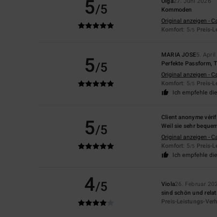
5
Olga
27. Juni 2026
/5
Kommoden
Original anzeigen - C
Komfort
: 5
Preis-L
/5
MARIA JOSE
5. Apri
5
/5
Perfekte Passform, T
Original anzeigen - C
Komfort
: 5
Preis-L
/5
Ich empfehle di
Client anonyme vérif
5
/5
Weil sie sehr bequem
Original anzeigen - C
Komfort
: 5
Preis-L
/5
Ich empfehle di
4
/5
Viola
26. Februar 20
sind schön und relat
Preis-Leistungs-Verh