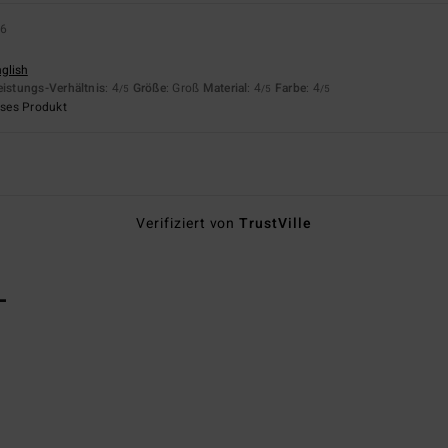
26
nglish
eistungs-Verhältnis
: 4
Größe
: Groß
Material
: 4
Farbe
: 4
/5
/5
/5
eses Produkt
Verifiziert von
TrustVille
L