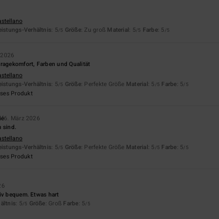
astellano
eistungs-Verhältnis
: 5
Größe
: Zu groß
Material
: 5
Farbe
: 5
/5
/5
/5
l 2026
ragekomfort, Farben und Qualität
astellano
eistungs-Verhältnis
: 5
Größe
: Perfekte Größe
Material
: 5
Farbe
: 5
/5
/5
/5
eses Produkt
ié
6. März 2026
 sind.
astellano
eistungs-Verhältnis
: 5
Größe
: Perfekte Größe
Material
: 5
Farbe
: 5
/5
/5
/5
eses Produkt
26
iv bequem. Etwas hart
ältnis
: 5
Größe
: Groß
Farbe
: 5
/5
/5