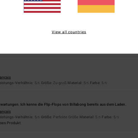
eistungs-Verhältnis
: 5
Größe
: Perfekte Größe
Material
: 5
Farbe
: 5
/5
/5
/5
eses Produkt
View all countries
astellano
eistungs-Verhältnis
: 5
Größe
: Perfekte Größe
Material
: 4
Farbe
: 5
/5
/5
/5
eses Produkt
rançais
eistungs-Verhältnis
: 5
Größe
: Zu groß
Material
: 5
Farbe
: 5
/5
/5
/5
wartungen. Ich kenne die Flip-Flops von Billabong bereits aus dem Laden.
rançais
eistungs-Verhältnis
: 5
Größe
: Perfekte Größe
Material
: 5
Farbe
: 5
/5
/5
/5
eses Produkt