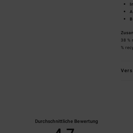
I
A
B
Zusa
38 % 
% rec
Vers
Durchschnittliche Bewertung