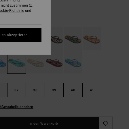
r Zustimmung
LTER RABATT EXTRA 25%
nicht zustimmen (z.
ookie-Richtlinie
und
Ocean Eyes
ies akzeptieren
37
38
39
40
41
ößentabelle ansehen
In den Warenkorb