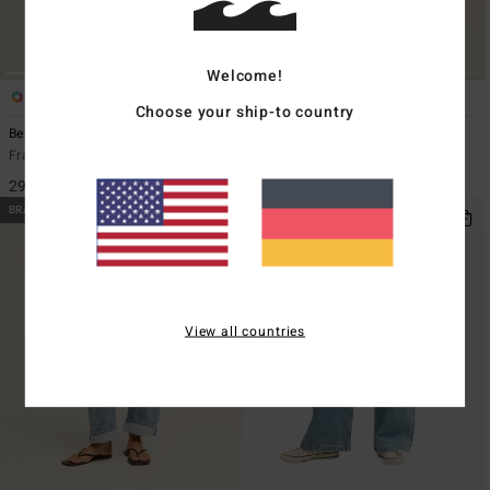
Welcome!
1
1
ÖKO
Choose your ship-to country
Beach Back
Chasing Horizons
Frauen Weiss T-Shirt
Frauen Weiss Übergroßes T-Shirt
29,95 €
39,95 €
BRANDNEU
BRANDNEU
View all countries