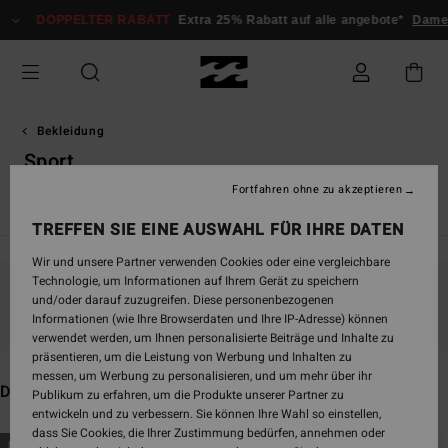
Direkt
PPELTER RABATT
Extra 25% Rabatt auf alle angebote*
Damen
Herre
zur
Produkt
Auswahl
springen
Bekleidung
Sport
Fortfahren ohne zu akzeptieren
Alle ansehen
T-Shirts
Tops
Hemden
Kleider
Short
TREFFEN SIE EINE AUSWAHL FÜR IHRE DATEN
Wir und unsere Partner verwenden Cookies oder eine vergleichbare
Technologie, um Informationen auf Ihrem Gerät zu speichern
und/oder darauf zuzugreifen. Diese personenbezogenen
Bleib dabei, die Produkte sind bald wieder da
Informationen (wie Ihre Browserdaten und Ihre IP-Adresse) können
verwendet werden, um Ihnen personalisierte Beiträge und Inhalte zu
präsentieren, um die Leistung von Werbung und Inhalten zu
messen, um Werbung zu personalisieren, und um mehr über ihr
Das könnte dir auch gefallen
Publikum zu erfahren, um die Produkte unserer Partner zu
entwickeln und zu verbessern. Sie können Ihre Wahl so einstellen,
dass Sie Cookies, die Ihrer Zustimmung bedürfen, annehmen oder
Direkt
Überspringen
BRANDNEU
BRANDNEU