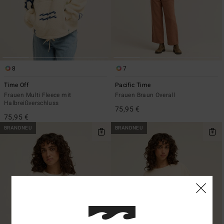
8
7
Time Off
Pacific Time
Frauen Multi Fleece mit
Frauen Braun Overall
Halbreißverschluss
75,95 €
75,95 €
BRANDNEU
BRANDNEU