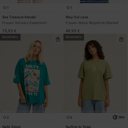
1
1
Sea Treasure Kendal
Way Out Lace
Frauen Schwarz Sweatshirt
Frauen Weiss Rippstrick-Oberteil
75,95 €
49,95 €
BRANDNEU
BRANDNEU
2
6
ÖKO
Salty Since
Surfing In Town