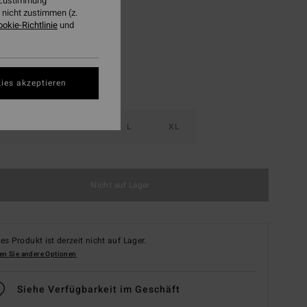
r Zustimmung
nicht zustimmen (z.
Black Sands
ookie-Richtlinie
und
ies akzeptieren
S
M
L
XL
Nicht auf Lager
es Produkt ist derzeit nicht auf Lager.
en Sie andere Optionen
Siehe Verfügbarkeit im Geschäft