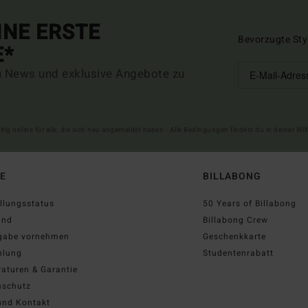
INE ERSTE
Bevorzugte Sty
E*
n News und exklusive Angebote zu
ltig online für alle, die sich neu angemeldet haben - Alle Bedingungen findest du in deiner W
FE
BILLABONG
llungsstatus
50 Years of Billabong
and
Billabong Crew
gabe vornehmen
Geschenkkarte
hlung
Studentenrabatt
aturen & Garantie
nschutz
und Kontakt