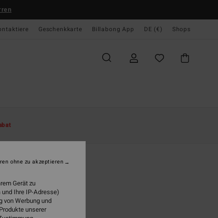
rren
ontaktiere
Geschenkkarte
Billabong App
DE (€)
Shops
te
Damen
Bekleidung
Kleider
abat
s End Drs
 Black Midi Dress
ren ohne zu akzeptieren
(1 Bewertungen)
hrem Gerät zu
95 €
 und Ihre IP-Adresse)
ung von Werbung und
LTER RABATT EXTRA 25%
 Produkte unserer