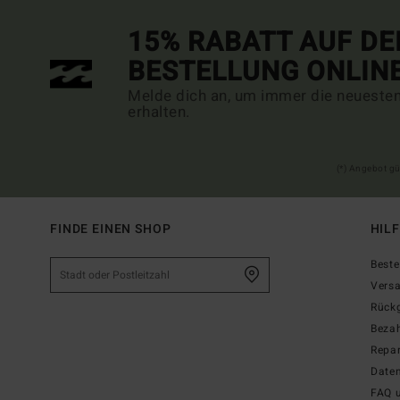
15% RABATT AUF DE
BESTELLUNG ONLIN
Melde dich an, um immer die neueste
erhalten.
(*) Angebot gü
FINDE EINEN SHOP
HIL
Beste
Vers
Rück
Beza
Repar
Date
FAQ 