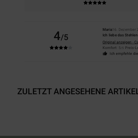
Maria
16. Dezember 
4
/5
Ich liebe das Stehle
Original anzeigen - C
Komfort
: 5
Preis-L
/5
Ich empfehle di
ZULETZT ANGESEHENE ARTIKE