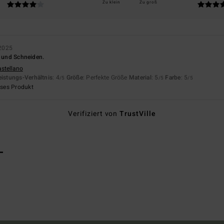
Zu klein
Zu groß
2025
n und Schneiden.
astellano
eistungs-Verhältnis
: 4
Größe
: Perfekte Größe
Material
: 5
Farbe
: 5
/5
/5
/5
eses Produkt
Verifiziert von
TrustVille
L