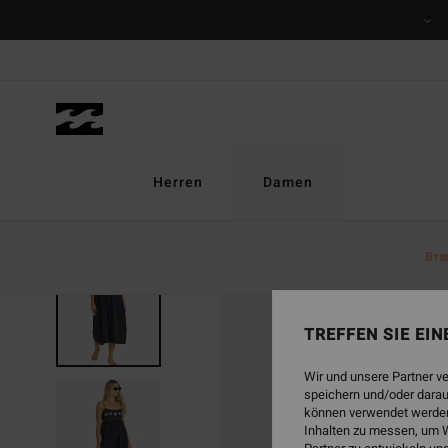
Direkt
zur
Produktinformation
springen
Herren
Damen
Bra
AUSVERKAUFT
TREFFEN SIE EI
Wir und unsere Partner v
speichern und/oder darau
können verwendet werden,
Inhalten zu messen, um W