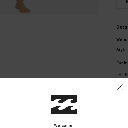
Deta
Women
Style
Funk
F
F
D
E
S
B
Zusa
Welcome!