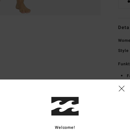
Deta
Women
Style
Funk
F
F
D
E
S
B
Zusa
Welcome!