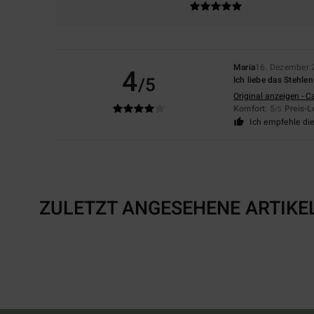
Maria
16. Dezember 
4
/5
Ich liebe das Stehle
Original anzeigen - C
Komfort
: 5
Preis-L
/5
Ich empfehle di
ZULETZT ANGESEHENE ARTIKE