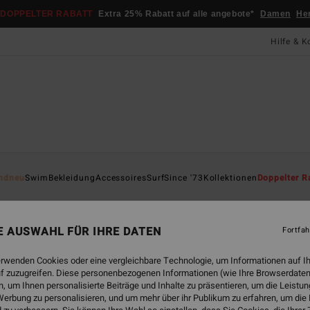
DOPPELTER RABATT
Extra 25% Rabatt auf alle angebote*
Damen
He
Hilfe & K
Startsei
ndneu
Swim
Bekleidung
Accessoires
Surf
Since '73
Kollektionen
Doppelter R
Day
Women
NE AUSWAHL FÜR IHRE DATEN
Fortfah
4.0
erwenden Cookies oder eine vergleichbare Technologie, um Informationen auf I
79,
f zuzugreifen. Diese personenbezogenen Informationen (wie Ihre Browserdaten
 um Ihnen personalisierte Beiträge und Inhalte zu präsentieren, um die Leist
DOPPE
erbung zu personalisieren, und um mehr über ihr Publikum zu erfahren, um die