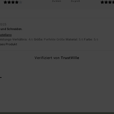
Zu klein
Zu groß
2025
n und Schneiden.
astellano
eistungs-Verhältnis
: 4
Größe
: Perfekte Größe
Material
: 5
Farbe
: 5
/5
/5
/5
eses Produkt
Verifiziert von
TrustVille
L