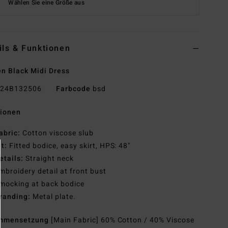
Wählen Sie eine Größe aus
ils & Funktionen
 Black Midi Dress
24B132506
Farbcode
bsd
tionen
abric:
Cotton viscose slub
it:
Fitted bodice, easy skirt, HPS: 48"
etails:
Straight neck
mbroidery detail at front bust
mocking at back bodice
randing:
Metal plate.
mmensetzung
[Main Fabric] 60% Cotton / 40% Viscose