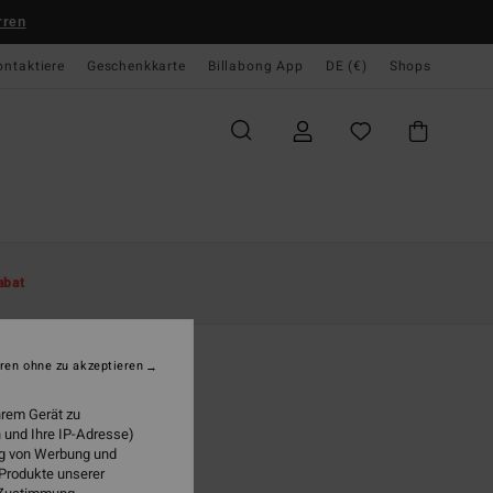
rren
ontaktiere
Geschenkkarte
Billabong App
DE (€)
Shops
te
Damen
Bekleidung
Kleider
abat
s End Drs
 Black Midi Dress
ren ohne zu akzeptieren
(1 Bewertungen)
hrem Gerät zu
95 €
 und Ihre IP-Adresse)
ung von Werbung und
LTER RABATT EXTRA 25%
 Produkte unserer