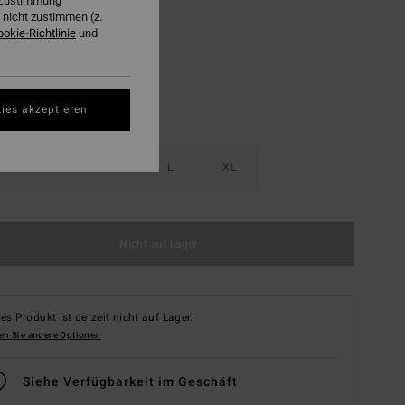
r Zustimmung
nicht zustimmen (z.
Black Sands
ookie-Richtlinie
und
ies akzeptieren
S
M
L
XL
Nicht auf Lager
es Produkt ist derzeit nicht auf Lager.
en Sie andere Optionen
Siehe Verfügbarkeit im Geschäft