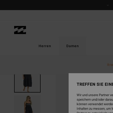
Direkt
zur
Produktinformation
springen
Herren
Damen
Bra
AUSVERKAUFT
TREFFEN SIE EI
Wir und unsere Partner v
speichern und/oder darau
können verwendet werden,
Inhalten zu messen, um W