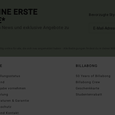
INE ERSTE
Bevorzugte Sty
E*
n News und exklusive Angebote zu
ltig online für alle, die sich neu angemeldet haben - Alle Bedingungen findest du in deiner W
FE
BILLABONG
llungsstatus
50 Years of Billabong
and
Billabong Crew
gabe vornehmen
Geschenkkarte
hlung
Studentenrabatt
aturen & Garantie
nschutz
und Kontakt