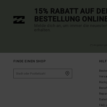
15% RABATT AUF DE
BESTELLUNG ONLIN
Melde dich an, um immer die neueste
erhalten.
(*) Angebot gü
FINDE EINEN SHOP
HIL
Beste
Vers
Rück
Beza
Repar
Date
FAQ 