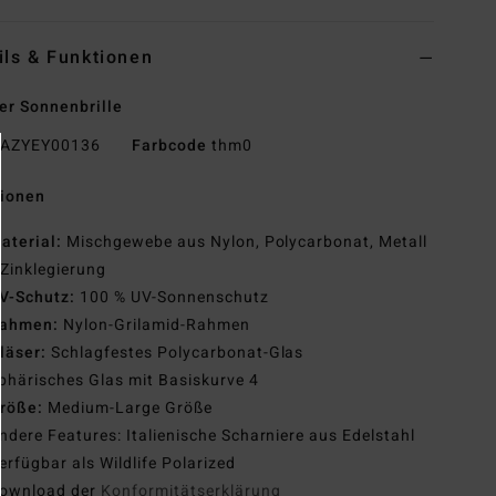
ils & Funktionen
r Sonnenbrille
AZYEY00136
Farbcode
thm0
tionen
aterial:
Mischgewebe aus Nylon, Polycarbonat, Metall
Zinklegierung
V-Schutz:
100 % UV-Sonnenschutz
ahmen:
Nylon-Grilamid-Rahmen
läser:
Schlagfestes Polycarbonat-Glas
phärisches Glas mit Basiskurve 4
röße:
Medium-Large Größe
ndere Features: Italienische Scharniere aus Edelstahl
erfügbar als Wildlife Polarized
ownload der
Konformitätserklärung