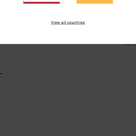
Zusa
Metal
View all countries
Vers
L