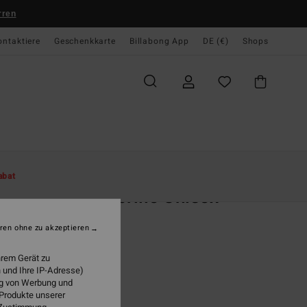
rren
ontaktiere
Geschenkkarte
Billabong App
DE (€)
Shops
te
Damen
Accessoires
Sonnenbrillen
abat
sode - Sonnenbrille Unisex
r Sonnenbrille
ren ohne zu akzeptieren
,00 €
hrem Gerät zu
 und Ihre IP-Adresse)
ung von Werbung und
Olive Trt/olive Grad
 Produkte unserer