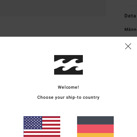
Deta
Männe
Style
Funk
M
und 
U
Welcome!
R
Choose your ship-to country
G
S
G
A
V
D