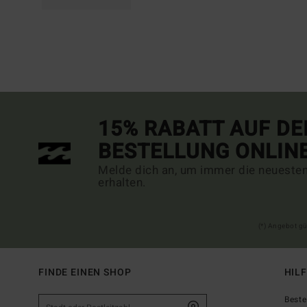
15% RABATT AUF DE
BESTELLUNG ONLIN
Melde dich an, um immer die neueste
erhalten.
(*) Angebot gü
FINDE EINEN SHOP
HIL
Beste