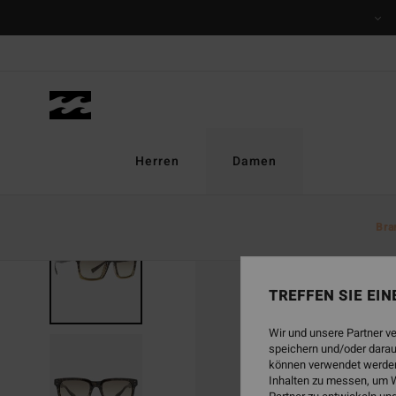
Direkt
zur
Produktinformation
springen
Herren
Damen
Bra
TREFFEN SIE EI
Wir und unsere Partner v
speichern und/oder darau
können verwendet werden,
Inhalten zu messen, um W