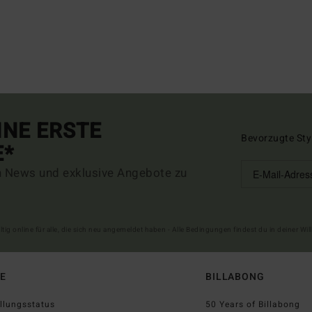
INE ERSTE
Bevorzugte Sty
E*
n News und exklusive Angebote zu
ltig online für alle, die sich neu angemeldet haben - Alle Bedingungen findest du in deiner W
FE
BILLABONG
llungsstatus
50 Years of Billabong