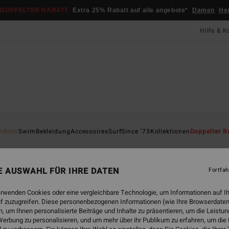
DOPPELTER RABATT
Extra 25% Rabatt auf alle angebote*
Damen
He
Hilfe & K
Startsei
ndneu
Swim
Bekleidung
Accessoires
Surf
Since '73
Kollektionen
Doppelter R
Epi
Männe
NE AUSWAHL FÜR IHRE DATEN
Fortfah
100
erwenden Cookies oder eine vergleichbare Technologie, um Informationen auf I
f zuzugreifen. Diese personenbezogenen Informationen (wie Ihre Browserdaten
 um Ihnen personalisierte Beiträge und Inhalte zu präsentieren, um die Leist
Farbe
erbung zu personalisieren, und um mehr über ihr Publikum zu erfahren, um die