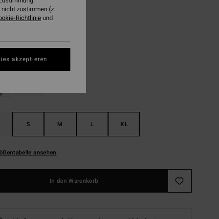
r Zustimmung
nicht zustimmen (z.
LTER RABATT EXTRA 25%
ookie-Richtlinie
und
Washed Blue
ies akzeptieren
S
M
L
XL
ößentabelle ansehen
In den Warenkorb