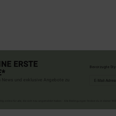
INE ERSTE
Bevorzugte Sty
E*
n News und exklusive Angebote zu
ltig online für alle, die sich neu angemeldet haben - Alle Bedingungen findest du in deiner W