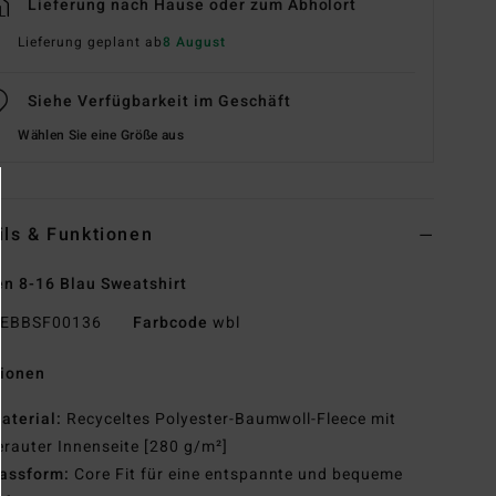
Lieferung nach Hause oder zum Abholort
Lieferung geplant ab
8 August
Siehe Verfügbarkeit im Geschäft
Wählen Sie eine Größe aus
ils & Funktionen
n 8-16 Blau Sweatshirt
EBBSF00136
Farbcode
wbl
tionen
aterial:
Recyceltes Polyester-Baumwoll-Fleece mit
rauter Innenseite [280 g/m²]
assform:
Core Fit für eine entspannte und bequeme