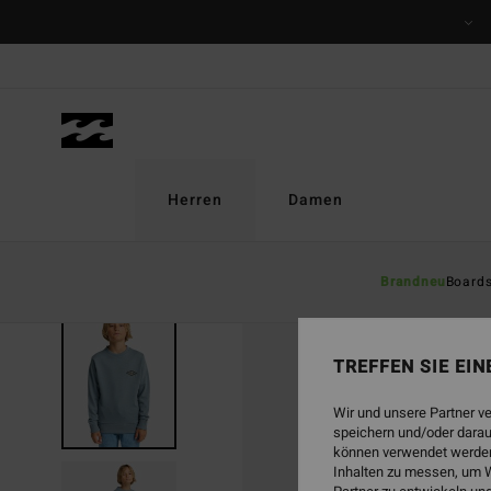
Direkt
zur
Produktinformation
springen
Herren
Damen
Brandneu
Board
TREFFEN SIE EI
Wir und unsere Partner v
speichern und/oder darau
können verwendet werden,
Inhalten zu messen, um W