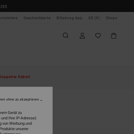
rren
ontaktiere
Geschenkkarte
Billabong App
DE (€)
Shops
te
Herren
Sonderangebote
Spring Days
Doppelter Rabatt
O
ndation
ren ohne zu akzeptieren
n 8-16 Blau Sweatshirt
hrem Gerät zu
ONUS
 und Ihre IP-Adresse)
 €
63%
ung von Werbung und
23 €
 Produkte unserer