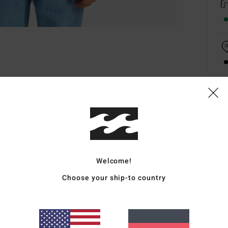
Deta
Junge
Style
Welcome!
Funk
Choose your ship-to country
M
ange
P