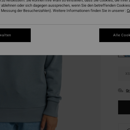
 zu verbessern. Sie können Ihre Wahl so einstellen, dass Sie Cookies, die Ihre
SALE
 ablehnen oder sich dagegen aussprechen, wenn Sie den betreffenden Cookies 
 Messung der Besucherzahlen). Weitere Informationen finden Sie in unserer :
DOPPE
C
Farbe
walten
Alle Cook
XS
Gr