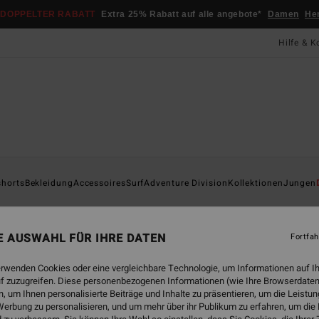
DOPPELTER RABATT
Extra 25% Rabatt auf alle angebote*
Damen
He
Hilfe & K
Startsei
shorts
Bekleidung
Accessoires
Surf
Adventure Division
Kollektionen
Jungen
ÖK
Fou
NE AUSWAHL FÜR IHRE DATEN
Fortfah
Junge
erwenden Cookies oder eine vergleichbare Technologie, um Informationen auf I
ECO-B
f zuzugreifen. Diese personenbezogenen Informationen (wie Ihre Browserdaten
45,95
 um Ihnen personalisierte Beiträge und Inhalte zu präsentieren, um die Leist
17,
erbung zu personalisieren, und um mehr über ihr Publikum zu erfahren, um die