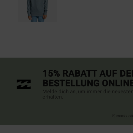
15% RABATT AUF DE
BESTELLUNG ONLIN
Melde dich an, um immer die neueste
erhalten.
(*) Angebot gü