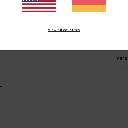
Pas
S
G
Zusa
View all countries
recyc
Vers
L