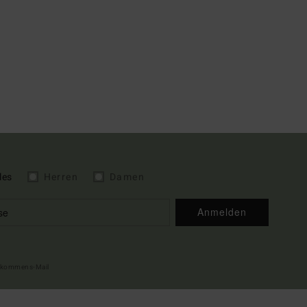
les
Herren
Damen
Anmelden
illkommens-Mail