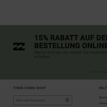
15% RABATT AUF DE
BESTELLUNG ONLIN
Melde dich an, um immer die neueste
erhalten.
(*) Angebot gü
FINDE EINEN SHOP
HIL
Beste
Vers