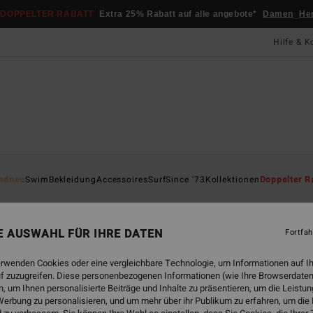
DOPPELTER RABATT
Extra 25% Rabatt auf alle angebote*
Damen
He
Hilfe & K
Startsei
ndneu
Swim
Bekleidung
Accessoires
Surf
Since '73
Kollektionen
Doppelter R
Fre
Fraue
NE AUSWAHL FÜR IHRE DATEN
Fortfah
95,
erwenden Cookies oder eine vergleichbare Technologie, um Informationen auf I
f zuzugreifen. Diese personenbezogenen Informationen (wie Ihre Browserdaten
 um Ihnen personalisierte Beiträge und Inhalte zu präsentieren, um die Leist
Farbe
erbung zu personalisieren, und um mehr über ihr Publikum zu erfahren, um die