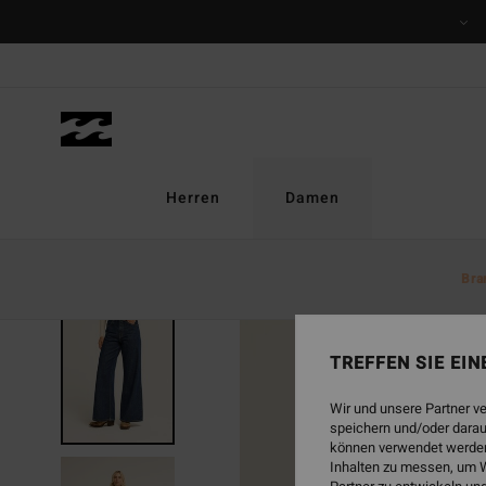
Direkt
zur
Produktinformation
springen
Herren
Damen
Bra
BRANDNEU
TREFFEN SIE EI
Wir und unsere Partner v
speichern und/oder darau
können verwendet werden,
Inhalten zu messen, um W