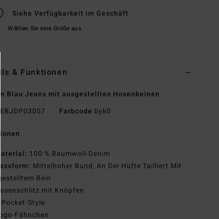
Siehe Verfügbarkeit im Geschäft
Wählen Sie eine Größe aus
ils & Funktionen
n Blau Jeans mit ausgestellten Hosenbeinen
EBJDP03007
Farbcode
byk0
tionen
aterial:
100 % Baumwoll-Denim
assform:
Mittelhoher Bund, An Der Hüfte Tailliert Mit
estelltem Bein
osenschlitz mit Knöpfen
-Pocket-Style
ogo-Fähnchen