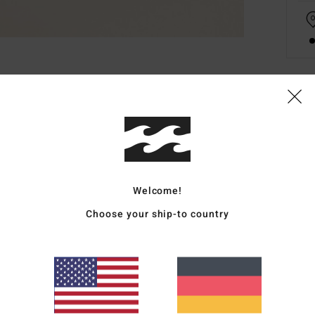
Deta
Fraue
Style
Welcome!
Funk
Choose your ship-to country
M
P
Ausg
H
5
L