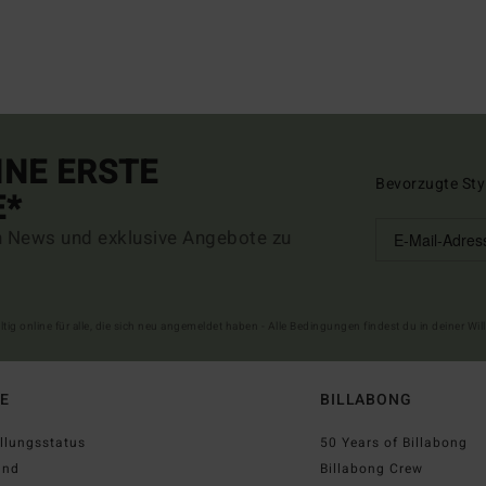
INE ERSTE
Bevorzugte Sty
E*
n News und exklusive Angebote zu
ltig online für alle, die sich neu angemeldet haben - Alle Bedingungen findest du in deiner W
FE
BILLABONG
llungsstatus
50 Years of Billabong
and
Billabong Crew