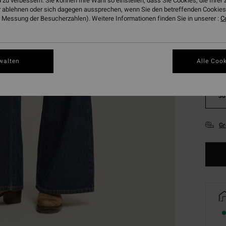
 zu verbessern. Sie können Ihre Wahl so einstellen, dass Sie Cookies, die Ihre
 ablehnen oder sich dagegen aussprechen, wenn Sie den betreffenden Cookies 
 Messung der Besucherzahlen). Weitere Informationen finden Sie in unserer :
C
walten
Alle Cook
24
30
Gr