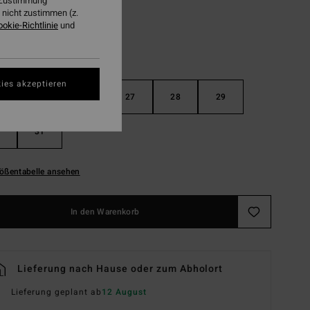
r Zustimmung
nicht zustimmen (z.
ookie-Richtlinie
und
ies akzeptieren
25
26
27
28
29
31
ößentabelle ansehen
In den Warenkorb
Lieferung nach Hause oder zum Abholort
Lieferung geplant ab
12 August