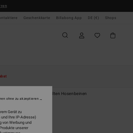
rren
ontaktiere
Geschenkkarte
Billabong App
DE (€)
Shops
te
Damen
Bekleidung
Jeans
abat
e Fall
n Blau Jeans mit ausgestellten Hosenbeinen
ren ohne zu akzeptieren
95 €
hrem Gerät zu
 und Ihre IP-Adresse)
ung von Werbung und
Night Sky
 Produkte unserer