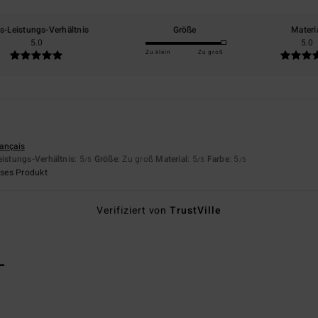
is-Leistungs-Verhältnis
Größe
Materi
5.0
5.0
Zu klein
Zu groß
.
rançais
eistungs-Verhältnis
: 5
Größe
: Zu groß
Material
: 5
Farbe
: 5
/5
/5
/5
eses Produkt
Verifiziert von
TrustVille
L