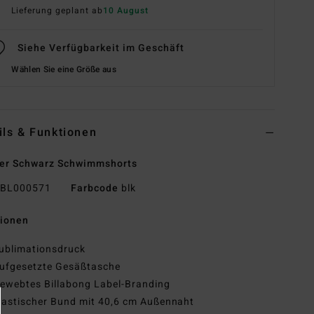
Lieferung geplant ab
10 August
Siehe Verfügbarkeit im Geschäft
Wählen Sie eine Größe aus
ils & Funktionen
er Schwarz Schwimmshorts
BL000571
Farbcode
blk
tionen
ublimationsdruck
ufgesetzte Gesäßtasche
ewebtes Billabong Label-Branding
lastischer Bund mit 40,6 cm Außennaht