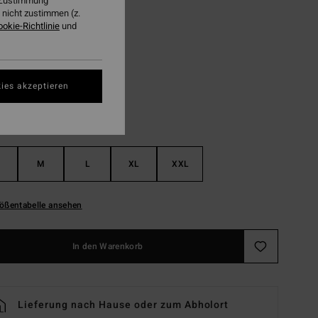
r Zustimmung
LTER RABATT EXTRA 25%
nicht zustimmen (z.
ookie-Richtlinie
und
Black
ies akzeptieren
M
L
XL
XXL
ößentabelle ansehen
In den Warenkorb
Lieferung nach Hause oder zum Abholort