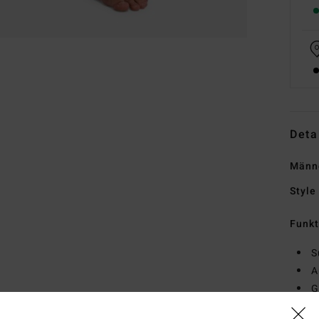
Deta
Männ
Style
Funk
S
A
G
E