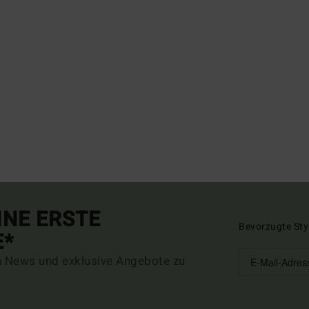
INE ERSTE
Bevorzugte Sty
E*
n News und exklusive Angebote zu