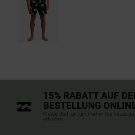
15% RABATT AUF DE
BESTELLUNG ONLIN
Melde dich an, um immer die neueste
erhalten.