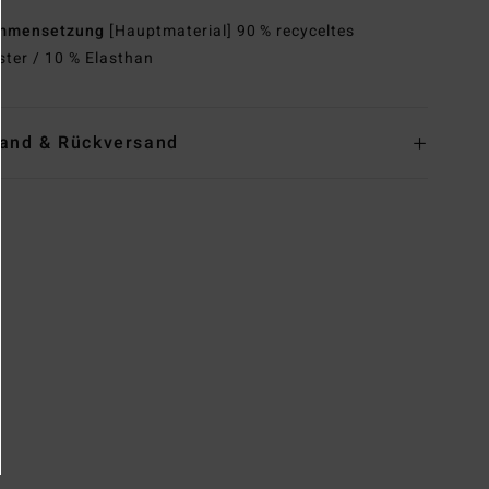
mmensetzung
[Hauptmaterial] 90 % recyceltes
ster / 10 % Elasthan
and & Rückversand