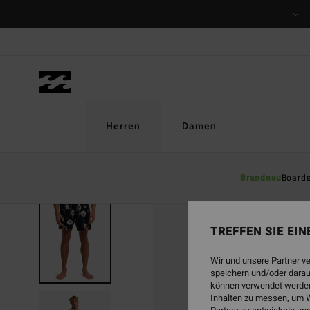
Direkt
zur
Produktinformation
springen
Herren
Damen
Brandneu
Board
TREFFEN SIE EI
Wir und unsere Partner v
speichern und/oder darau
können verwendet werden,
Inhalten zu messen, um W