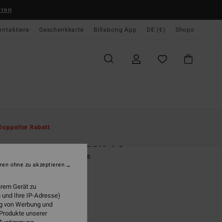
rren
ontaktiere
Geschenkkarte
Billabong App
DE (€)
Shops
te
Herren
Boardshorts
Badeshort
Doppelter Rabatt
od Times Layback 16"
r Schwarz Schwimmshorts
ren ohne zu akzeptieren
(1 Bewertungen)
hrem Gerät zu
 €
47%
 und Ihre IP-Adresse)
38 €
ung von Werbung und
 Produkte unserer