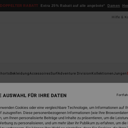
DOPPELTER RABATT
Extra 25% Rabatt auf alle angebote*
Damen
He
Hilfe & K
Startsei
shorts
Bekleidung
Accessoires
Surf
Adventure Division
Kollektionen
Jungen
Go
Männe
NE AUSWAHL FÜR IHRE DATEN
Fortfah
5.0
erwenden Cookies oder eine vergleichbare Technologie, um Informationen auf I
55,95
f zuzugreifen. Diese personenbezogenen Informationen (wie Ihre Browserdaten
29,
 um Ihnen personalisierte Beiträge und Inhalte zu präsentieren, um die Leist
erbung zu personalisieren, und um mehr über ihr Publikum zu erfahren, um die
SALE