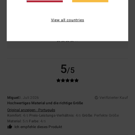
Größe
Material
4.7
Zu klein
Zu groß
View all countries
Farbe
4.3
5
/5
Miguel
3. Juli 2026
Verifizierter Kauf
Hochwertiges Material und die richtige Größe
Original anzeigen - Português
Komfort
: 4
Preis-Leistungs-Verhältnis
: 4
Größe
: Perfekte Größe
/5
/5
Material
: 5
Farbe
: 4
/5
/5
Ich empfehle dieses Produkt