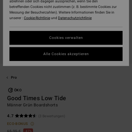
ablehnen oder sich dagegen aussprechen, wenn Sie den
betreffenden Cookies nicht zustimmen (z. B. bestimmte Cookies zur
Messung der Besucherzahlen). Weitere Informationen finden Sie in
unserer :
Cookie-Richtlinie
und
Datenschutzrichtlinie
Cookies verwalten
Alle Cookies akzeptieren
Pro
ÖKO
Good Times Low Tide
Männer Grün Boardshorts
4.7
(3 Bewertungen)
ECO-BONUS
65,95 €
47%