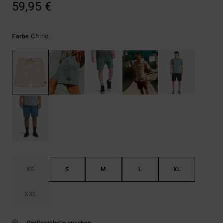
59,95 €
Chino
Farbe
XS
S
M
L
XL
XXL
Größentabelle ansehen