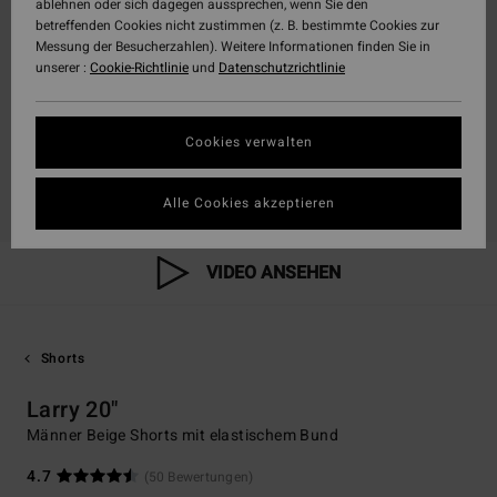
ablehnen oder sich dagegen aussprechen, wenn Sie den
betreffenden Cookies nicht zustimmen (z. B. bestimmte Cookies zur
Messung der Besucherzahlen). Weitere Informationen finden Sie in
unserer :
Cookie-Richtlinie
und
Datenschutzrichtlinie
Cookies verwalten
Alle Cookies akzeptieren
VIDEO ANSEHEN
Shorts
Larry 20"
Männer Beige Shorts mit elastischem Bund
4.7
(50 Bewertungen)