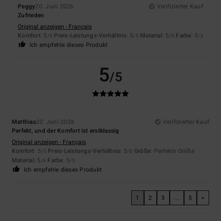
Peggy
20. Juni 2026
Verifizierter Kauf
Zufrieden
Original anzeigen - Français
Komfort
: 5
Preis-Leistungs-Verhältnis
: 5
Material
: 5
Farbe
: 5
/5
/5
/5
/5
Ich empfehle dieses Produkt
5
/5
Matthias
20. Juni 2026
Verifizierter Kauf
Perfekt, und der Komfort ist erstklassig
Original anzeigen - Français
Komfort
: 5
Preis-Leistungs-Verhältnis
: 5
Größe
: Perfekte Größe
/5
/5
Material
: 5
Farbe
: 5
/5
/5
Ich empfehle dieses Produkt
1
2
3
...
5
>