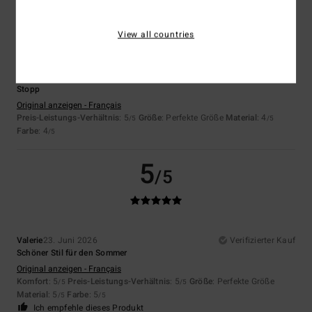
4
/5
View all countries
Bihil
23. Juni 2026
Verifizierter Kauf
Stopp
Original anzeigen - Français
Preis-Leistungs-Verhältnis
: 5
Größe
: Perfekte Größe
Material
: 4
/5
/5
Farbe
: 4
/5
5
/5
Valerie
23. Juni 2026
Verifizierter Kauf
Schöner Stil für den Sommer
Original anzeigen - Français
Komfort
: 5
Preis-Leistungs-Verhältnis
: 5
Größe
: Perfekte Größe
/5
/5
Material
: 5
Farbe
: 5
/5
/5
Ich empfehle dieses Produkt