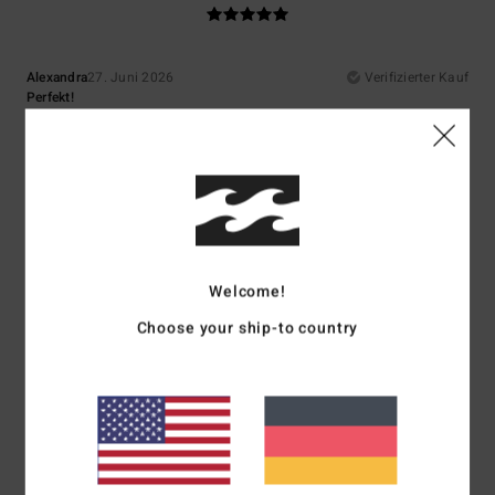
Alexandra
27. Juni 2026
Verifizierter Kauf
Perfekt!
Original anzeigen - Français
Komfort
: 5
Preis-Leistungs-Verhältnis
: 4
Größe
: Perfekte Größe
/5
/5
Material
: 5
Farbe
: 5
/5
/5
5
/5
Welcome!
Choose your ship-to country
Myriam
25. Juni 2026
Verifizierter Kauf
Ich mag die Marke
Original anzeigen - Français
Komfort
: 5
Preis-Leistungs-Verhältnis
: 5
Größe
: Zu groß
Material
:
/5
/5
5
Farbe
: 5
/5
/5
Ich empfehle dieses Produkt