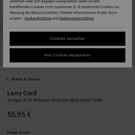
ablehnen oder sich dagegen aussprechen, wenn Sie den
betreffenden Cookies nicht zustimmen (z. B. bestimmte Cookies zur
Messung der Besucherzahlen). Weitere Informationen finden Sie in
unserer :
Cookie-Richtlinie
und
Datenschutzrichtlinie
Cookies verwalten
Alle Cookies akzeptieren
Shorts & Hosen
Larry Cord
Jungen 8-16 Schwarz Hose mit elastischer Taille
55,95 €
Raven
Farbe