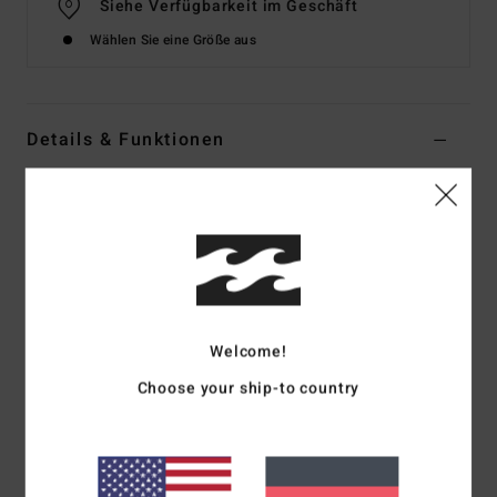
Siehe Verfügbarkeit im Geschäft
Wählen Sie eine Größe aus
Details & Funktionen
Jungen 8-16 Schwarz Hose mit elastischer Taille
Style
EBBNP03005
Farbcode
rav
Funktionen
Material:
Stretch-Cordhose
Welcome!
Passform:
Entspannte Elastische Taille
Kordelzug innen
Choose your ship-to country
Gürtelschlaufen
Seitentaschen
Leistentaschen hinten