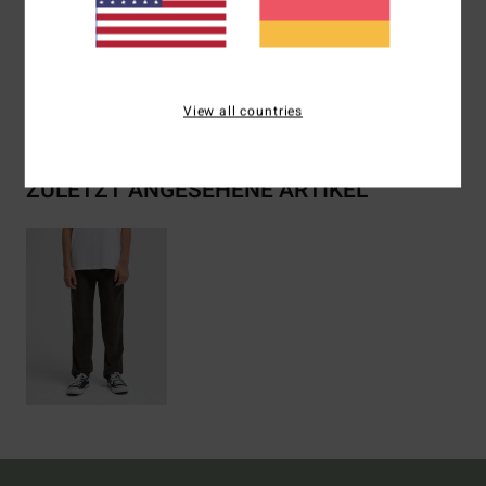
Zusammensetzung
[Hauptstoff] 100 % Baumwolle
Versand & Rückversand
View all countries
ZULETZT ANGESEHENE ARTIKEL