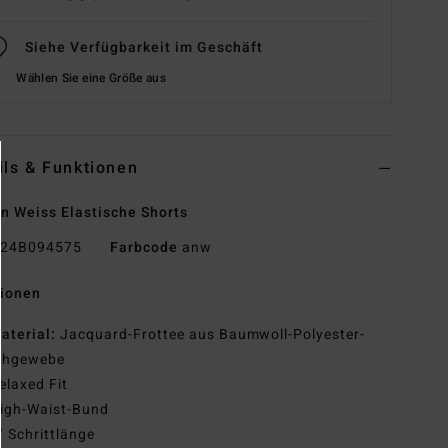
Siehe Verfügbarkeit im Geschäft
Wählen Sie eine Größe aus
ils & Funktionen
n Weiss Elastische Shorts
24B094575
Farbcode
anw
tionen
aterial:
Jacquard-Frottee aus Baumwoll-Polyester-
chgewebe
elaxed Fit
igh-Waist-Bund
" Schrittlänge