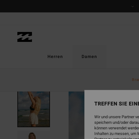
Direkt
zur
Produktinformation
springen
Herren
Damen
Bra
TREFFEN SIE EI
Wir und unsere Partner v
speichern und/oder darau
können verwendet werden,
Inhalten zu messen, um W