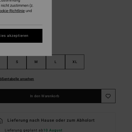
r Zustimmung
nicht zustimmen (z.
ookie-Richtlinie
und
Antique White
ies akzeptieren
S
M
L
XL
ößentabelle ansehen
In den Warenkorb
Lieferung nach Hause oder zum Abholort
Lieferung geplant ab
10 August