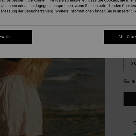
 zu verbessern. Sie können Ihre Wahl so einstellen, dass Sie Cookies, die Ihre
 ablehnen oder sich dagegen aussprechen, wenn Sie den betreffenden Cookies 
 Messung der Besucherzahlen). Weitere Informationen finden Sie in unserer :
C
Farbe
walten
Alle Cook
XS
Gr