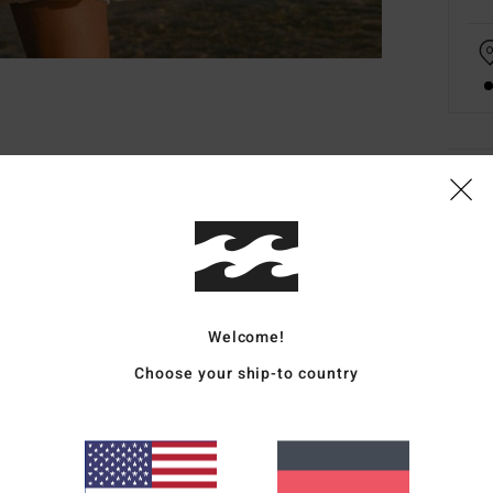
Deta
Fraue
Style
Funk
Welcome!
M
Choose your ship-to country
Mis
R
H
2