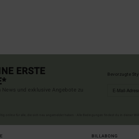
INE ERSTE
Bevorzugte Sty
E*
n News und exklusive Angebote zu
ltig online für alle, die sich neu angemeldet haben - Alle Bedingungen findest du in deiner W
FE
BILLABONG