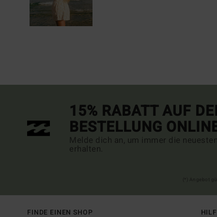
15% RABATT AUF DE
BESTELLUNG ONLIN
Melde dich an, um immer die neueste
erhalten.
(*) Angebot gü
FINDE EINEN SHOP
HIL