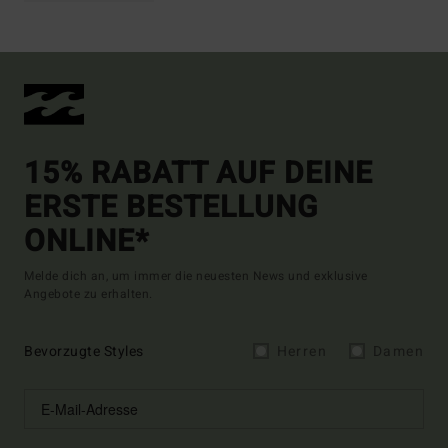
15% RABATT AUF DEINE
ERSTE BESTELLUNG
ONLINE*
Melde dich an, um immer die neuesten News und exklusive
Angebote zu erhalten.
Bevorzugte Styles
Herren
Damen