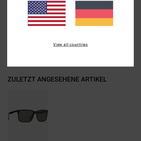
Download der
Konformitätserklärung
Zusammensetzung
73 % Nylon, 23 % Polycarbonat, 2 %
Metall, 2 % Zinklegierung
View all countries
Versand & Rückversand
ZULETZT ANGESEHENE ARTIKEL