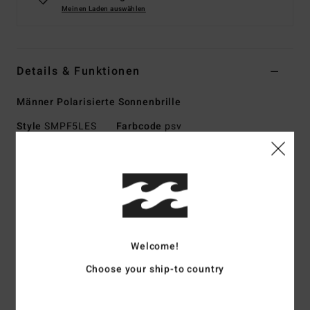
Meinen Laden auswählen
Details & Funktionen
Männer Polarisierte Sonnenbrille
Style
SMPF5LES
Farbcode
psv
Funktionen
Mittlere bis große Größe
Nylon-Grilamid-Rahmen
Italienische Scharniere aus Edelstahl
Schlagfestes Polycarbonat-Glas
Welcome!
Sphärisches Glas mit Basiskurve 6
Choose your ship-to country
100 % UV-Schutz
Verfügbar als Wildlife Polarized
Hergestellt in Italien