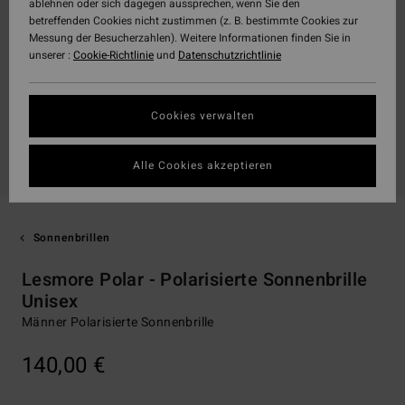
ablehnen oder sich dagegen aussprechen, wenn Sie den
betreffenden Cookies nicht zustimmen (z. B. bestimmte Cookies zur
Messung der Besucherzahlen). Weitere Informationen finden Sie in
unserer :
Cookie-Richtlinie
und
Datenschutzrichtlinie
Cookies verwalten
Alle Cookies akzeptieren
Sonnenbrillen
Lesmore Polar - Polarisierte Sonnenbrille
Unisex
Männer Polarisierte Sonnenbrille
140,00 €