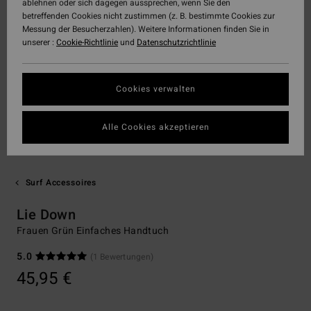
ablehnen oder sich dagegen aussprechen, wenn Sie den
betreffenden Cookies nicht zustimmen (z. B. bestimmte Cookies zur
Messung der Besucherzahlen). Weitere Informationen finden Sie in
unserer :
Cookie-Richtlinie
und
Datenschutzrichtlinie
Cookies verwalten
Alle Cookies akzeptieren
Surf Accessoires
Lie Down
Frauen Grün Einfaches Handtuch
5.0
(1 Bewertungen)
45,95 €