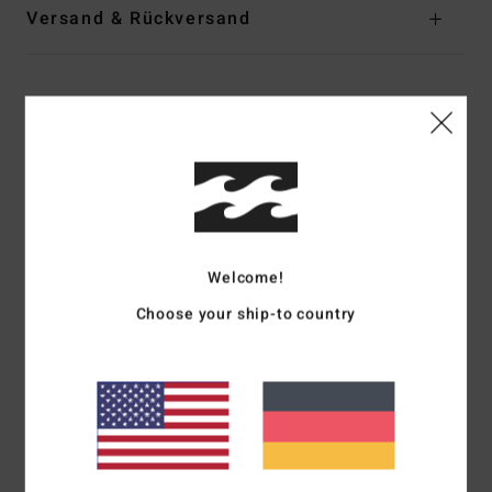
Versand & Rückversand
Kundenbewertungen
Durchschnittliche Bewertung
5.0
/5
Welcome!
Choose your ship-to country
basierend auf
1 verifizierten Bewertungen
seit Mai 2026
100% unserer Kunden empfehlen dieses Produkt
Komfort
Preis-Leistungs-Verhältnis
5.0
NaN
Größe
Material