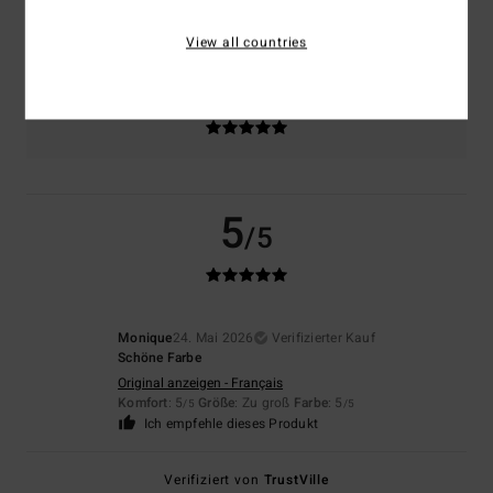
NaN
Zu klein
Zu groß
View all countries
Farbe
5.0
5
/5
Monique
24. Mai 2026
Verifizierter Kauf
Schöne Farbe
Original anzeigen - Français
Komfort
: 5
Größe
: Zu groß
Farbe
: 5
/5
/5
Ich empfehle dieses Produkt
Verifiziert von
TrustVille