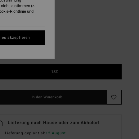
r Zustimmung
LTER RABATT EXTRA 25%
nicht zustimmen (z.
ookie-Richtlinie
und
Summer Green
ies akzeptieren
1SZ
In den Warenkorb
Lieferung nach Hause oder zum Abholort
Lieferung geplant ab
12 August