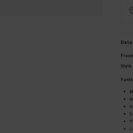
Deta
Fraue
Style
Funk
M
G
K
D
T
L