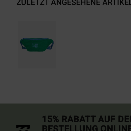
ZULETZT ANGESEHENE ARTIKE
15% RABATT AUF DE
BESTELLUNG ONLIN