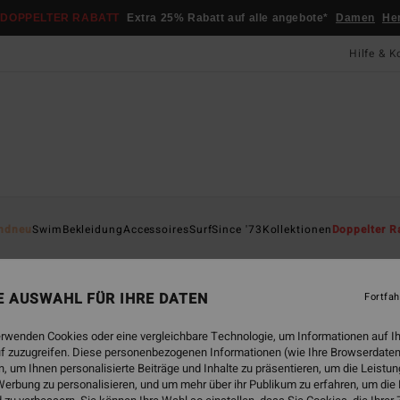
DOPPELTER RABATT
Extra 25% Rabatt auf alle angebote*
Damen
He
Hilfe & K
Startsei
ndneu
Swim
Bekleidung
Accessoires
Surf
Since '73
Kollektionen
Doppelter R
Lo
Fraue
NE AUSWAHL FÜR IHRE DATEN
Fortfah
5.0
erwenden Cookies oder eine vergleichbare Technologie, um Informationen auf I
35,95
f zuzugreifen. Diese personenbezogenen Informationen (wie Ihre Browserdaten
16,
 um Ihnen personalisierte Beiträge und Inhalte zu präsentieren, um die Leist
erbung zu personalisieren, und um mehr über ihr Publikum zu erfahren, um die
SALE