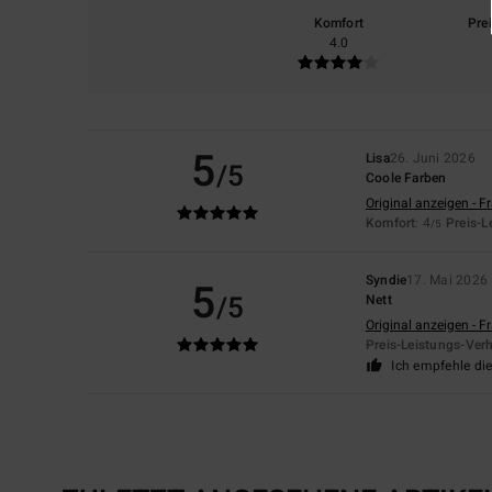
Komfort
Pre
4.0
5
Lisa
26. Juni 2026
/5
Coole Farben
Original anzeigen - F
Komfort
: 4
Preis-L
/5
Syndie
17. Mai 2026
5
/5
Nett
Original anzeigen - F
Preis-Leistungs-Verh
Ich empfehle di