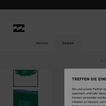
Direkt
zur
Produktinformation
springen
Herren
Damen
Bra
TREFFEN SIE EI
Wir und unsere Partner v
speichern und/oder darau
können verwendet werden,
Inhalten zu messen, um W