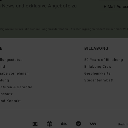
n News und exklusive Angebote zu
ltig online für alle, die sich neu angemeldet haben - Alle Bedingungen findest du in deiner W
FE
BILLABONG
llungsstatus
50 Years of Billabong
and
Billabong Crew
gabe vornehmen
Geschenkkarte
hlung
Studentenrabatt
aturen & Garantie
nschutz
und Kontakt
Rechtl