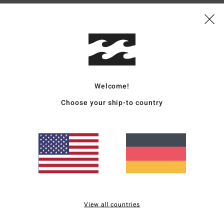
Zusa
Vers
Welcome!
Choose your ship-to country
Durchschnittliche Bewertung
5.0
/5
basierend auf
2 verifizierten Bewertungen
seit Mai 2026
View all countries
50% unserer Kunden empfehlen dieses Produkt