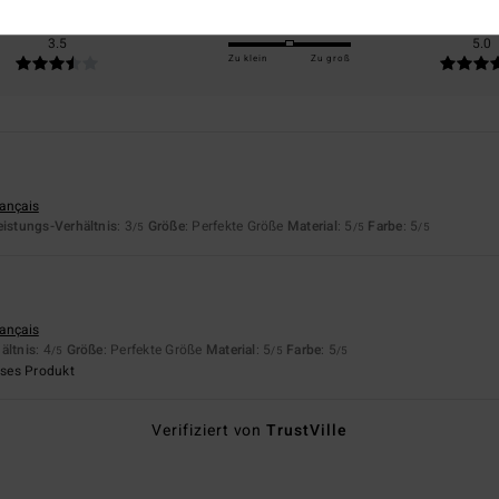
is-Leistungs-Verhältnis
Größe
Materi
3.5
5.0
Zu klein
Zu groß
rançais
eistungs-Verhältnis
: 3
Größe
: Perfekte Größe
Material
: 5
Farbe
: 5
/5
/5
/5
rançais
ältnis
: 4
Größe
: Perfekte Größe
Material
: 5
Farbe
: 5
/5
/5
/5
eses Produkt
Verifiziert von
TrustVille