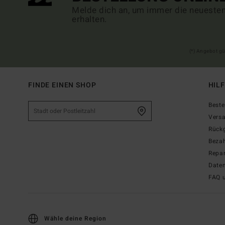
Melde dich an, um immer die neueste
erhalten.
(*) Angebot gü
FINDE EINEN SHOP
HIL
Beste
Vers
Rück
Beza
Repar
Date
FAQ 
Wähle deine Region