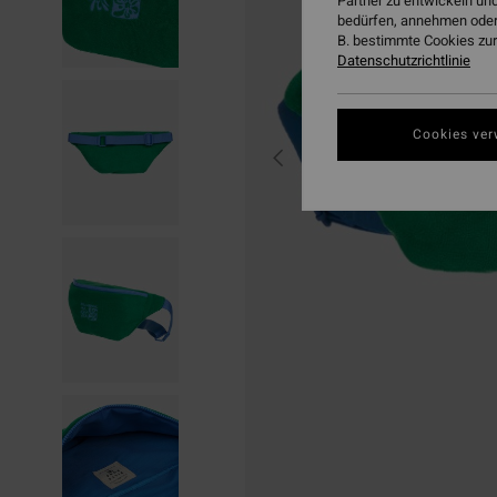
Partner zu entwickeln und
bedürfen, annehmen oder
B. bestimmte Cookies zur
Datenschutzrichtlinie
Cookies ver