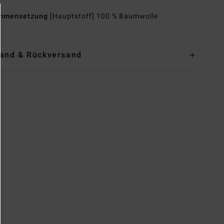
mmensetzung
[Hauptstoff] 100 % Baumwolle
and & Rückversand