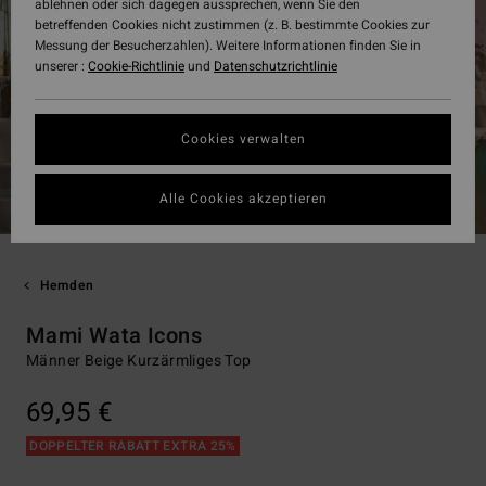
ablehnen oder sich dagegen aussprechen, wenn Sie den
betreffenden Cookies nicht zustimmen (z. B. bestimmte Cookies zur
Messung der Besucherzahlen). Weitere Informationen finden Sie in
unserer :
Cookie-Richtlinie
und
Datenschutzrichtlinie
Cookies verwalten
Alle Cookies akzeptieren
Hemden
Mami Wata Icons
Männer Beige Kurzärmliges Top
69,95 €
DOPPELTER RABATT EXTRA 25%