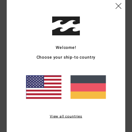
Wählen Sie eine Größe aus
Details & Funktionen
Männer Beige Kurzärmliges Top
Welcome!
Style
24A042502
Farbcode
stn
Choose your ship-to country
Funktionen
52 % Baumwolle / 48 % Lyocell-Druck
Zusammensetzung
55 % Leinen / 45 % Lyocell
Versand & Rückversand
View all countries