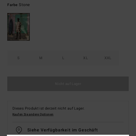
Stone
Farbe
S
M
L
XL
XXL
Nicht auf Lager
Dieses Produkt ist derzeit nicht auf Lager.
Kaufen Sie andere Optionen
Siehe Verfügbarkeit im Geschäft