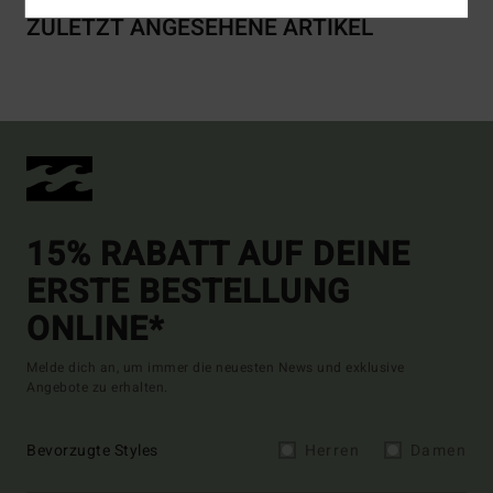
ZULETZT ANGESEHENE ARTIKEL
15% RABATT AUF DEINE
ERSTE BESTELLUNG
ONLINE*
Melde dich an, um immer die neuesten News und exklusive
Angebote zu erhalten.
Bevorzugte Styles
Herren
Damen