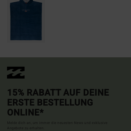
15% RABATT AUF DEINE
ERSTE BESTELLUNG
ONLINE*
Melde dich an, um immer die neuesten News und exklusive
Angebote zu erhalten.