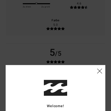
4.6
Zu klein
Zu groß
Farbe
5.0
5
/5
M.H.
18. Juni 2026
Verifizierter Kauf
...
Original anzeigen - Dutch
Komfort
: 5
Preis-Leistungs-Verhältnis
: 3
Größe
: Perfekte Größe
/5
/5
Material
: 5
Farbe
: 5
/5
/5
Ich empfehle dieses Produkt
Welcome!