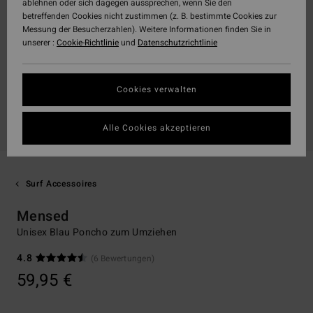
ablehnen oder sich dagegen aussprechen, wenn Sie den
betreffenden Cookies nicht zustimmen (z. B. bestimmte Cookies zur
Messung der Besucherzahlen). Weitere Informationen finden Sie in
unserer :
Cookie-Richtlinie
und
Datenschutzrichtlinie
Cookies verwalten
Alle Cookies akzeptieren
Surf Accessoires
Mensed
Unisex Blau Poncho zum Umziehen
4.8
(6 Bewertungen)
59,95 €