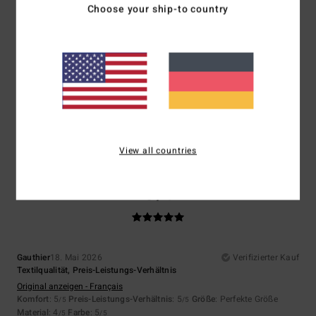
5
Choose your ship-to country
/5
Janine
20. Mai 2026
Verifizierter Kauf
X̌xx
Original anzeigen - Français
Komfort
: 5
Preis-Leistungs-Verhältnis
: 4
Größe
: Perfekte Größe
/5
/5
Material
: 5
Farbe
: 5
/5
/5
Ich empfehle dieses Produkt
View all countries
5
/5
Gauthier
18. Mai 2026
Verifizierter Kauf
Textilqualität, Preis-Leistungs-Verhältnis
Original anzeigen - Français
Komfort
: 5
Preis-Leistungs-Verhältnis
: 5
Größe
: Perfekte Größe
/5
/5
Material
: 4
Farbe
: 5
/5
/5