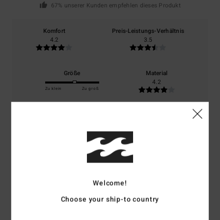
67% unserer Kunden empfehlen dieses Produkt
Komfort
Preis-Leistungs-Verhältnis
4.2
3.5
Größe
Material
4.2
Zu klein
Zu groß
Farbe
4.2
5
/5
Welcome!
Choose your ship-to country