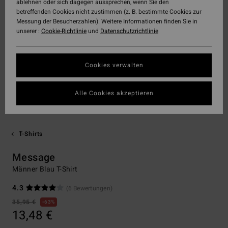
ablehnen oder sich dagegen aussprechen, wenn Sie den
betreffenden Cookies nicht zustimmen (z. B. bestimmte Cookies zur
Messung der Besucherzahlen). Weitere Informationen finden Sie in
unserer :
Cookie-Richtlinie
und
Datenschutzrichtlinie
Cookies verwalten
Alle Cookies akzeptieren
T-Shirts
Message
Männer Blau T-Shirt
4.3
(6 Bewertungen)
35,95 €
63%
13,48 €