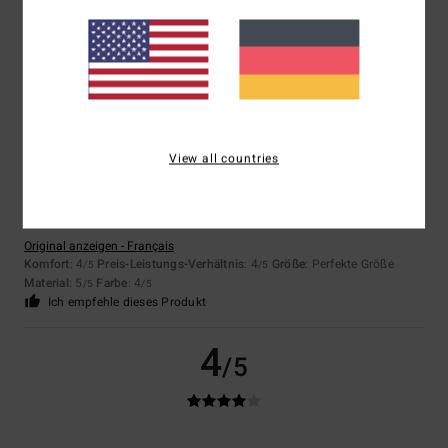
Bruno
22. Juni 2026
Verifizierter Kauf
top
Komfort
: 5
Größe
: Perfekte Größe
Material
: 5
Farbe
: 5
/5
/5
/5
5
/5
View all countries
Vincent
21. Juni 2026
Verifizierter Kauf
Zufriedenstellend
Original anzeigen - Français
Komfort
: 4
Preis-Leistungs-Verhältnis
: 4
Größe
: Perfekte Größe
/5
/5
Material
: 5
Farbe
: 4
/5
/5
Ich empfehle dieses Produkt
4
/5