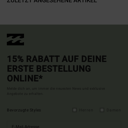
ZULETZT ANGESEHENE ARTIKEL
15% RABATT AUF DEINE
ERSTE BESTELLUNG
ONLINE*
Melde dich an, um immer die neuesten News und exklusive
Angebote zu erhalten.
Bevorzugte Styles
Herren
Damen