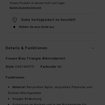
Dieses Produkt ist derzeit nicht auf Lager.
Kaufen Sie andere Optionen
Siehe Verfügbarkeit im Geschäft
Wählen Sie eine Größe aus
Details & Funktionen
Frauen Blau Triangle-Bikinioberteil
Style
24O144575
Farbcode
tbl
Funktionen
Material:
Recyceltes Nylon, recyceltes Polyester und
Elastan-Mischgewebe
Knappe Bedeckung
Schnürung im Nacken und in der Rückenmitte für