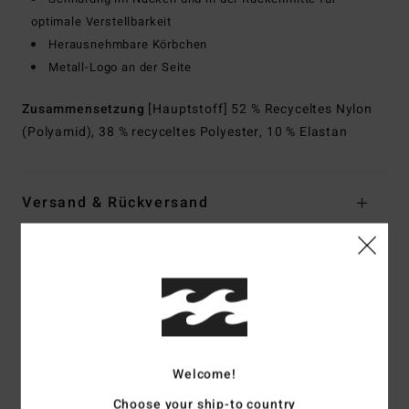
optimale Verstellbarkeit
Herausnehmbare Körbchen
Metall-Logo an der Seite
Zusammensetzung
[Hauptstoff] 52 % Recyceltes Nylon
(Polyamid), 38 % recyceltes Polyester, 10 % Elastan
Versand & Rückversand
Kundenbewertungen
Durchschnittliche Bewertung
5.0
Welcome!
/5
Choose your ship-to country