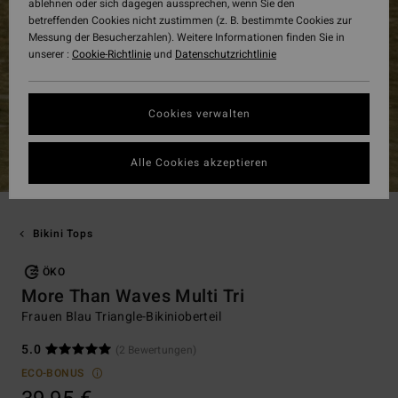
ablehnen oder sich dagegen aussprechen, wenn Sie den
betreffenden Cookies nicht zustimmen (z. B. bestimmte Cookies zur
Messung der Besucherzahlen). Weitere Informationen finden Sie in
unserer :
Cookie-Richtlinie
und
Datenschutzrichtlinie
Cookies verwalten
Alle Cookies akzeptieren
Bikini Tops
ÖKO
More Than Waves Multi Tri
Frauen Blau Triangle-Bikinioberteil
5.0
(2 Bewertungen)
ECO-BONUS