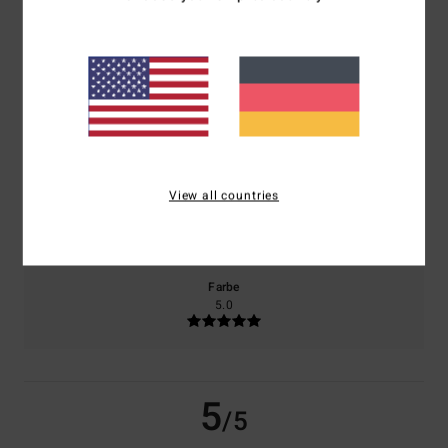
basierend auf
2 verifizierten Bewertungen
seit Mai 2026
100% unserer Kunden empfehlen dieses Produkt
Komfort
Preis-Leistungs-Verhältnis
5.0
4.5
View all countries
Größe
Material
5.0
Zu klein
Zu groß
Farbe
5.0
5
/5