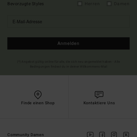
Bevorzugte Styles
Herren
Damen
Anmelden
(*) Angebot gültig online für alle, die sich neu angemeldet haben - Alle
Bedingungen findest du in deiner Willkommens-Mail
Finde einen Shop
Kontaktiere Uns
Community Damen