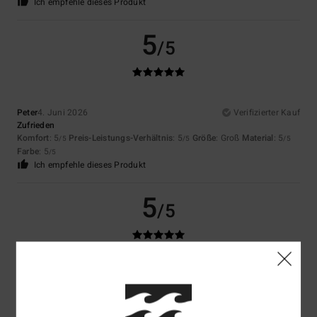
Ich empfehle dieses Produkt
5
/5
Peter
4. Juni 2026
Verifizierter Kauf
Zufrieden
Komfort
: 5
Preis-Leistungs-Verhältnis
: 5
Größe
: Groß
Material
: 5
/5
/5
/5
Farbe
: 5
/5
Ich empfehle dieses Produkt
5
/5
Calvin
12. Mai 2026
Verifizierter Kauf
Sieht toll aus, fühlt sich super an und passt perfekt. Ich liebe es.
Original anzeigen - English