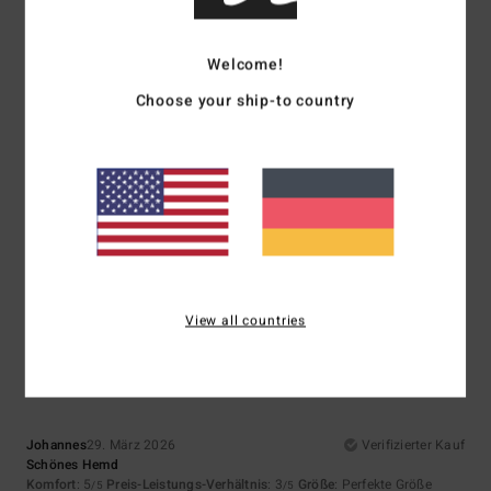
Komfort
: 5
Preis-Leistungs-Verhältnis
: 5
Größe
: Perfekte Größe
/5
/5
Material
: 5
/5
Ich empfehle dieses Produkt
Welcome!
5
Choose your ship-to country
/5
Johannes
29. März 2026
Verifizierter Kauf
Schönes Hemd
Komfort
: 5
Preis-Leistungs-Verhältnis
: 3
Größe
: Perfekte Größe
/5
/5
Material
: 5
Farbe
: 5
/5
/5
5
View all countries
/5
Johannes
29. März 2026
Verifizierter Kauf
Schönes Hemd
Komfort
: 5
Preis-Leistungs-Verhältnis
: 3
Größe
: Perfekte Größe
/5
/5