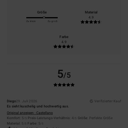
Größe
Material
4.9
Zu klein
Zu groß
Farbe
4.9
5
/5
Diego
29. Juli 2026
Verifizierter Kauf
Es sieht kuschelig und hochwertig aus.
Original anzeigen - Castellano
Komfort
: 5
Preis-Leistungs-Verhältnis
: 4
Größe
: Perfekte Größe
/5
/5
Material
: 5
Farbe
: 5
/5
/5