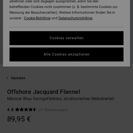
ablehnen oder sich dagegen aussprechen, wenn Sie den
betreffenden Cookies nicht zustimmen (z. B. bestimmte Cookies zur
Messung der Besucherzahlen). Weitere Informationen finden Sie in
unserer :
Cookie-Richtlinie
und
Datenschutzrichtlinie
Cookies verwalten
Alle Cookies akzeptieren
Hemden
Offshore Jacquard Flannel
Männer Blau Garngefärbtes, strukturiertes Weboberteil
4.8
(21 Bewertungen)
89,95 €