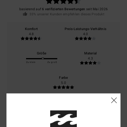
basierend auf
6 verifizierten Bewertungen
seit Mai 2026
33% unserer Kunden empfehlen dieses Produkt
Komfort
Preis-Leistungs-Verhältnis
4.8
4.0
Größe
Material
4.3
Zu klein
Zu groß
Farbe
5.0
5
/5