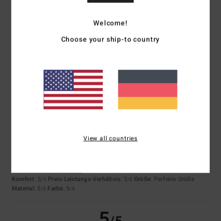
Welcome!
Vera
7. Juli 2026
Verifizierter Kauf
Material; Design
Choose your ship-to country
Original anzeigen - Português
Komfort
: 5
Preis-Leistungs-Verhältnis
: 4
Größe
: Perfekte Größe
/5
/5
Material
: 5
Farbe
: 5
/5
/5
Ich empfehle dieses Produkt
5
/5
View all countries
Shaun
23. Juni 2026
Verifizierter Kauf
Das ist toll
Original anzeigen - English
Komfort
: 5
Preis-Leistungs-Verhältnis
: 5
Größe
: Perfekte Größe
/5
/5
Material
: 5
Farbe
: 5
/5
/5
5