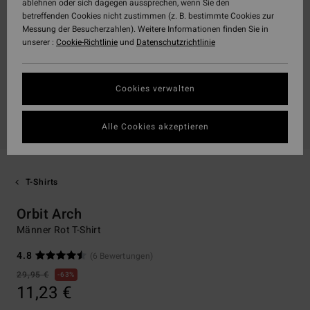
ablehnen oder sich dagegen aussprechen, wenn Sie den
betreffenden Cookies nicht zustimmen (z. B. bestimmte Cookies zur
Messung der Besucherzahlen). Weitere Informationen finden Sie in
unserer :
Cookie-Richtlinie
und
Datenschutzrichtlinie
Cookies verwalten
Alle Cookies akzeptieren
T-Shirts
Orbit Arch
Männer Rot T-Shirt
4.8
(6 Bewertungen)
29,95 €
63%
11,23 €